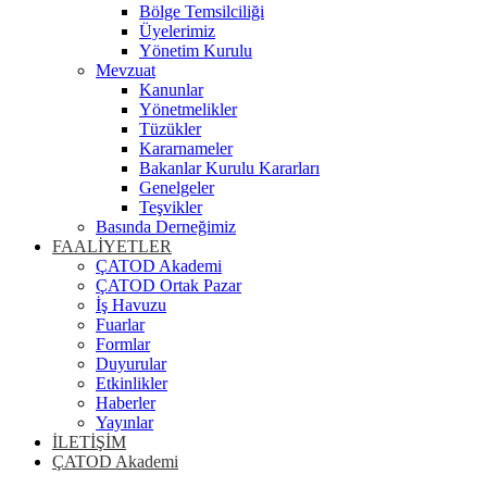
Bölge Temsilciliği
Üyelerimiz
Yönetim Kurulu
Mevzuat
Kanunlar
Yönetmelikler
Tüzükler
Kararnameler
Bakanlar Kurulu Kararları
Genelgeler
Teşvikler
Basında Derneğimiz
FAALİYETLER
ÇATOD Akademi
ÇATOD Ortak Pazar
İş Havuzu
Fuarlar
Formlar
Duyurular
Etkinlikler
Haberler
Yayınlar
İLETİŞİM
ÇATOD Akademi