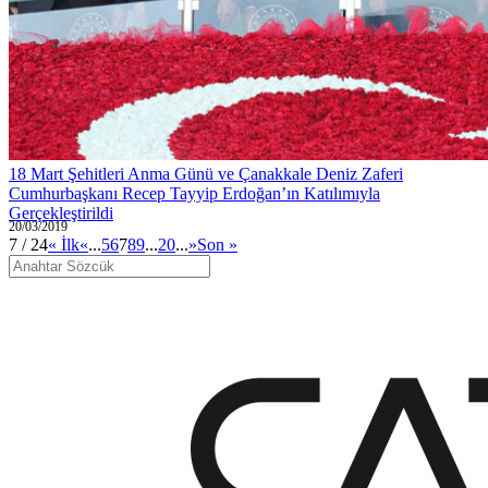
18 Mart Şehitleri Anma Günü ve Çanakkale Deniz Zaferi
Cumhurbaşkanı Recep Tayyip Erdoğan’ın Katılımıyla
Gerçekleştirildi
20/03/2019
7 / 24
« İlk
«
...
5
6
7
8
9
...
20
...
»
Son »