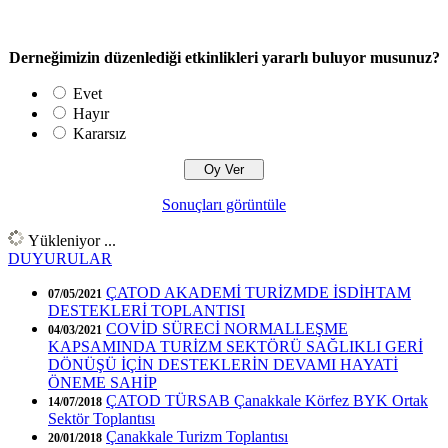
Derneğimizin düzenlediği etkinlikleri yararlı buluyor musunuz?
Evet
Hayır
Kararsız
Sonuçları görüntüle
Yükleniyor ...
DUYURULAR
ÇATOD AKADEMİ TURİZMDE İSDİHTAM
07/05/2021
DESTEKLERİ TOPLANTISI
COVİD SÜRECİ NORMALLEŞME
04/03/2021
KAPSAMINDA TURİZM SEKTÖRÜ SAĞLIKLI GERİ
DÖNÜŞÜ İÇİN DESTEKLERİN DEVAMI HAYATİ
ÖNEME SAHİP
ÇATOD TÜRSAB Çanakkale Körfez BYK Ortak
14/07/2018
Sektör Toplantısı
Çanakkale Turizm Toplantısı
20/01/2018