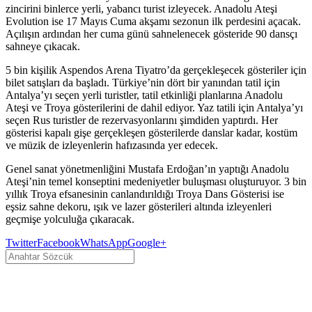
zincirini binlerce yerli, yabancı turist izleyecek. Anadolu Ateşi
Evolution ise 17 Mayıs Cuma akşamı sezonun ilk perdesini açacak.
Açılışın ardından her cuma günü sahnelenecek gösteride 90 dansçı
sahneye çıkacak.
5 bin kişilik Aspendos Arena Tiyatro’da gerçekleşecek gösteriler için
bilet satışları da başladı. Türkiye’nin dört bir yanından tatil için
Antalya’yı seçen yerli turistler, tatil etkinliği planlarına Anadolu
Ateşi ve Troya gösterilerini de dahil ediyor. Yaz tatili için Antalya’yı
seçen Rus turistler de rezervasyonlarını şimdiden yaptırdı. Her
gösterisi kapalı gişe gerçekleşen gösterilerde danslar kadar, kostüm
ve müzik de izleyenlerin hafızasında yer edecek.
Genel sanat yönetmenliğini Mustafa Erdoğan’ın yaptığı Anadolu
Ateşi’nin temel konseptini medeniyetler buluşması oluşturuyor. 3 bin
yıllık Troya efsanesinin canlandırıldığı Troya Dans Gösterisi ise
eşsiz sahne dekoru, ışık ve lazer gösterileri altında izleyenleri
geçmişe yolculuğa çıkaracak.
Twitter
Facebook
WhatsApp
Google+