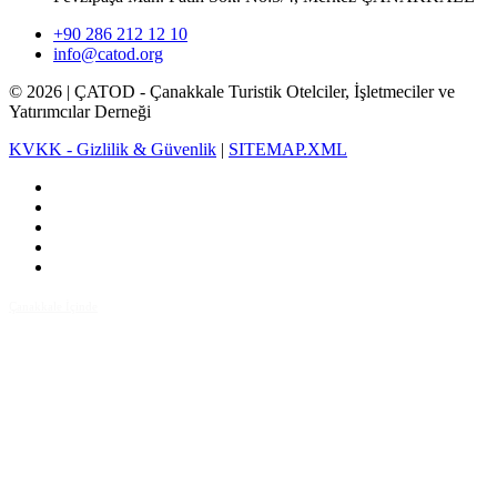
+90 286 212 12 10
info@catod.org
©
2026
| ÇATOD - Çanakkale Turistik Otelciler, İşletmeciler ve
Yatırımcılar Derneği
KVKK - Gizlilik & Güvenlik
|
SITEMAP.XML
Çanakkale İçinde