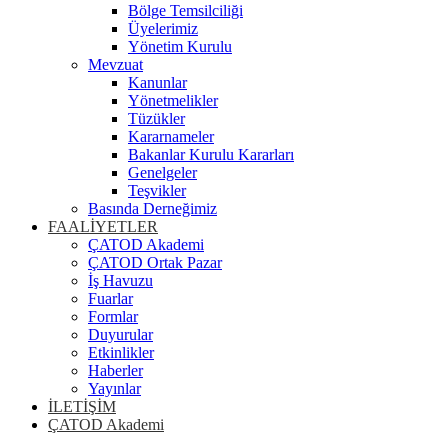
Bölge Temsilciliği
Üyelerimiz
Yönetim Kurulu
Mevzuat
Kanunlar
Yönetmelikler
Tüzükler
Kararnameler
Bakanlar Kurulu Kararları
Genelgeler
Teşvikler
Basında Derneğimiz
FAALİYETLER
ÇATOD Akademi
ÇATOD Ortak Pazar
İş Havuzu
Fuarlar
Formlar
Duyurular
Etkinlikler
Haberler
Yayınlar
İLETİŞİM
ÇATOD Akademi