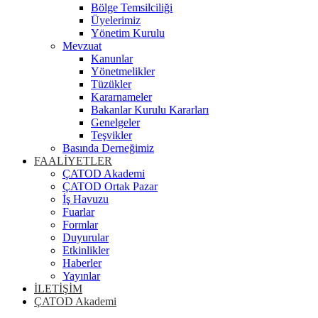
Bölge Temsilciliği
Üyelerimiz
Yönetim Kurulu
Mevzuat
Kanunlar
Yönetmelikler
Tüzükler
Kararnameler
Bakanlar Kurulu Kararları
Genelgeler
Teşvikler
Basında Derneğimiz
FAALİYETLER
ÇATOD Akademi
ÇATOD Ortak Pazar
İş Havuzu
Fuarlar
Formlar
Duyurular
Etkinlikler
Haberler
Yayınlar
İLETİŞİM
ÇATOD Akademi