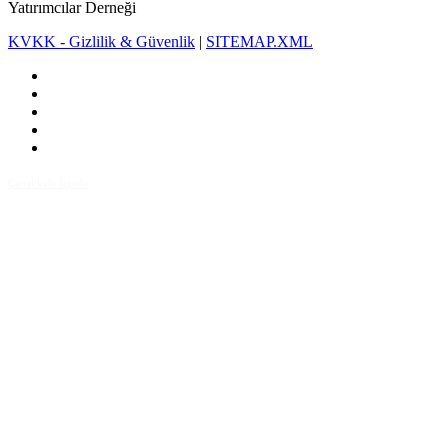
Yatırımcılar Derneği
KVKK - Gizlilik & Güvenlik
|
SITEMAP.XML
Çanakkale İçinde