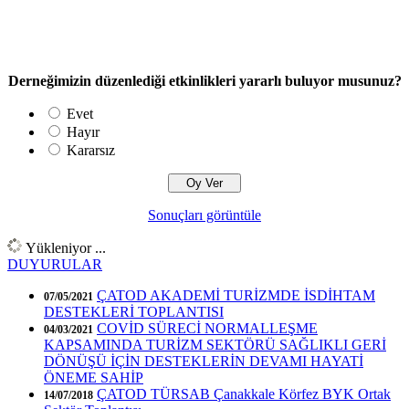
Derneğimizin düzenlediği etkinlikleri yararlı buluyor musunuz?
Evet
Hayır
Kararsız
Sonuçları görüntüle
Yükleniyor ...
DUYURULAR
ÇATOD AKADEMİ TURİZMDE İSDİHTAM
07/05/2021
DESTEKLERİ TOPLANTISI
COVİD SÜRECİ NORMALLEŞME
04/03/2021
KAPSAMINDA TURİZM SEKTÖRÜ SAĞLIKLI GERİ
DÖNÜŞÜ İÇİN DESTEKLERİN DEVAMI HAYATİ
ÖNEME SAHİP
ÇATOD TÜRSAB Çanakkale Körfez BYK Ortak
14/07/2018