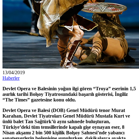
13/04/2019
Haberler
Devlet Opera ve Balesinin yoğun ilgi gören “Troya” eserinin 1,5
asırlık tarihi Bolşoy Tiyatrosundaki başarılı gösterisi, İngiliz
“The Times” gazetesine konu oldu.
Devlet Opera ve Balesi (DOB) Genel Müdürü tenor Murat
Karahan, Devlet Tiyatroları Genel Müdürü Mustafa Kurt ve
ünlü balet Tan Sağtürk’ü aynı sahnede buluşturan,
Türkiye’deki tüm temsillerinde kapalı gişe oynayan eser, 8
Nisan akşamı 2 bin 500 kişilik Bolşoy Sahnesi’nde yabancı
sanatseverlerin beğenisine sunulurken, dakikalarca ayakta