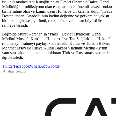
ise ünlü modacı Atıl Kutoğlu’na ait Devlet Opera ve Balesi Genel
Müdürlüğü prodüksiyonu olan eser, tarihin en önemli savaşlarından
birine sahne olan ve İzmirli ozan Homeros’un kaleme aldığı “İlyada
Destanı”ndan, Anadolu’nun kadim değerine ve görkemine yakışır
bir dekor, ışık, ses, görüntü, renk, müzik ve dansın büyüsü ile
sahneye taşındı.
Başrolde Murat Karahan’ın “Paris”, Devlet Tiyatroları Genel
Müdürü Mustafa Kurt’un “Homeros” ve Tan Sağtürk’ün “Hektor”
rolü ile aynı sahneyi paylaştıkları temsili, Kültür ve Turizm Bakanı
Mehmet Ersoy ile Rusya Kültür Bakanı Vladimir Medinskiy’nin
yanı sıra salonun tamamını dolduran Türk ve Rus sanatseverler de
ilgi ile izledi.
Twitter
Facebook
WhatsApp
Google+