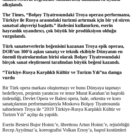
alkışlandı.
The Times, “Bolşoy Tiyatrosundaki Troya operası performansı,
Türkiye ile Rusya arasındaki turizmi artırmak için bir yıl süren
sanatsal alışverişi başlattı.” ifadesini kullanırken, eserin
hayranlık uyandırıcı, çok büyük bir prodüksiyon olduğu
vurgulandı.
Türk sanatseverlerin beğenisini kazanan Troya epik operası,
DOB’un 300’ü aşkın sanatçı ve teknik ekibiyle Dünyanın en
önemli tiyatrolarından birisi olarak Bolşoy Tiyatrosundaki
birçok sanat eleştirmeni tarafından büyük beğeni kazandı.
“Türkiye-Rusya Karşılıklı Kültür ve Turizm Yılı”na damga
vurdu
Bir Türk opera markası oluşturmayı ve bunu Dünyaya taşımayı
hedefleyen, projenin yaratıcısı ve tenor Murat Karahan’ın başrolü
üstlendiği, Devlet Opera ve Balesi opera, bale, orkestra ve koro
sanatçılarının performanslarıyla Moskova Bolşoy Tiyatrosunda
sahnelenen Troya ile “2019 Türkiye-Rusya Karşılıklı Kültür ve
Turizm Yılı” açılışı da yapıldı.
Eserin Bestesi Bujor Hoinic’e, librettosu Artun Hoinic’e, rejisörlüğü
Recep Ayyılmaz’a, koreografisi Volkan Ersoy’a, başrol kostümleri