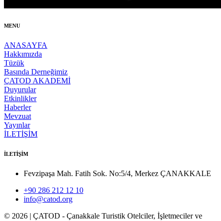
MENU
ANASAYFA
Hakkımızda
Tüzük
Basında Derneğimiz
ÇATOD AKADEMİ
Duyurular
Etkinlikler
Haberler
Mevzuat
Yayınlar
İLETİŞİM
İLETİŞİM
Fevzipaşa Mah. Fatih Sok. No:5/4, Merkez ÇANAKKALE
+90 286 212 12 10
info@catod.org
©
2026
| ÇATOD - Çanakkale Turistik Otelciler, İşletmeciler ve