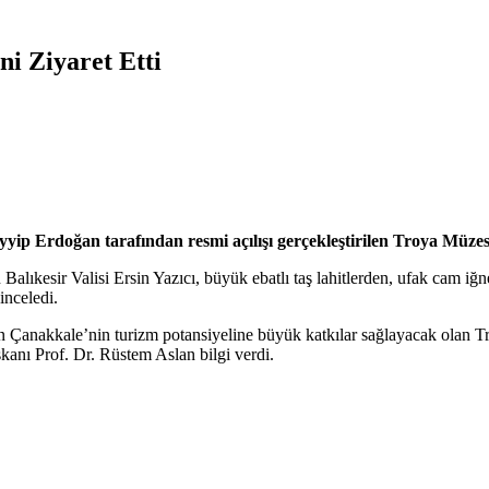
ni Ziyaret Etti
ip Erdoğan tarafından resmi açılışı gerçekleştirilen Troya Müzesi’
lıkesir Valisi Ersin Yazıcı, büyük ebatlı taş lahitlerden, ufak cam iğnel
inceledi.
n Çanakkale’nin turizm potansiyeline büyük katkılar sağlayacak olan Tr
nı Prof. Dr. Rüstem Aslan bilgi verdi.