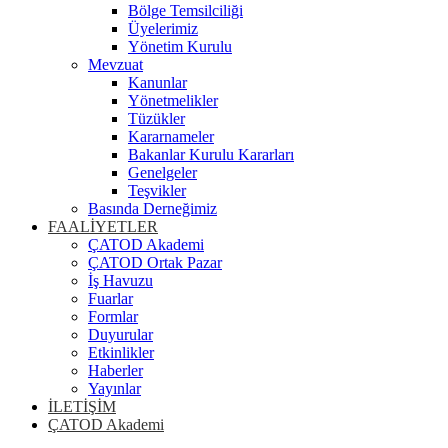
Bölge Temsilciliği
Üyelerimiz
Yönetim Kurulu
Mevzuat
Kanunlar
Yönetmelikler
Tüzükler
Kararnameler
Bakanlar Kurulu Kararları
Genelgeler
Teşvikler
Basında Derneğimiz
FAALİYETLER
ÇATOD Akademi
ÇATOD Ortak Pazar
İş Havuzu
Fuarlar
Formlar
Duyurular
Etkinlikler
Haberler
Yayınlar
İLETİŞİM
ÇATOD Akademi