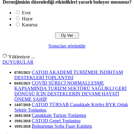
Derneğimizin düzenlediği etkinlikleri yararlı buluyor musunuz?
Evet
Hayır
Kararsız
Sonuçları görüntüle
Yükleniyor ...
DUYURULAR
ÇATOD AKADEMİ TURİZMDE İSDİHTAM
07/05/2021
DESTEKLERİ TOPLANTISI
COVİD SÜRECİ NORMALLEŞME
04/03/2021
KAPSAMINDA TURİZM SEKTÖRÜ SAĞLIKLI GERİ
DÖNÜŞÜ İÇİN DESTEKLERİN DEVAMI HAYATİ
ÖNEME SAHİP
ÇATOD TÜRSAB Çanakkale Körfez BYK Ortak
14/07/2018
Sektör Toplantısı
Çanakkale Turizm Toplantısı
20/01/2018
ÇATOD Genel Toplantısı
19/01/2018
Bulgaristan Sofia Fuarı Katılımı
19/01/2018