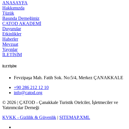
ANASAYFA
Hakkımızda
Tüzük
Basında Derneğimiz
ÇATOD AKADEMİ
Duyurular
Etkinlikler
Haberler
Mevzuat
Yayınlar
İLETİŞİM
İLETİŞİM
Fevzipaşa Mah. Fatih Sok. No:5/4, Merkez ÇANAKKALE
+90 286 212 12 10
info@catod.org
©
2026
| ÇATOD - Çanakkale Turistik Otelciler, İşletmeciler ve
Yatırımcılar Derneği
KVKK - Gizlilik & Güvenlik
|
SITEMAP.XML