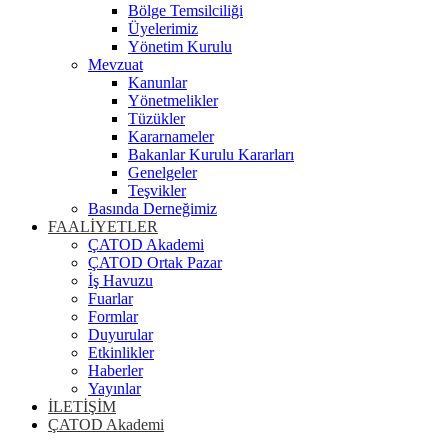
Bölge Temsilciliği
Üyelerimiz
Yönetim Kurulu
Mevzuat
Kanunlar
Yönetmelikler
Tüzükler
Kararnameler
Bakanlar Kurulu Kararları
Genelgeler
Teşvikler
Basında Derneğimiz
FAALİYETLER
ÇATOD Akademi
ÇATOD Ortak Pazar
İş Havuzu
Fuarlar
Formlar
Duyurular
Etkinlikler
Haberler
Yayınlar
İLETİŞİM
ÇATOD Akademi