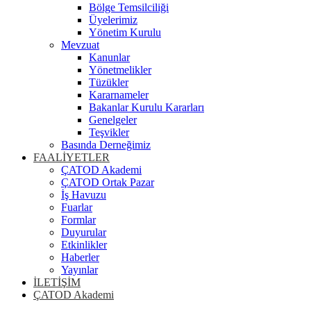
Bölge Temsilciliği
Üyelerimiz
Yönetim Kurulu
Mevzuat
Kanunlar
Yönetmelikler
Tüzükler
Kararnameler
Bakanlar Kurulu Kararları
Genelgeler
Teşvikler
Basında Derneğimiz
FAALİYETLER
ÇATOD Akademi
ÇATOD Ortak Pazar
İş Havuzu
Fuarlar
Formlar
Duyurular
Etkinlikler
Haberler
Yayınlar
İLETİŞİM
ÇATOD Akademi