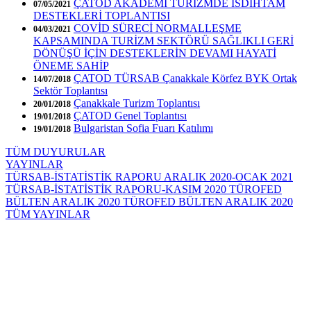
ÇATOD AKADEMİ TURİZMDE İSDİHTAM
07/05/2021
DESTEKLERİ TOPLANTISI
COVİD SÜRECİ NORMALLEŞME
04/03/2021
KAPSAMINDA TURİZM SEKTÖRÜ SAĞLIKLI GERİ
DÖNÜŞÜ İÇİN DESTEKLERİN DEVAMI HAYATİ
ÖNEME SAHİP
ÇATOD TÜRSAB Çanakkale Körfez BYK Ortak
14/07/2018
Sektör Toplantısı
Çanakkale Turizm Toplantısı
20/01/2018
ÇATOD Genel Toplantısı
19/01/2018
Bulgaristan Sofia Fuarı Katılımı
19/01/2018
TÜM DUYURULAR
YAYINLAR
TÜRSAB-İSTATİSTİK RAPORU ARALIK 2020-OCAK 2021
TÜRSAB-İSTATİSTİK RAPORU-KASIM 2020
TÜROFED
BÜLTEN ARALIK 2020
TÜROFED BÜLTEN ARALIK 2020
TÜM YAYINLAR