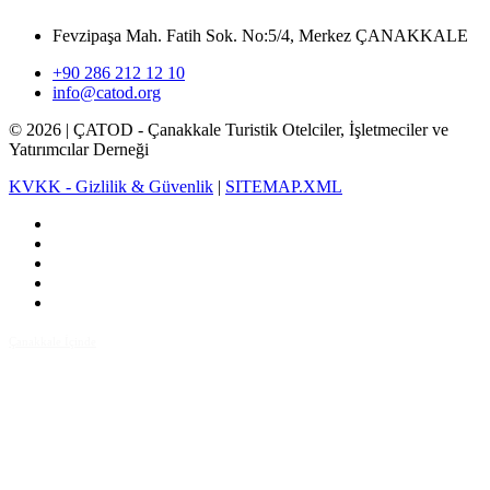
Fevzipaşa Mah. Fatih Sok. No:5/4, Merkez ÇANAKKALE
+90 286 212 12 10
info@catod.org
©
2026
| ÇATOD - Çanakkale Turistik Otelciler, İşletmeciler ve
Yatırımcılar Derneği
KVKK - Gizlilik & Güvenlik
|
SITEMAP.XML
Çanakkale İçinde