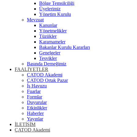
Bölge Temsilciliği
Üyelerimiz
Yönetim Kurulu
Mevzuat
Kanunlar
Yönetmelikler
Tüzükler
Kararnameler
Bakanlar Kurulu Kararları
Genelgeler
Teşvikler
Basında Derneğimiz
FAALİYETLER
ÇATOD Akademi
ÇATOD Ortak Pazar
İş Havuzu
Fuarlar
Formlar
Duyurular
Etkinlikler
Haberler
Yayınlar
İLETİŞİM
ÇATOD Akademi