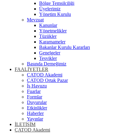
Bölge Temsilciliği
Üyelerimiz
Yönetim Kurulu
Mevzuat
Kanunlar
Yönetmelikler
Tüzükler
Kararnameler
Bakanlar Kurulu Kararları
Genelgeler
Teşvikler
Basında Derneğimiz
FAALİYETLER
ÇATOD Akademi
ÇATOD Ortak Pazar
İş Havuzu
Fuarlar
Formlar
Duyurular
Etkinlikler
Haberler
Yayınlar
İLETİŞİM
ÇATOD Akademi