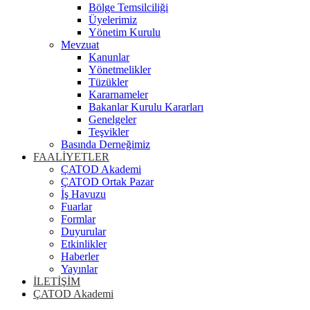
Bölge Temsilciliği
Üyelerimiz
Yönetim Kurulu
Mevzuat
Kanunlar
Yönetmelikler
Tüzükler
Kararnameler
Bakanlar Kurulu Kararları
Genelgeler
Teşvikler
Basında Derneğimiz
FAALİYETLER
ÇATOD Akademi
ÇATOD Ortak Pazar
İş Havuzu
Fuarlar
Formlar
Duyurular
Etkinlikler
Haberler
Yayınlar
İLETİŞİM
ÇATOD Akademi