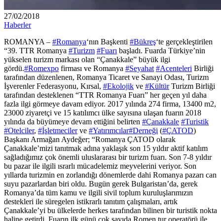
27/02/2018
Haberler
ROMANYA –
#Romanya
‘nın Başkenti
#Bükreş
‘te gerçekleştirilen
“39. TTR Romanya
#Turizm
#Fuarı
başladı. Fuarda Türkiye’nin
yükselen turizm markası olan “Çanakkale” büyük ilgi
gördü.
#Romexpo
firması ve Romanya
#Seyahat
#Acenteleri
Birliği
tarafından düzenlenen, Romanya Ticaret ve Sanayi Odası, Turizm
İşverenler Federasyonu, Kırsal,
#Ekolojik
ve
#Kültür
Turizm Birliği
tarafından desteklenen “TTR Romanya Fuarı” her geçen yıl daha
fazla ilgi görmeye davam ediyor. 2017 yılında 274 firma, 13400 m2,
23000 ziyaretçi ve 15 katılımcı ülke sayısına ulaşan fuarın 2018
yılında da büyümeye devam ettiğini belirten
#Çanakkale
#Turistik
#Otelciler
,
#İşletmeciler
ve
#Yatırımcılar
#Derneği
(
#ÇATOD
)
Başkanı Armağan Aydeğer; “Romanya ÇATOD olarak
Çanakkale’mizi tanıtmak adına yaklaşık son 15 yıldır aktif katılım
sağladığımız çok önemli uluslararası bir turizm fuarı. Son 7-8 yıldır
bu pazar ile ilgili ısrarlı mücadelemiz meyvelerini veriyor. Son
yıllarda turizmin en zorlandığı dönemlerde dahi Romanya pazarı can
suyu pazarlardan biri oldu. Bugün gerek Bulgaristan’da, gerek
Romanya’da tüm kamu ve ilgili sivil toplum kuruluşlarımızın
destekleri ile süregelen istikrarlı tanıtım çalışmaları, artık
Çanakkale’yi bu ülkelerde herkes tarafından bilinen bir turistik nokta
haline getirdi. Fuarın ilk günü çok sayıda Romen tur operatörü ile