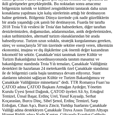
ikili görüşmeler gerçekleştirdik. Bu noktadan sonra amacımız
bölgemizin turistik ve kültürel zenginliklerini tanıtarak daha uzun
konaklama yapılması için kalış sürelerinin arttığı bir destinasyon
haline getirmek. Bölgemiz Dünya üzerinde çok nadir güzelliklerin
bir arada yaşandığı çok şanslı bir destinasyon. Fuarda bir tarafta
2018 Troia Yılı vesilesi ile Troia’dan bahsederken, diğer taraftan
denizlerimizden, doğamızdan, adalarımızdan, antik değerlerimizden,
yakın tarihimizden, alternatif turizm olanaklarından bir arada
bahsediyoruz. Turizm uzun soluklu, stratejik kurgulanması gereken,
süreç ve sonuçlarıyla 50’nin üzerinde sektöre enerji veren, ülkemizin
ekonomisi, imajına ve dış ilişkilerine çok önemli değer kazandıran
lokomotif bir sektör. Çanakkale’mizi tanıtmak üzere Kültür ve
Turizm Bakanlığımız koordinasyonunda tanıtım masamız ve
bakanlığımız standında Troia Yılı temaları, Çanakkale Valiliğimiz
destekleri ile hazırlanan 24 metrekarelik özel Çanakkale standımız
ile de bölgemizi canla başla tanıtmaya devam ediyoruz. Stant
alanlarını tahsisini sağlayan Kültür ve Turizm Bakanlığımıza ve
Çanakkale Valiliğimize minnettarız” dedi. TTR Romanya Fuarı’na
ÇATOD adına ÇATOD Başkanı Armağan Aydeğer, Yönetim
Kurulu Üyesi Şenol Dağınık, ÇATOD üyeleri Ali Ay, Ertuğrul
Temizel, Ünsal Başar, Erdinç Urel, Yusuf Kayaalp, Serhat
Koçaraslan, Burcu Dinç, Sibel Şenol, Erdinç Temizel, Sarp
Erdoğan, Cihan Aşcı, Burcu Zincir, Yurtdışı fuarlarını Çanakkale
Valiliği adına destekleyen Çanakkale Truva Assos Turizm Altyapı
Hizmet Birliği adına Nadir Kaptan, Gökçeada Eceabat Gelibolu