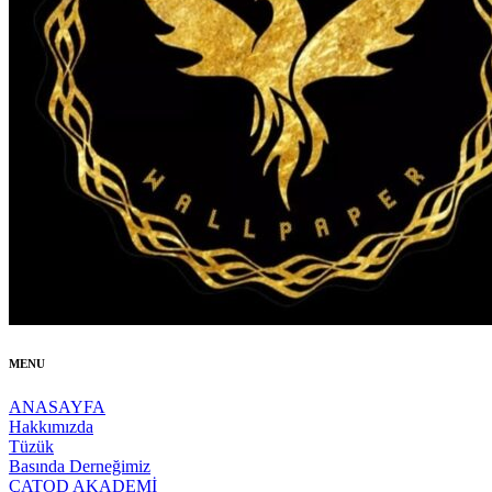
MENU
ANASAYFA
Hakkımızda
Tüzük
Basında Derneğimiz
ÇATOD AKADEMİ