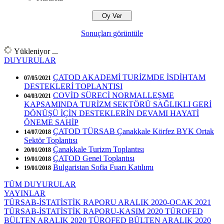
Sonuçları görüntüle
Yükleniyor ...
DUYURULAR
ÇATOD AKADEMİ TURİZMDE İSDİHTAM
07/05/2021
DESTEKLERİ TOPLANTISI
COVİD SÜRECİ NORMALLEŞME
04/03/2021
KAPSAMINDA TURİZM SEKTÖRÜ SAĞLIKLI GERİ
DÖNÜŞÜ İÇİN DESTEKLERİN DEVAMI HAYATİ
ÖNEME SAHİP
ÇATOD TÜRSAB Çanakkale Körfez BYK Ortak
14/07/2018
Sektör Toplantısı
Çanakkale Turizm Toplantısı
20/01/2018
ÇATOD Genel Toplantısı
19/01/2018
Bulgaristan Sofia Fuarı Katılımı
19/01/2018
TÜM DUYURULAR
YAYINLAR
TÜRSAB-İSTATİSTİK RAPORU ARALIK 2020-OCAK 2021
TÜRSAB-İSTATİSTİK RAPORU-KASIM 2020
TÜROFED
BÜLTEN ARALIK 2020
TÜROFED BÜLTEN ARALIK 2020