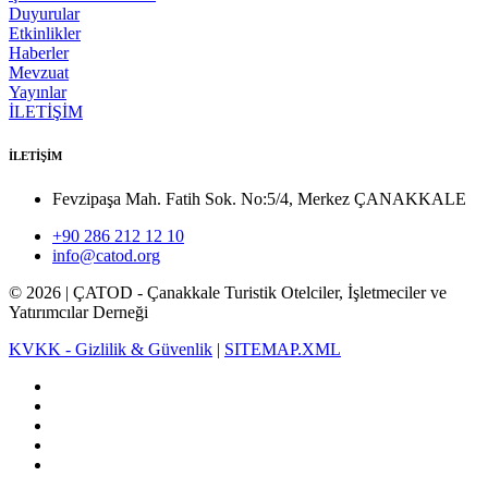
Duyurular
Etkinlikler
Haberler
Mevzuat
Yayınlar
İLETİŞİM
İLETİŞİM
Fevzipaşa Mah. Fatih Sok. No:5/4, Merkez ÇANAKKALE
+90 286 212 12 10
info@catod.org
©
2026
| ÇATOD - Çanakkale Turistik Otelciler, İşletmeciler ve
Yatırımcılar Derneği
KVKK - Gizlilik & Güvenlik
|
SITEMAP.XML