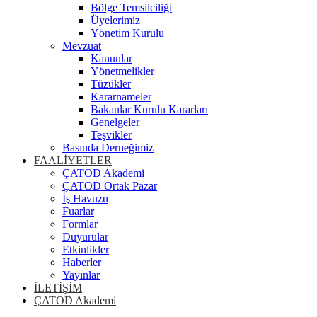
Bölge Temsilciliği
Üyelerimiz
Yönetim Kurulu
Mevzuat
Kanunlar
Yönetmelikler
Tüzükler
Kararnameler
Bakanlar Kurulu Kararları
Genelgeler
Teşvikler
Basında Derneğimiz
FAALİYETLER
ÇATOD Akademi
ÇATOD Ortak Pazar
İş Havuzu
Fuarlar
Formlar
Duyurular
Etkinlikler
Haberler
Yayınlar
İLETİŞİM
ÇATOD Akademi