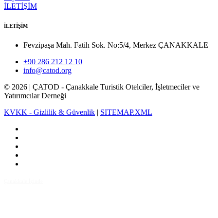
İLETİŞİM
İLETİŞİM
Fevzipaşa Mah. Fatih Sok. No:5/4, Merkez ÇANAKKALE
+90 286 212 12 10
info@catod.org
©
2026
| ÇATOD - Çanakkale Turistik Otelciler, İşletmeciler ve
Yatırımcılar Derneği
KVKK - Gizlilik & Güvenlik
|
SITEMAP.XML
Çanakkale İçinde