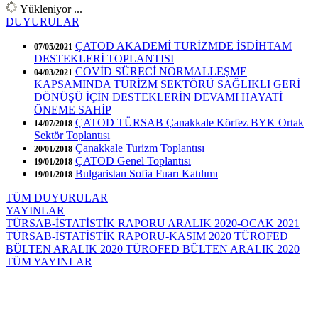
Yükleniyor ...
DUYURULAR
ÇATOD AKADEMİ TURİZMDE İSDİHTAM
07/05/2021
DESTEKLERİ TOPLANTISI
COVİD SÜRECİ NORMALLEŞME
04/03/2021
KAPSAMINDA TURİZM SEKTÖRÜ SAĞLIKLI GERİ
DÖNÜŞÜ İÇİN DESTEKLERİN DEVAMI HAYATİ
ÖNEME SAHİP
ÇATOD TÜRSAB Çanakkale Körfez BYK Ortak
14/07/2018
Sektör Toplantısı
Çanakkale Turizm Toplantısı
20/01/2018
ÇATOD Genel Toplantısı
19/01/2018
Bulgaristan Sofia Fuarı Katılımı
19/01/2018
TÜM DUYURULAR
YAYINLAR
TÜRSAB-İSTATİSTİK RAPORU ARALIK 2020-OCAK 2021
TÜRSAB-İSTATİSTİK RAPORU-KASIM 2020
TÜROFED
BÜLTEN ARALIK 2020
TÜROFED BÜLTEN ARALIK 2020
TÜM YAYINLAR