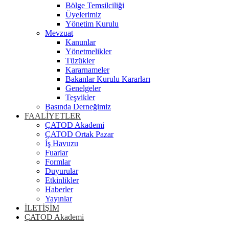
Bölge Temsilciliği
Üyelerimiz
Yönetim Kurulu
Mevzuat
Kanunlar
Yönetmelikler
Tüzükler
Kararnameler
Bakanlar Kurulu Kararları
Genelgeler
Teşvikler
Basında Derneğimiz
FAALİYETLER
ÇATOD Akademi
ÇATOD Ortak Pazar
İş Havuzu
Fuarlar
Formlar
Duyurular
Etkinlikler
Haberler
Yayınlar
İLETİŞİM
ÇATOD Akademi