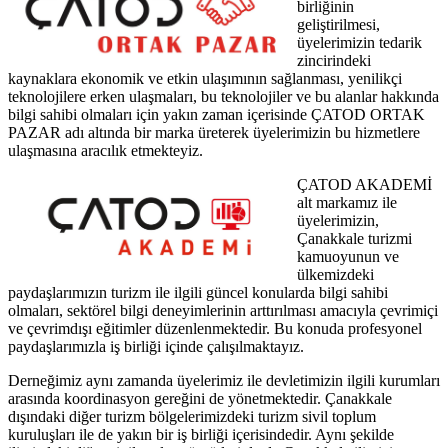
birliğinin
geliştirilmesi,
üyelerimizin tedarik
zincirindeki
kaynaklara ekonomik ve etkin ulaşımının sağlanması, yenilikçi
teknolojilere erken ulaşmaları, bu teknolojiler ve bu alanlar hakkında
bilgi sahibi olmaları için yakın zaman içerisinde ÇATOD ORTAK
PAZAR adı altında bir marka üreterek üyelerimizin bu hizmetlere
ulaşmasına aracılık etmekteyiz.
ÇATOD AKADEMİ
alt markamız ile
üyelerimizin,
Çanakkale turizmi
kamuoyunun ve
ülkemizdeki
paydaşlarımızın turizm ile ilgili güncel konularda bilgi sahibi
olmaları, sektörel bilgi deneyimlerinin arttırılması amacıyla çevrimiçi
ve çevrimdışı eğitimler düzenlenmektedir. Bu konuda profesyonel
paydaşlarımızla iş birliği içinde çalışılmaktayız.
Derneğimiz aynı zamanda üyelerimiz ile devletimizin ilgili kurumları
arasında koordinasyon gereğini de yönetmektedir. Çanakkale
dışındaki diğer turizm bölgelerimizdeki turizm sivil toplum
kuruluşları ile de yakın bir iş birliği içerisindedir. Aynı şekilde