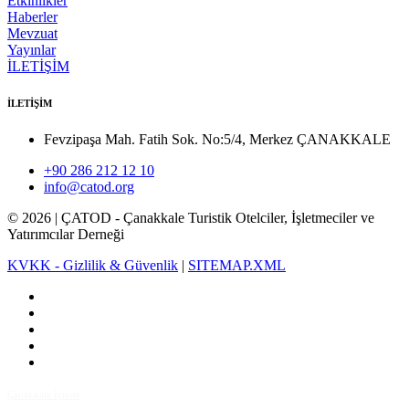
Etkinlikler
Haberler
Mevzuat
Yayınlar
İLETİŞİM
İLETİŞİM
Fevzipaşa Mah. Fatih Sok. No:5/4, Merkez ÇANAKKALE
+90 286 212 12 10
info@catod.org
©
2026
| ÇATOD - Çanakkale Turistik Otelciler, İşletmeciler ve
Yatırımcılar Derneği
KVKK - Gizlilik & Güvenlik
|
SITEMAP.XML
Çanakkale İçinde