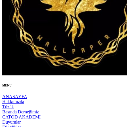
MENU
ANASAYFA
Hakkımızda
Tüzük
Basında Derneğimiz
ÇATOD AKADEMİ
Duyurular