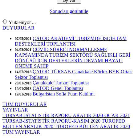
Sonuçları görüntüle
Yükleniyor ...
DUYURULAR
ÇATOD AKADEMİ TURİZMDE İSDİHTAM
07/05/2021
DESTEKLERİ TOPLANTISI
COVİD SÜRECİ NORMALLEŞME
04/03/2021
KAPSAMINDA TURİZM SEKTÖRÜ SAĞLIKLI GERİ
DÖNÜŞÜ İÇİN DESTEKLERİN DEVAMI HAYATİ
ÖNEME SAHİP
ÇATOD TÜRSAB Çanakkale Körfez BYK Ortak
14/07/2018
Sektör Toplantısı
Çanakkale Turizm Toplantısı
20/01/2018
ÇATOD Genel Toplantısı
19/01/2018
Bulgaristan Sofia Fuarı Katılımı
19/01/2018
TÜM DUYURULAR
YAYINLAR
TÜRSAB-İSTATİSTİK RAPORU ARALIK 2020-OCAK 2021
TÜRSAB-İSTATİSTİK RAPORU-KASIM 2020
TÜROFED
BÜLTEN ARALIK 2020
TÜROFED BÜLTEN ARALIK 2020
TÜM YAYINLAR