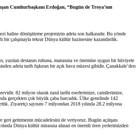
 konuşan Cumhurbaşkanı Erdoğan, “Bugün de Troya’nın
kezi haline dönüştürme projemizin adeta son halkasıdır. Bu yönde
lı bir çalışmayla tekrar Dünya kültür hazinesine kazandırdık.
sun, yazılan destanın ruhuna, manasına ve önemine uygun bir hüviyete
inden adeta tarih fışkıran bir açık hava müzesi gibidir. Çanakkale’den
vidir. 82 milyon olarak nasıl tarihi eserlerimize, camilerimize,
landa gerçekten çok büyük çaba harcadık. Ülke genelinde 142
ttik. Ziyaretçi sayısını 7 milyondan 2018 yılında 28.2 milyona
ere geri getirmenin mücadelesini de veriyoruz. Bugün açılışını
lında Dünya kültür mirasına alınan en önemli ören yerlerimizden