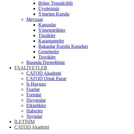
Bölge Temsilciliği
Üyelerimiz
Yönetim Kurulu
Mevzuat
Kanunlar
Yönetmelikler
Tüzükler
Kararnameler
Bakanlar Kurulu Kararları
Genelgeler
Teşvikler
Basında Derneğimiz
FAALİYETLER
ÇATOD Akademi
ÇATOD Ortak Pazar
İş Havuzu
Fuarlar
Formlar
Duyurular
Etkinlikler
Haberler
Yayınlar
İLETİŞİM
ÇATOD Akademi