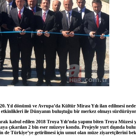
ıl dönümü ve Avrupa’da Kültür Mirası Yılı ilan edilmesi nedeniyl
or etkinlikleri ile Dünyanın buluştuğu bir merkez olmayı sürdürüyor
olarak kabul edilen 2018 Troya Yılı’nda yapımı biten Troya Müzes
taya çıkarılan 2 bin eser müzeye kondu. Projeyle yurt dışında bul
 de Türkiye’ye getirilmesi için umut olan müze ziyaretçilerini bek