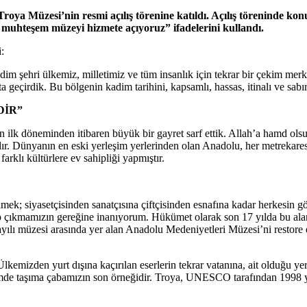
oya Müzesi’nin resmi açılış törenine katıldı. Açılış töreninde
bu muhteşem müzeyi hizmete açıyoruz” ifadelerini kullandı.
:
im şehri ülkemiz, milletimiz ve tüm insanlık için tekrar bir çekim mer
eçirdik. Bu bölgenin kadim tarihini, kapsamlı, hassas, itinalı ve sabır
DİR”
n ilk döneminden itibaren büyük bir gayret sarf ettik. Allah’a hamd ol
ıdır. Dünyanın en eski yerleşim yerlerinden olan Anadolu, her metrekares
rklı kültürlere ev sahipliği yapmıştır.
k; siyasetçisinden sanatçısına çiftçisinden esnafına kadar herkesin göre
hip çıkmamızın gereğine inanıyorum. Hükümet olarak son 17 yılda bu a
lı müzesi arasında yer alan Anadolu Medeniyetleri Müzesi’ni restore e
Ülkemizden yurt dışına kaçırılan eserlerin tekrar vatanına, ait olduğu y
imde taşıma çabamızın son örneğidir. Troya, UNESCO tarafından 1998 yı