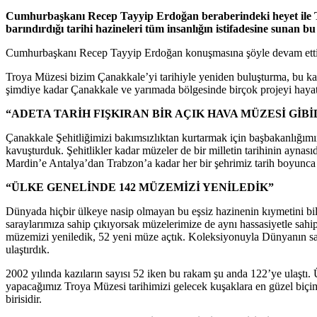
Cumhurbaşkanı Recep Tayyip Erdoğan beraberindeki heyet ile Tr
barındırdığı tarihi hazineleri tüm insanlığın istifadesine sunan 
Cumhurbaşkanı Recep Tayyip Erdoğan konuşmasına şöyle devam etti
Troya Müzesi bizim Çanakkale’yi tarihiyle yeniden buluşturma, bu kad
şimdiye kadar Çanakkale ve yarımada bölgesinde birçok projeyi hayata g
“ADETA TARİH FIŞKIRAN BİR AÇIK HAVA MÜZESİ GİBİ
Çanakkale Şehitliğimizi bakımsızlıktan kurtarmak için başbakanlığımı
kavuşturduk. Şehitlikler kadar müzeler de bir milletin tarihinin aynas
Mardin’e Antalya’dan Trabzon’a kadar her bir şehrimiz tarih boyunca fa
“ÜLKE GENELİNDE 142 MÜZEMİZİ YENİLEDİK”
Dünyada hiçbir ülkeye nasip olmayan bu eşsiz hazinenin kıymetini bilme
saraylarımıza sahip çıkıyorsak müzelerimize de aynı hassasiyetle sa
müzemizi yeniledik, 52 yeni müze açtık. Koleksiyonuyla Dünyanın sayı
ulaştırdık.
2002 yılında kazıların sayısı 52 iken bu rakam şu anda 122’ye ulaştı. 
yapacağımız Troya Müzesi tarihimizi gelecek kuşaklara en güzel biç
birisidir.