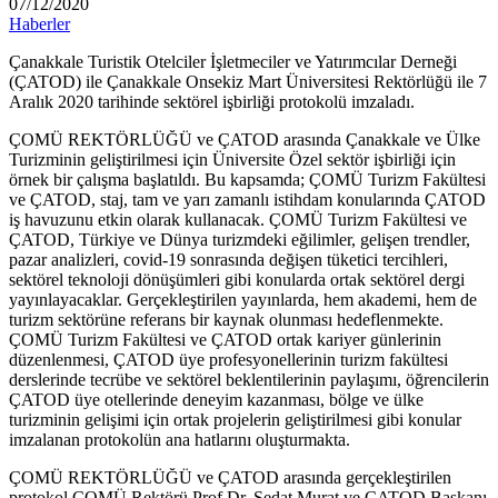
07/12/2020
Haberler
Çanakkale Turistik Otelciler İşletmeciler ve Yatırımcılar Derneği
(ÇATOD) ile Çanakkale Onsekiz Mart Üniversitesi Rektörlüğü ile 7
Aralık 2020 tarihinde sektörel işbirliği protokolü imzaladı.
ÇOMÜ REKTÖRLÜĞÜ ve ÇATOD arasında Çanakkale ve Ülke
Turizminin geliştirilmesi için Üniversite Özel sektör işbirliği için
örnek bir çalışma başlatıldı. Bu kapsamda; ÇOMÜ Turizm Fakültesi
ve ÇATOD, staj, tam ve yarı zamanlı istihdam konularında ÇATOD
iş havuzunu etkin olarak kullanacak. ÇOMÜ Turizm Fakültesi ve
ÇATOD, Türkiye ve Dünya turizmdeki eğilimler, gelişen trendler,
pazar analizleri, covid-19 sonrasında değişen tüketici tercihleri,
sektörel teknoloji dönüşümleri gibi konularda ortak sektörel dergi
yayınlayacaklar. Gerçekleştirilen yayınlarda, hem akademi, hem de
turizm sektörüne referans bir kaynak olunması hedeflenmekte.
ÇOMÜ Turizm Fakültesi ve ÇATOD ortak kariyer günlerinin
düzenlenmesi, ÇATOD üye profesyonellerinin turizm fakültesi
derslerinde tecrübe ve sektörel beklentilerinin paylaşımı, öğrencilerin
ÇATOD üye otellerinde deneyim kazanması, bölge ve ülke
turizminin gelişimi için ortak projelerin geliştirilmesi gibi konular
imzalanan protokolün ana hatlarını oluşturmakta.
ÇOMÜ REKTÖRLÜĞÜ ve ÇATOD arasında gerçekleştirilen
protokol ÇOMÜ Rektörü Prof.Dr. Sedat Murat ve ÇATOD Başkanı