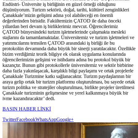
Endüstri- Üniversite iş birliğinin en güzel örneği olduğunu
düşünüyorum. Turizm sektörü, doğal, tarihi, kültürel zenginlikleri
Çanakkale’mizin gelişimi adına yol alabileceği en önemli
değerlerinden birisidir. Fakültemizin ÇATOD ile daha önceki
yıllardan beri devam iş birliklerimiz mevcut. Öğrencilerimiz
ÇATOD bünyesindeki turizm işletmelerinde çalışmakta mesleki
stajlarını da tamamlamaktalar. Üniversitemiz ve turizm işletmeleri ve
yatırımcılarını temsilen ÇATOD arasındaki iş birliği ile bu
protokolün devamında daha büyük bir sinerji yaratılacaktır. Özellikle
bizim verdiğimiz teorik bilgiye ek olarak uygulama konularında
öğrencilerimizin gelişimi ve istihdamı adına bu protokol büyük bir
kazançtır. Bunun gibi protokollerle üniversitemiz ve sektör birbirine
daha fazla yakınlaşacak, karşılıklı bilgi paylaşımı ve ortak projelerle
Çanakkale Turizmine katkı sağlanacaktır. Turizm paydaşlarının bir
araya gelip ortak bir turizm platformu oluşturulması, bu sayede ortak
turizm politika ve stratejiler oluşturulması, birlikte projeler üretilmesi
Çanakkale turizminin gelişmesine ve yerel kalkınmaya büyük bir
ivme kazandıracaktır’ dedi.
BASIN HABER LİNKİ
Twitter
Facebook
WhatsApp
Google+