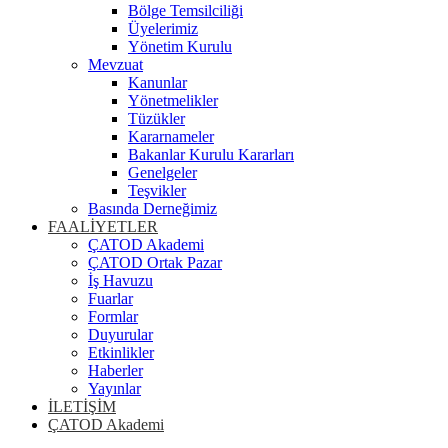
Bölge Temsilciliği
Üyelerimiz
Yönetim Kurulu
Mevzuat
Kanunlar
Yönetmelikler
Tüzükler
Kararnameler
Bakanlar Kurulu Kararları
Genelgeler
Teşvikler
Basında Derneğimiz
FAALİYETLER
ÇATOD Akademi
ÇATOD Ortak Pazar
İş Havuzu
Fuarlar
Formlar
Duyurular
Etkinlikler
Haberler
Yayınlar
İLETİŞİM
ÇATOD Akademi