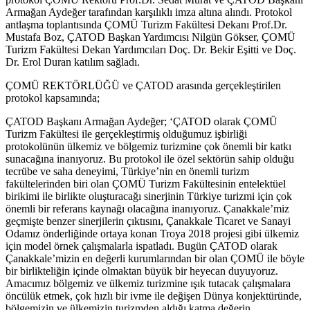
Armağan Aydeğer tarafından karşılıklı imza altına alındı. Protokol
antlaşma toplantısında ÇOMÜ Turizm Fakültesi Dekanı Prof.Dr.
Mustafa Boz, ÇATOD Başkan Yardımcısı Nilgün Gökser, ÇOMÜ
Turizm Fakültesi Dekan Yardımcıları Doç. Dr. Bekir Eşitti ve Doç.
Dr. Erol Duran katılım sağladı.
ÇOMÜ REKTÖRLÜĞÜ ve ÇATOD arasında gerçekleştirilen
protokol kapsamında;
ÇATOD Başkanı Armağan Aydeğer; ‘ÇATOD olarak ÇOMÜ
Turizm Fakültesi ile gerçekleştirmiş olduğumuz işbirliği
protokolünün ülkemiz ve bölgemiz turizmine çok önemli bir katkı
sunacağına inanıyoruz. Bu protokol ile özel sektörün sahip olduğu
tecrübe ve saha deneyimi, Türkiye’nin en önemli turizm
fakültelerinden biri olan ÇOMÜ Turizm Fakültesinin entelektüel
birikimi ile birlikte oluşturacağı sinerjinin Türkiye turizmi için çok
önemli bir referans kaynağı olacağına inanıyoruz. Çanakkale’miz
geçmişte benzer sinerjilerin çıktısını, Çanakkale Ticaret ve Sanayi
Odamız önderliğinde ortaya konan Troya 2018 projesi gibi ülkemiz
için model örnek çalışmalarla ispatladı. Bugün ÇATOD olarak
Çanakkale’mizin en değerli kurumlarından bir olan ÇOMÜ ile böyle
bir birlikteliğin içinde olmaktan büyük bir heyecan duyuyoruz.
Amacımız bölgemiz ve ülkemiz turizmine ışık tutacak çalışmalara
öncülük etmek, çok hızlı bir ivme ile değişen Dünya konjektüründe,
bölgemizin ve ülkemizin turizmden aldığı katma değerin