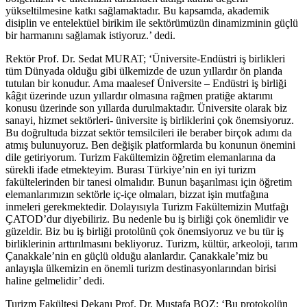
yükseltilmesine katkı sağlamaktadır. Bu kapsamda, akademik
disiplin ve entelektüel birikim ile sektörümüzün dinamizminin güçlü
bir harmanını sağlamak istiyoruz.’ dedi.
Rektör Prof. Dr. Sedat MURAT; ‘Üniversite-Endüstri iş birlikleri
tüm Dünyada olduğu gibi ülkemizde de uzun yıllardır ön planda
tutulan bir konudur. Ama maalesef Üniversite – Endüstri iş birliği
kâğıt üzerinde uzun yıllardır olmasına rağmen pratiğe aktarımı
konusu üzerinde son yıllarda durulmaktadır. Üniversite olarak biz
sanayi, hizmet sektörleri- üniversite iş birliklerini çok önemsiyoruz.
Bu doğrultuda bizzat sektör temsilcileri ile beraber birçok adımı da
atmış bulunuyoruz. Ben değişik platformlarda bu konunun önemini
dile getiriyorum. Turizm Fakültemizin öğretim elemanlarına da
sürekli ifade etmekteyim. Burası Türkiye’nin en iyi turizm
fakültelerinden bir tanesi olmalıdır. Bunun başarılması için öğretim
elemanlarımızın sektörle iç-içe olmaları, bizzat işin mutfağına
inmeleri gerekmektedir. Dolayısıyla Turizm Fakültemizin Mutfağı
ÇATOD’dur diyebiliriz. Bu nedenle bu iş birliği çok önemlidir ve
güzeldir. Biz bu iş birliği protolünü çok önemsiyoruz ve bu tür iş
birliklerinin arttırılmasını bekliyoruz. Turizm, kültür, arkeoloji, tarım
Çanakkale’nin en güçlü olduğu alanlardır. Çanakkale’miz bu
anlayışla ülkemizin en önemli turizm destinasyonlarından birisi
haline gelmelidir’ dedi.
Turizm Fakültesi Dekanı Prof. Dr. Mustafa BOZ; ‘Bu protokolün