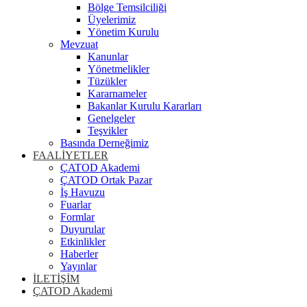
Bölge Temsilciliği
Üyelerimiz
Yönetim Kurulu
Mevzuat
Kanunlar
Yönetmelikler
Tüzükler
Kararnameler
Bakanlar Kurulu Kararları
Genelgeler
Teşvikler
Basında Derneğimiz
FAALİYETLER
ÇATOD Akademi
ÇATOD Ortak Pazar
İş Havuzu
Fuarlar
Formlar
Duyurular
Etkinlikler
Haberler
Yayınlar
İLETİŞİM
ÇATOD Akademi