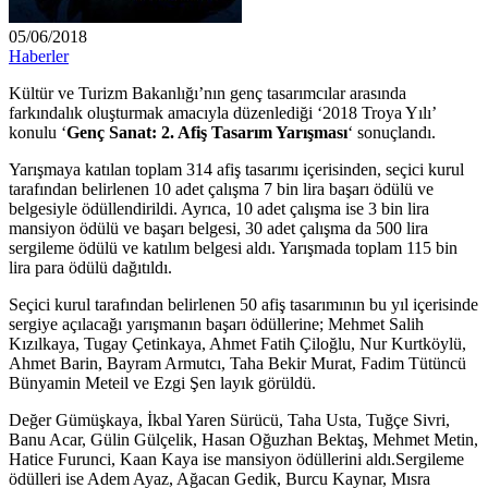
05/06/2018
Haberler
Kültür ve Turizm Bakanlığı’nın genç tasarımcılar arasında
farkındalık oluşturmak amacıyla düzenlediği ‘2018 Troya Yılı’
konulu ‘
Genç Sanat: 2. Afiş Tasarım Yarışması
‘ sonuçlandı.
Yarışmaya katılan toplam 314 afiş tasarımı içerisinden, seçici kurul
tarafından belirlenen 10 adet çalışma 7 bin lira başarı ödülü ve
belgesiyle ödüllendirildi. Ayrıca, 10 adet çalışma ise 3 bin lira
mansiyon ödülü ve başarı belgesi, 30 adet çalışma da 500 lira
sergileme ödülü ve katılım belgesi aldı. Yarışmada toplam 115 bin
lira para ödülü dağıtıldı.
Seçici kurul tarafından belirlenen 50 afiş tasarımının bu yıl içerisinde
sergiye açılacağı yarışmanın başarı ödüllerine; Mehmet Salih
Kızılkaya, Tugay Çetinkaya, Ahmet Fatih Çiloğlu, Nur Kurtköylü,
Ahmet Barin, Bayram Armutcı, Taha Bekir Murat, Fadim Tütüncü
Bünyamin Meteil ve Ezgi Şen layık görüldü.
Değer Gümüşkaya, İkbal Yaren Sürücü, Taha Usta, Tuğçe Sivri,
Banu Acar, Gülin Gülçelik, Hasan Oğuzhan Bektaş, Mehmet Metin,
Hatice Furunci, Kaan Kaya ise mansiyon ödüllerini aldı.Sergileme
ödülleri ise Adem Ayaz, Ağacan Gedik, Burcu Kaynar, Mısra