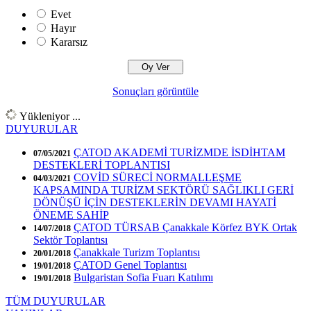
Evet
Hayır
Kararsız
Sonuçları görüntüle
Yükleniyor ...
DUYURULAR
ÇATOD AKADEMİ TURİZMDE İSDİHTAM
07/05/2021
DESTEKLERİ TOPLANTISI
COVİD SÜRECİ NORMALLEŞME
04/03/2021
KAPSAMINDA TURİZM SEKTÖRÜ SAĞLIKLI GERİ
DÖNÜŞÜ İÇİN DESTEKLERİN DEVAMI HAYATİ
ÖNEME SAHİP
ÇATOD TÜRSAB Çanakkale Körfez BYK Ortak
14/07/2018
Sektör Toplantısı
Çanakkale Turizm Toplantısı
20/01/2018
ÇATOD Genel Toplantısı
19/01/2018
Bulgaristan Sofia Fuarı Katılımı
19/01/2018
TÜM DUYURULAR