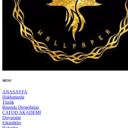
MENU
ANASAYFA
Hakkımızda
Tüzük
Basında Derneğimiz
ÇATOD AKADEMİ
Duyurular
Etkinlikler
Haberler