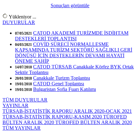
Sonuçları görüntüle
Yükleniyor ...
DUYURULAR
ÇATOD AKADEMİ TURİZMDE İSDİHTAM
07/05/2021
DESTEKLERİ TOPLANTISI
COVİD SÜRECİ NORMALLEŞME
04/03/2021
KAPSAMINDA TURİZM SEKTÖRÜ SAĞLIKLI GERİ
DÖNÜŞÜ İÇİN DESTEKLERİN DEVAMI HAYATİ
ÖNEME SAHİP
ÇATOD TÜRSAB Çanakkale Körfez BYK Ortak
14/07/2018
Sektör Toplantısı
Çanakkale Turizm Toplantısı
20/01/2018
ÇATOD Genel Toplantısı
19/01/2018
Bulgaristan Sofia Fuarı Katılımı
19/01/2018
TÜM DUYURULAR
YAYINLAR
TÜRSAB-İSTATİSTİK RAPORU ARALIK 2020-OCAK 2021
TÜRSAB-İSTATİSTİK RAPORU-KASIM 2020
TÜROFED
BÜLTEN ARALIK 2020
TÜROFED BÜLTEN ARALIK 2020
TÜM YAYINLAR