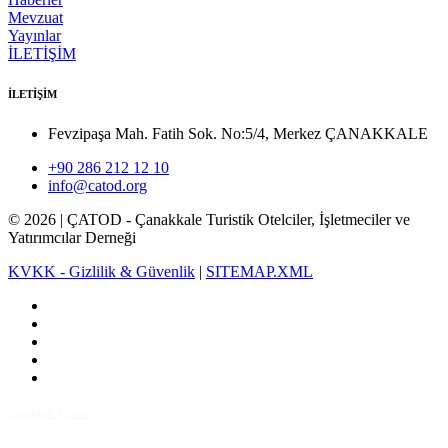
Mevzuat
Yayınlar
İLETİŞİM
İLETİŞİM
Fevzipaşa Mah. Fatih Sok. No:5/4, Merkez ÇANAKKALE
+90 286 212 12 10
info@catod.org
©
2026
| ÇATOD - Çanakkale Turistik Otelciler, İşletmeciler ve
Yatırımcılar Derneği
KVKK - Gizlilik & Güvenlik
|
SITEMAP.XML
Çanakkale İçinde