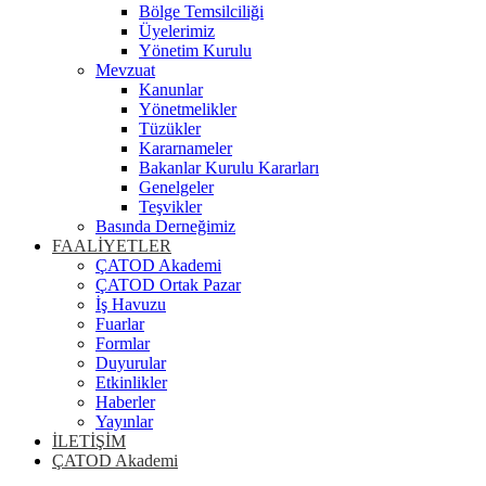
Bölge Temsilciliği
Üyelerimiz
Yönetim Kurulu
Mevzuat
Kanunlar
Yönetmelikler
Tüzükler
Kararnameler
Bakanlar Kurulu Kararları
Genelgeler
Teşvikler
Basında Derneğimiz
FAALİYETLER
ÇATOD Akademi
ÇATOD Ortak Pazar
İş Havuzu
Fuarlar
Formlar
Duyurular
Etkinlikler
Haberler
Yayınlar
İLETİŞİM
ÇATOD Akademi