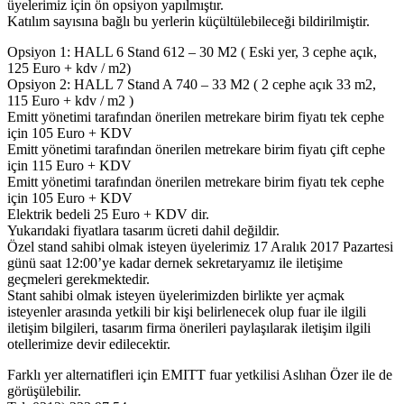
üyelerimiz için ön opsiyon yapılmıştır.
Katılım sayısına bağlı bu yerlerin küçültülebileceği bildirilmiştir.
Opsiyon 1: HALL 6 Stand 612 – 30 M2 ( Eski yer, 3 cephe açık,
125 Euro + kdv / m2)
Opsiyon 2: HALL 7 Stand A 740 – 33 M2 ( 2 cephe açık 33 m2,
115 Euro + kdv / m2 )
Emitt yönetimi tarafından önerilen metrekare birim fiyatı tek cephe
için 105 Euro + KDV
Emitt yönetimi tarafından önerilen metrekare birim fiyatı çift cephe
için 115 Euro + KDV
Emitt yönetimi tarafından önerilen metrekare birim fiyatı tek cephe
için 105 Euro + KDV
Elektrik bedeli 25 Euro + KDV dir.
Yukarıdaki fiyatlara tasarım ücreti dahil değildir.
Özel stand sahibi olmak isteyen üyelerimiz 17 Aralık 2017 Pazartesi
günü saat 12:00’ye kadar dernek sekretaryamız ile iletişime
geçmeleri gerekmektedir.
Stant sahibi olmak isteyen üyelerimizden birlikte yer açmak
isteyenler arasında yetkili bir kişi belirlenecek olup fuar ile ilgili
iletişim bilgileri, tasarım firma önerileri paylaşılarak iletişim ilgili
otellerimize devir edilecektir.
Farklı yer alternatifleri için EMITT fuar yetkilisi Aslıhan Özer ile de
görüşülebilir.