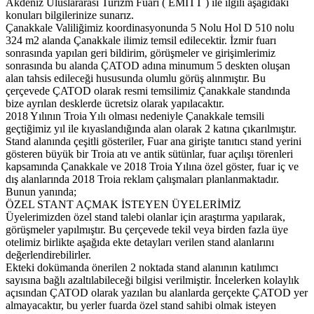
Akdeniz Uluslararası Turizm Fuarı ( EMİTT ) ile ilgili aşağıdaki
konuları bilgilerinize sunarız.
Çanakkale Valiliğimiz koordinasyonunda 5 Nolu Hol D 510 nolu
324 m2 alanda Çanakkale ilimiz temsil edilecektir. İzmir fuarı
sonrasında yapılan geri bildirim, görüşmeler ve girişimlerimiz
sonrasında bu alanda ÇATOD adına minumum 5 deskten oluşan
alan tahsis edileceği hususunda olumlu görüş alınmıştır. Bu
çerçevede ÇATOD olarak resmi temsilimiz Çanakkale standında
bize ayrılan desklerde ücretsiz olarak yapılacaktır.
2018 Yılının Troia Yılı olması nedeniyle Çanakkale temsili
geçtiğimiz yıl ile kıyaslandığında alan olarak 2 katına çıkarılmıştır.
Stand alanında çeşitli gösteriler, Fuar ana girişte tanıtıcı stand yerini
gösteren büyük bir Troia atı ve antik sütünlar, fuar açılışı törenleri
kapsamında Çanakkale ve 2018 Troia Yılına özel göster, fuar iç ve
dış alanlarında 2018 Troia reklam çalışmaları planlanmaktadır.
Bunun yanında;
ÖZEL STANT AÇMAK İSTEYEN ÜYELERİMİZ
Üyelerimizden özel stand talebi olanlar için araştırma yapılarak,
görüşmeler yapılmıştır. Bu çerçevede tekil veya birden fazla üye
otelimiz birlikte aşağıda ekte detayları verilen stand alanlarını
değerlendirebilirler.
Ekteki dokümanda önerilen 2 noktada stand alanının katılımcı
sayısına bağlı azaltılabileceği bilgisi verilmiştir. İncelerken kolaylık
açısından ÇATOD olarak yazılan bu alanlarda gerçekte ÇATOD yer
almayacaktır, bu yerler fuarda özel stand sahibi olmak isteyen