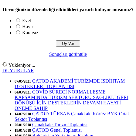
Derneğimizin düzenlediği etkinlikleri yararlı buluyor musunuz?
Evet
Hayır
Kararsız
Sonuçları görüntüle
Yükleniyor ...
DUYURULAR
ÇATOD AKADEMİ TURİZMDE İSDİHTAM
07/05/2021
DESTEKLERİ TOPLANTISI
COVİD SÜRECİ NORMALLEŞME
04/03/2021
KAPSAMINDA TURİZM SEKTÖRÜ SAĞLIKLI GERİ
DÖNÜŞÜ İÇİN DESTEKLERİN DEVAMI HAYATİ
ÖNEME SAHİP
ÇATOD TÜRSAB Çanakkale Körfez BYK Ortak
14/07/2018
Sektör Toplantısı
Çanakkale Turizm Toplantısı
20/01/2018
ÇATOD Genel Toplantısı
19/01/2018
Bulgaristan Sofia Fuarı Katılımı
19/01/2018