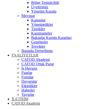
Bölge Temsilciliği
Üyelerimiz
Yönetim Kurulu
Mevzuat
Kanunlar
Yönetmelikler
Tüzükler
Kararnameler
Bakanlar Kurulu Kararları
Genelgeler
Teşvikler
Basında Derneğimiz
FAALİYETLER
ÇATOD Akademi
ÇATOD Ortak Pazar
İş Havuzu
Fuarlar
Formlar
Duyurular
Etkinlikler
Haberler
Yayınlar
İLETİŞİM
ÇATOD Akademi