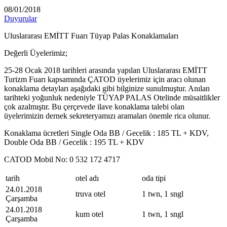
08/01/2018
Duyurular
Uluslararası EMİTT Fuarı Tüyap Palas Konaklamaları
Değerli Üyelerimiz;
25-28 Ocak 2018 tarihleri arasında yapılan Uluslararası EMİTT
Turizm Fuarı kapsamında ÇATOD üyelerimiz için aracı olunan
konaklama detayları aşağıdaki gibi bilginize sunulmuştur. Anılan
tarihteki yoğunluk nedeniyle TÜYAP PALAS Otelinde müsaitlikler
çok azalmıştır. Bu çerçevede ilave konaklama talebi olan
üyelerimizin dernek sekreteryamızı aramaları önemle rica olunur.
Konaklama ücretleri Single Oda BB / Gecelik : 185 TL + KDV,
Double Oda BB / Gecelik : 195 TL + KDV
CATOD Mobil No: 0 532 172 4717
tarih
otel adı
oda tipi
24.01.2018
truva otel
1 twn, 1 sngl
Çarşamba
24.01.2018
kum otel
1 twn, 1 sngl
Çarşamba