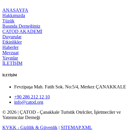
ANASAYFA
Hakkımızda
Tüzük
Basında Derneğimiz
ÇATOD AKADEMİ
Duyurular
Etkinlikler
Haberler
Mevzuat
Yayınlar
İLETİŞİM
İLETİŞİM
Fevzipaşa Mah. Fatih Sok. No:5/4, Merkez ÇANAKKALE
+90 286 212 12 10
info@catod.org
©
2026
| ÇATOD - Çanakkale Turistik Otelciler, İşletmeciler ve
Yatırımcılar Derneği
KVKK - Gizlilik & Güvenlik
|
SITEMAP.XML