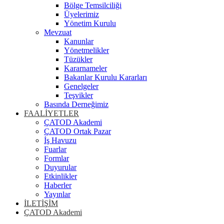
Bölge Temsilciliği
Üyelerimiz
Yönetim Kurulu
Mevzuat
Kanunlar
Yönetmelikler
Tüzükler
Kararnameler
Bakanlar Kurulu Kararları
Genelgeler
Teşvikler
Basında Derneğimiz
FAALİYETLER
ÇATOD Akademi
ÇATOD Ortak Pazar
İş Havuzu
Fuarlar
Formlar
Duyurular
Etkinlikler
Haberler
Yayınlar
İLETİŞİM
ÇATOD Akademi