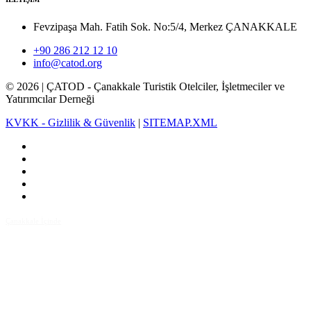
Fevzipaşa Mah. Fatih Sok. No:5/4, Merkez ÇANAKKALE
+90 286 212 12 10
info@catod.org
©
2026
| ÇATOD - Çanakkale Turistik Otelciler, İşletmeciler ve
Yatırımcılar Derneği
KVKK - Gizlilik & Güvenlik
|
SITEMAP.XML
Çanakkale İçinde