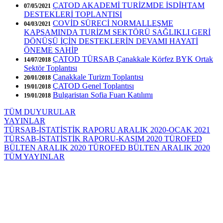
ÇATOD AKADEMİ TURİZMDE İSDİHTAM
07/05/2021
DESTEKLERİ TOPLANTISI
COVİD SÜRECİ NORMALLEŞME
04/03/2021
KAPSAMINDA TURİZM SEKTÖRÜ SAĞLIKLI GERİ
DÖNÜŞÜ İÇİN DESTEKLERİN DEVAMI HAYATİ
ÖNEME SAHİP
ÇATOD TÜRSAB Çanakkale Körfez BYK Ortak
14/07/2018
Sektör Toplantısı
Çanakkale Turizm Toplantısı
20/01/2018
ÇATOD Genel Toplantısı
19/01/2018
Bulgaristan Sofia Fuarı Katılımı
19/01/2018
TÜM DUYURULAR
YAYINLAR
TÜRSAB-İSTATİSTİK RAPORU ARALIK 2020-OCAK 2021
TÜRSAB-İSTATİSTİK RAPORU-KASIM 2020
TÜROFED
BÜLTEN ARALIK 2020
TÜROFED BÜLTEN ARALIK 2020
TÜM YAYINLAR