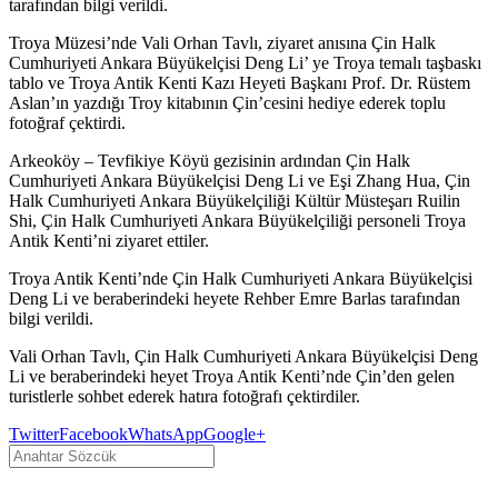
tarafından bilgi verildi.
Troya Müzesi’nde Vali Orhan Tavlı, ziyaret anısına Çin Halk
Cumhuriyeti Ankara Büyükelçisi Deng Li’ ye Troya temalı taşbaskı
tablo ve Troya Antik Kenti Kazı Heyeti Başkanı Prof. Dr. Rüstem
Aslan’ın yazdığı Troy kitabının Çin’cesini hediye ederek toplu
fotoğraf çektirdi.
Arkeoköy – Tevfikiye Köyü gezisinin ardından Çin Halk
Cumhuriyeti Ankara Büyükelçisi Deng Li ve Eşi Zhang Hua, Çin
Halk Cumhuriyeti Ankara Büyükelçiliği Kültür Müsteşarı Ruilin
Shi, Çin Halk Cumhuriyeti Ankara Büyükelçiliği personeli Troya
Antik Kenti’ni ziyaret ettiler.
Troya Antik Kenti’nde Çin Halk Cumhuriyeti Ankara Büyükelçisi
Deng Li ve beraberindeki heyete Rehber Emre Barlas tarafından
bilgi verildi.
Vali Orhan Tavlı, Çin Halk Cumhuriyeti Ankara Büyükelçisi Deng
Li ve beraberindeki heyet Troya Antik Kenti’nde Çin’den gelen
turistlerle sohbet ederek hatıra fotoğrafı çektirdiler.
Twitter
Facebook
WhatsApp
Google+