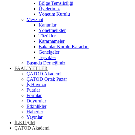
Bölge Temsilciliği
Üyelerimiz
Yönetim Kurulu
Mevzuat
Kanunlar
Yönetmelikler
Tüzükler
Kararnameler
Bakanlar Kurulu Kararları
Genelgeler
Teşvikler
Basında Derneğimiz
FAALİYETLER
ÇATOD Akademi
ÇATOD Ortak Pazar
İş Havuzu
Fuarlar
Formlar
Duyurular
Etkinlikler
Haberler
Yayınlar
İLETİŞİM
ÇATOD Akademi