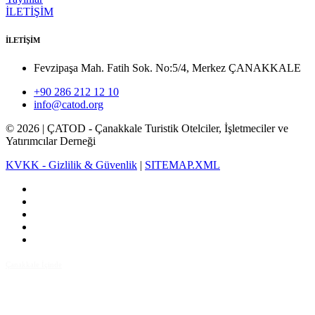
İLETİŞİM
İLETİŞİM
Fevzipaşa Mah. Fatih Sok. No:5/4, Merkez ÇANAKKALE
+90 286 212 12 10
info@catod.org
©
2026
| ÇATOD - Çanakkale Turistik Otelciler, İşletmeciler ve
Yatırımcılar Derneği
KVKK - Gizlilik & Güvenlik
|
SITEMAP.XML
Çanakkale İçinde