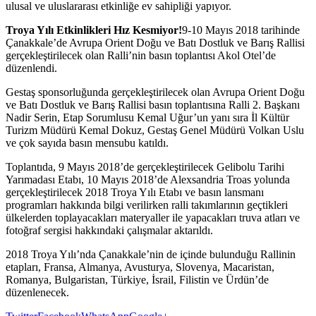
ulusal ve uluslararası etkinliğe ev sahipliği yapıyor.
Troya Yılı Etkinlikleri Hız Kesmiyor!
9-10 Mayıs 2018 tarihinde
Çanakkale’de Avrupa Orient Doğu ve Batı Dostluk ve Barış Rallisi
gerçekleştirilecek olan Ralli’nin basın toplantısı Akol Otel’de
düzenlendi.
Gestaş sponsorluğunda gerçekleştirilecek olan Avrupa Orient Doğu
ve Batı Dostluk ve Barış Rallisi basın toplantısına Ralli 2. Başkanı
Nadir Serin, Etap Sorumlusu Kemal Uğur’un yanı sıra İl Kültür
Turizm Müdürü Kemal Dokuz, Gestaş Genel Müdürü Volkan Uslu
ve çok sayıda basın mensubu katıldı.
Toplantıda, 9 Mayıs 2018’de gerçekleştirilecek Gelibolu Tarihi
Yarımadası Etabı, 10 Mayıs 2018’de Alexsandria Troas yolunda
gerçekleştirilecek 2018 Troya Yılı Etabı ve basın lansmanı
programları hakkında bilgi verilirken ralli takımlarının geçtikleri
ülkelerden toplayacakları materyaller ile yapacakları truva atları ve
fotoğraf sergisi hakkındaki çalışmalar aktarıldı.
2018 Troya Yılı’nda Çanakkale’nin de içinde bulunduğu Rallinin
etapları, Fransa, Almanya, Avusturya, Slovenya, Macaristan,
Romanya, Bulgaristan, Türkiye, İsrail, Filistin ve Ürdün’de
düzenlenecek.