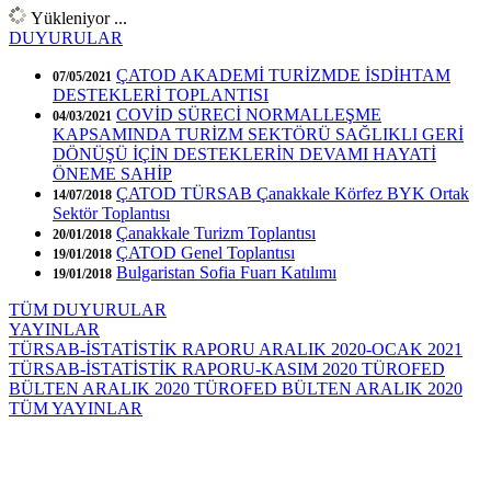
Yükleniyor ...
DUYURULAR
ÇATOD AKADEMİ TURİZMDE İSDİHTAM
07/05/2021
DESTEKLERİ TOPLANTISI
COVİD SÜRECİ NORMALLEŞME
04/03/2021
KAPSAMINDA TURİZM SEKTÖRÜ SAĞLIKLI GERİ
DÖNÜŞÜ İÇİN DESTEKLERİN DEVAMI HAYATİ
ÖNEME SAHİP
ÇATOD TÜRSAB Çanakkale Körfez BYK Ortak
14/07/2018
Sektör Toplantısı
Çanakkale Turizm Toplantısı
20/01/2018
ÇATOD Genel Toplantısı
19/01/2018
Bulgaristan Sofia Fuarı Katılımı
19/01/2018
TÜM DUYURULAR
YAYINLAR
TÜRSAB-İSTATİSTİK RAPORU ARALIK 2020-OCAK 2021
TÜRSAB-İSTATİSTİK RAPORU-KASIM 2020
TÜROFED
BÜLTEN ARALIK 2020
TÜROFED BÜLTEN ARALIK 2020
TÜM YAYINLAR