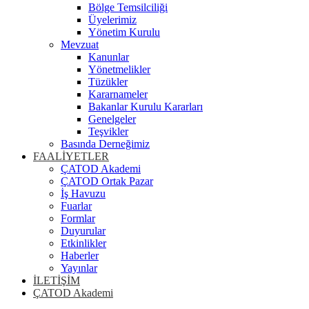
Bölge Temsilciliği
Üyelerimiz
Yönetim Kurulu
Mevzuat
Kanunlar
Yönetmelikler
Tüzükler
Kararnameler
Bakanlar Kurulu Kararları
Genelgeler
Teşvikler
Basında Derneğimiz
FAALİYETLER
ÇATOD Akademi
ÇATOD Ortak Pazar
İş Havuzu
Fuarlar
Formlar
Duyurular
Etkinlikler
Haberler
Yayınlar
İLETİŞİM
ÇATOD Akademi