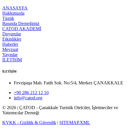
ANASAYFA
Hakkımızda
Tüzük
Basında Derneğimiz
ÇATOD AKADEMİ
Duyurular
Etkinlikler
Haberler
Mevzuat
Yayınlar
İLETİŞİM
İLETİŞİM
Fevzipaşa Mah. Fatih Sok. No:5/4, Merkez ÇANAKKALE
+90 286 212 12 10
info@catod.org
©
2026
| ÇATOD - Çanakkale Turistik Otelciler, İşletmeciler ve
Yatırımcılar Derneği
KVKK - Gizlilik & Güvenlik
|
SITEMAP.XML