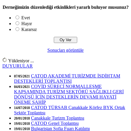
Derneğimizin düzenlediği etkinlikleri yararlı buluyor musunuz?
Evet
Hayır
Kararsız
Sonuçları görüntüle
Yükleniyor ...
DUYURULAR
ÇATOD AKADEMİ TURİZMDE İSDİHTAM
07/05/2021
DESTEKLERİ TOPLANTISI
COVİD SÜRECİ NORMALLEŞME
04/03/2021
KAPSAMINDA TURİZM SEKTÖRÜ SAĞLIKLI GERİ
DÖNÜŞÜ İÇİN DESTEKLERİN DEVAMI HAYATİ
ÖNEME SAHİP
ÇATOD TÜRSAB Çanakkale Körfez BYK Ortak
14/07/2018
Sektör Toplantısı
Çanakkale Turizm Toplantısı
20/01/2018
ÇATOD Genel Toplantısı
19/01/2018
Bulgaristan Sofia Fuarı Katılımı
19/01/2018