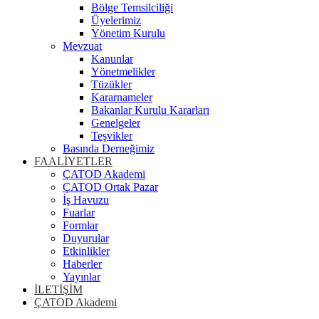
Bölge Temsilciliği
Üyelerimiz
Yönetim Kurulu
Mevzuat
Kanunlar
Yönetmelikler
Tüzükler
Kararnameler
Bakanlar Kurulu Kararları
Genelgeler
Teşvikler
Basında Derneğimiz
FAALİYETLER
ÇATOD Akademi
ÇATOD Ortak Pazar
İş Havuzu
Fuarlar
Formlar
Duyurular
Etkinlikler
Haberler
Yayınlar
İLETİŞİM
ÇATOD Akademi