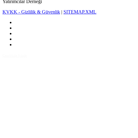
Yatırımcılar Derneği
KVKK - Gizlilik & Güvenlik
|
SITEMAP.XML
Çanakkale İçinde