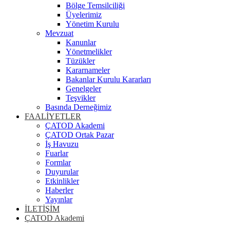
Bölge Temsilciliği
Üyelerimiz
Yönetim Kurulu
Mevzuat
Kanunlar
Yönetmelikler
Tüzükler
Kararnameler
Bakanlar Kurulu Kararları
Genelgeler
Teşvikler
Basında Derneğimiz
FAALİYETLER
ÇATOD Akademi
ÇATOD Ortak Pazar
İş Havuzu
Fuarlar
Formlar
Duyurular
Etkinlikler
Haberler
Yayınlar
İLETİŞİM
ÇATOD Akademi