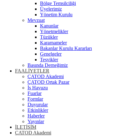
Bölge Temsilciliği
Üyelerimiz
Yönetim Kurulu
Mevzuat
Kanunlar
Yönetmelikler
Tüzükler
Kararnameler
Bakanlar Kurulu Kararları
Genelgeler
Teşvikler
Basında Derneğimiz
FAALİYETLER
ÇATOD Akademi
ÇATOD Ortak Pazar
İş Havuzu
Fuarlar
Formlar
Duyurular
Etkinlikler
Haberler
Yayınlar
İLETİŞİM
ÇATOD Akademi