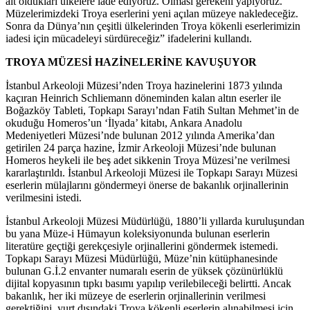
ait oldukları ülkelere iade ediyoruz. Olması gerekeni yapıyoruz.
Müzelerimizdeki Troya eserlerini yeni açılan müzeye nakledeceğiz.
Sonra da Dünya’nın çeşitli ülkelerinden Troya kökenli eserlerimizin
iadesi için mücadeleyi sürdüreceğiz” ifadelerini kullandı.
TROYA MÜZESİ HAZİNELERİNE KAVUŞUYOR
İstanbul Arkeoloji Müzesi’nden Troya hazinelerini 1873 yılında
kaçıran Heinrich Schliemann döneminden kalan altın eserler ile
Boğazköy Tableti, Topkapı Sarayı’ndan Fatih Sultan Mehmet’in de
okuduğu Homeros’un ‘İlyada’ kitabı, Ankara Anadolu
Medeniyetleri Müzesi’nde bulunan 2012 yılında Amerika’dan
getirilen 24 parça hazine, İzmir Arkeoloji Müzesi’nde bulunan
Homeros heykeli ile beş adet sikkenin Troya Müzesi’ne verilmesi
kararlaştırıldı. İstanbul Arkeoloji Müzesi ile Topkapı Sarayı Müzesi
eserlerin mülajlarını göndermeyi önerse de bakanlık orjinallerinin
verilmesini istedi.
İstanbul Arkeoloji Müzesi Müdürlüğü, 1880’li yıllarda kuruluşundan
bu yana Müze-i Hümayun koleksiyonunda bulunan eserlerin
literatüre geçtiği gerekçesiyle orjinallerini göndermek istemedi.
Topkapı Sarayı Müzesi Müdürlüğü, Müze’nin kütüphanesinde
bulunan G.İ.2 envanter numaralı eserin de yüksek çözünürlüklü
dijital kopyasının tıpkı basımı yapılıp verilebileceği belirtti. Ancak
bakanlık, her iki müzeye de eserlerin orjinallerinin verilmesi
gerektiğini, yurt dışındaki Troya kökenli eserlerin alınabilmesi için