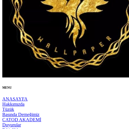
MENU
ANASAYFA
Hakkımızda
Tüzük
Basında Derneğimiz
ÇATOD AKADEMİ
Duyurular