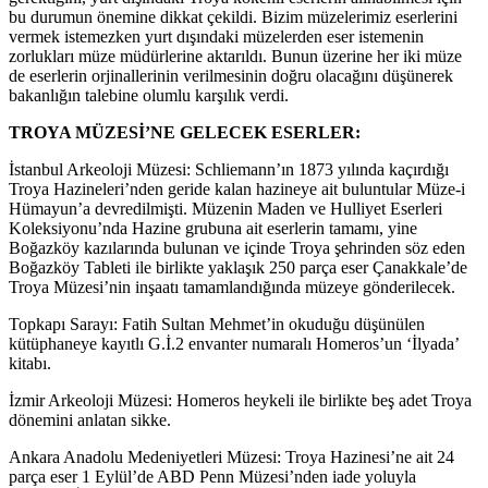
bu durumun önemine dikkat çekildi. Bizim müzelerimiz eserlerini
vermek istemezken yurt dışındaki müzelerden eser istemenin
zorlukları müze müdürlerine aktarıldı. Bunun üzerine her iki müze
de eserlerin orjinallerinin verilmesinin doğru olacağını düşünerek
bakanlığın talebine olumlu karşılık verdi.
TROYA MÜZESİ’NE GELECEK ESERLER:
İstanbul Arkeoloji Müzesi: Schliemann’ın 1873 yılında kaçırdığı
Troya Hazineleri’nden geride kalan hazineye ait buluntular Müze-i
Hümayun’a devredilmişti. Müzenin Maden ve Hulliyet Eserleri
Koleksiyonu’nda Hazine grubuna ait eserlerin tamamı, yine
Boğazköy kazılarında bulunan ve içinde Troya şehrinden söz eden
Boğazköy Tableti ile birlikte yaklaşık 250 parça eser Çanakkale’de
Troya Müzesi’nin inşaatı tamamlandığında müzeye gönderilecek.
Topkapı Sarayı: Fatih Sultan Mehmet’in okuduğu düşünülen
kütüphaneye kayıtlı G.İ.2 envanter numaralı Homeros’un ‘İlyada’
kitabı.
İzmir Arkeoloji Müzesi: Homeros heykeli ile birlikte beş adet Troya
dönemini anlatan sikke.
Ankara Anadolu Medeniyetleri Müzesi: Troya Hazinesi’ne ait 24
parça eser 1 Eylül’de ABD Penn Müzesi’nden iade yoluyla