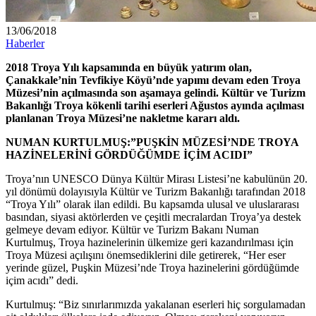
13/06/2018
Haberler
2018 Troya Yılı kapsamında en büyük yatırım olan,
Çanakkale’nin Tevfikiye Köyü’nde yapımı devam eden Troya
Müzesi’nin açılmasında son aşamaya gelindi. Kültür ve Turizm
Bakanlığı Troya kökenli tarihi eserleri Ağustos ayında açılması
planlanan Troya Müzesi’ne nakletme kararı aldı.
NUMAN KURTULMUŞ:”PUŞKİN MÜZESİ’NDE TROYA
HAZİNELERİNİ GÖRDÜĞÜMDE İÇİM ACIDI”
Troya’nın UNESCO Dünya Kültür Mirası Listesi’ne kabulünün 20.
yıl dönümü dolayısıyla Kültür ve Turizm Bakanlığı tarafından 2018
“Troya Yılı” olarak ilan edildi. Bu kapsamda ulusal ve uluslararası
basından, siyasi aktörlerden ve çeşitli mecralardan Troya’ya destek
gelmeye devam ediyor. Kültür ve Turizm Bakanı Numan
Kurtulmuş, Troya hazinelerinin ülkemize geri kazandırılması için
Troya Müzesi açılışını önemsediklerini dile getirerek, “Her eser
yerinde güzel, Puşkin Müzesi’nde Troya hazinelerini gördüğümde
içim acıdı” dedi.
Kurtulmuş: “Biz sınırlarımızda yakalanan eserleri hiç sorgulamadan