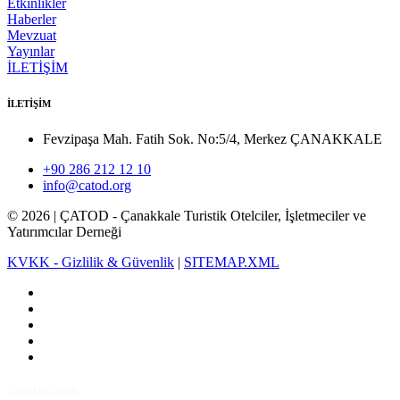
Etkinlikler
Haberler
Mevzuat
Yayınlar
İLETİŞİM
İLETİŞİM
Fevzipaşa Mah. Fatih Sok. No:5/4, Merkez ÇANAKKALE
+90 286 212 12 10
info@catod.org
©
2026
| ÇATOD - Çanakkale Turistik Otelciler, İşletmeciler ve
Yatırımcılar Derneği
KVKK - Gizlilik & Güvenlik
|
SITEMAP.XML
Çanakkale İçinde