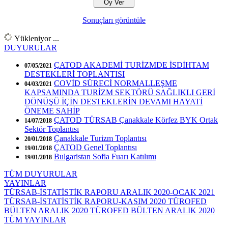
Sonuçları görüntüle
Yükleniyor ...
DUYURULAR
ÇATOD AKADEMİ TURİZMDE İSDİHTAM
07/05/2021
DESTEKLERİ TOPLANTISI
COVİD SÜRECİ NORMALLEŞME
04/03/2021
KAPSAMINDA TURİZM SEKTÖRÜ SAĞLIKLI GERİ
DÖNÜŞÜ İÇİN DESTEKLERİN DEVAMI HAYATİ
ÖNEME SAHİP
ÇATOD TÜRSAB Çanakkale Körfez BYK Ortak
14/07/2018
Sektör Toplantısı
Çanakkale Turizm Toplantısı
20/01/2018
ÇATOD Genel Toplantısı
19/01/2018
Bulgaristan Sofia Fuarı Katılımı
19/01/2018
TÜM DUYURULAR
YAYINLAR
TÜRSAB-İSTATİSTİK RAPORU ARALIK 2020-OCAK 2021
TÜRSAB-İSTATİSTİK RAPORU-KASIM 2020
TÜROFED
BÜLTEN ARALIK 2020
TÜROFED BÜLTEN ARALIK 2020
TÜM YAYINLAR