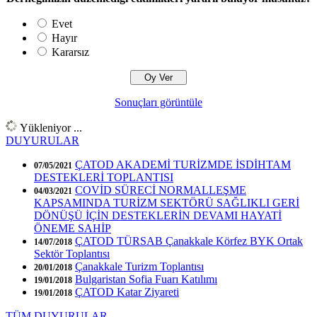
Evet
Hayır
Kararsız
Sonuçları görüntüle
Yükleniyor ...
DUYURULAR
ÇATOD AKADEMİ TURİZMDE İSDİHTAM
07/05/2021
DESTEKLERİ TOPLANTISI
COVİD SÜRECİ NORMALLEŞME
04/03/2021
KAPSAMINDA TURİZM SEKTÖRÜ SAĞLIKLI GERİ
DÖNÜŞÜ İÇİN DESTEKLERİN DEVAMI HAYATİ
ÖNEME SAHİP
ÇATOD TÜRSAB Çanakkale Körfez BYK Ortak
14/07/2018
Sektör Toplantısı
Çanakkale Turizm Toplantısı
20/01/2018
Bulgaristan Sofia Fuarı Katılımı
19/01/2018
ÇATOD Katar Ziyareti
19/01/2018
TÜM DUYURULAR