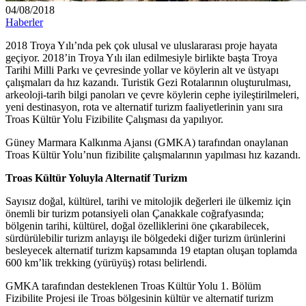
04/08/2018
Haberler
2018 Troya Yılı’nda pek çok ulusal ve uluslararası proje hayata
geçiyor. 2018’in Troya Yılı ilan edilmesiyle birlikte başta Troya
Tarihi Milli Parkı ve çevresinde yollar ve köylerin alt ve üstyapı
çalışmaları da hız kazandı. Turistik Gezi Rotalarının oluşturulması,
arkeoloji-tarih bilgi panoları ve çevre köylerin cephe iyileştirilmeleri,
yeni destinasyon, rota ve alternatif turizm faaliyetlerinin yanı sıra
Troas Kültür Yolu Fizibilite Çalışması da yapılıyor.
Güney Marmara Kalkınma Ajansı (GMKA) tarafından onaylanan
Troas Kültür Yolu’nun fizibilite çalışmalarının yapılması hız kazandı.
Troas Kültür Yoluyla Alternatif Turizm
Sayısız doğal, kültürel, tarihi ve mitolojik değerleri ile ülkemiz için
önemli bir turizm potansiyeli olan Çanakkale coğrafyasında;
bölgenin tarihi, kültürel, doğal özelliklerini öne çıkarabilecek,
sürdürülebilir turizm anlayışı ile bölgedeki diğer turizm ürünlerini
besleyecek alternatif turizm kapsamında 19 etaptan oluşan toplamda
600 km’lik trekking (yürüyüş) rotası belirlendi.
GMKA tarafından desteklenen Troas Kültür Yolu 1. Bölüm
Fizibilite Projesi ile Troas bölgesinin kültür ve alternatif turizm