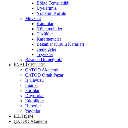
Bölge Temsilciliği
Üyelerimiz
Yönetim Kurulu
Mevzuat
Kanunlar
Yönetmelikler
Tüzükler
Kararnameler
Bakanlar Kurulu Kararları
Genelgeler
Teşvikler
Basında Derneğimiz
FAALİYETLER
ÇATOD Akademi
ÇATOD Ortak Pazar
İş Havuzu
Fuarlar
Formlar
Duyurular
Etkinlikler
Haberler
Yayınlar
İLETİŞİM
ÇATOD Akademi