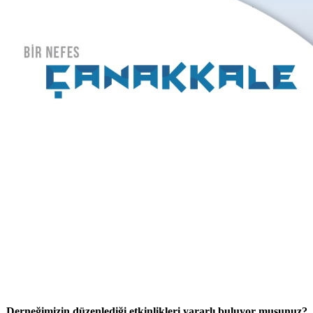
Derneğimizin düzenlediği etkinlikleri yararlı buluyor musunuz?