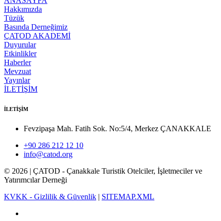
ANASAYFA
Hakkımızda
Tüzük
Basında Derneğimiz
ÇATOD AKADEMİ
Duyurular
Etkinlikler
Haberler
Mevzuat
Yayınlar
İLETİŞİM
İLETİŞİM
Fevzipaşa Mah. Fatih Sok. No:5/4, Merkez ÇANAKKALE
+90 286 212 12 10
info@catod.org
©
2026
| ÇATOD - Çanakkale Turistik Otelciler, İşletmeciler ve
Yatırımcılar Derneği
KVKK - Gizlilik & Güvenlik
|
SITEMAP.XML