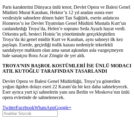
Paris karakterini Dünyaca ünlü tenor, Devlet Opera ve Balesi Genel
Müdürü Murat Karahan, Hektor’u 12 yıl aradan sonra eser
vesilesiyle sahnelere dönen balet Tan Sağtürk, eserin anlatıcısı
Homeros’u ise Devlet Tiyatroları Genel Müdürü Mustafa Kurt’un
canlandırdığı Troya’da, Helen’e soprano Seda Ayazlı hayat verdi.
Orkestra şefi, besteci Hoinic’in yönetiminde gerçekleştirilen
Troya’da iki genel müdür Kurt ve Karahan, aynı sahneyi ilk kez
paylaştı. Eserde, geçirdiği trafik kazası nedeniyle tekerlekli
sandalyeye mahkum olan ama sanat aşkından asla vazgeçmeyen
bale sanatçısı Bora Acar Zöngür de yer aldı.
TROYA’NIN BAŞROL KOSTÜMLERİ İSE ÜNLÜ MODACI
ATIL KUTOĞLU TARAFINDAN TASARLANDI
Devlet Opera ve Balesi Genel Müdürlüğü, Troya’ya gösterilen
yoğun ilgiden dolayı eseri 22 Kasım’da bir kez daha sahneleyecek.
Eser ayrıca yurt içi sahnelerin yanı sıra Berlin ve Moskova’nın ünlü
opera evlerinde de sahnelenecek.
Twitter
Facebook
WhatsApp
Google+