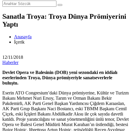
Sanatla Troya: Troya Dünya Prömiyerini
Yaptı
Anasayfa
İçerik
12/11/2018
Haberler
Devlet Opera ve Balesinin (DOB) yeni sezondaki en iddialı
eserlerinden Troya, Dünya prömiyeriyle sanatseverlerle
buluştu.
Eserin ATO Congresium’daki Dünya prömiyerine, Kültür ve Turizm
Bakanı Mehmet Nuri Ersoy, Tarım ve Orman Bakanı Bekir
Pakdemirli, AK Parti Genel Başkan Yardımcısı Çiğdem Karaaslan,
AK Parti Grup Başkanı Naci Bostancı, eski TBMM Başkanı Cemil
Çiçek, eski İçişleri Bakanı Abdülkadir Aksu ile çok sayıda davetli
katıldı. Proje yaratıcılığını ve sanat yönetmenliğini ünlü tenor, Devlet
Opera ve Balesi Genel Müdürü Murat Karahan’ın üstlendiği, bestesi
Bujor Hoinic, librettosu Artun Hoinic, rejisörlüğü Recep Ayyılmaz