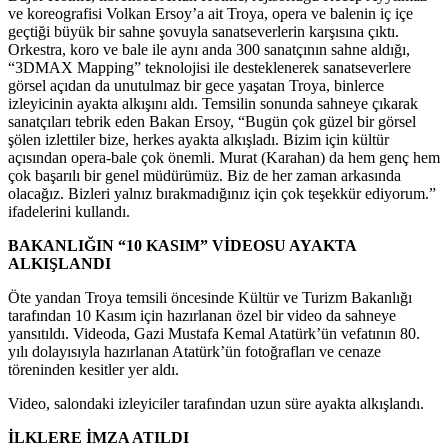
ve koreografisi Volkan Ersoy’a ait Troya, opera ve balenin iç içe
geçtiği büyük bir sahne şovuyla sanatseverlerin karşısına çıktı.
Orkestra, koro ve bale ile aynı anda 300 sanatçının sahne aldığı,
“3DMAX Mapping” teknolojisi ile desteklenerek sanatseverlere
görsel açıdan da unutulmaz bir gece yaşatan Troya, binlerce
izleyicinin ayakta alkışını aldı. Temsilin sonunda sahneye çıkarak
sanatçıları tebrik eden Bakan Ersoy, “Bugün çok güzel bir görsel
şölen izlettiler bize, herkes ayakta alkışladı. Bizim için kültür
açısından opera-bale çok önemli. Murat (Karahan) da hem genç hem
çok başarılı bir genel müdürümüz. Biz de her zaman arkasında
olacağız. Bizleri yalnız bırakmadığınız için çok teşekkür ediyorum.”
ifadelerini kullandı.
BAKANLIĞIN “10 KASIM” VİDEOSU AYAKTA
ALKIŞLANDI
Öte yandan Troya temsili öncesinde Kültür ve Turizm Bakanlığı
tarafından 10 Kasım için hazırlanan özel bir video da sahneye
yansıtıldı. Videoda, Gazi Mustafa Kemal Atatürk’ün vefatının 80.
yılı dolayısıyla hazırlanan Atatürk’ün fotoğrafları ve cenaze
töreninden kesitler yer aldı.
Video, salondaki izleyiciler tarafından uzun süre ayakta alkışlandı.
İLKLERE İMZA ATILDI