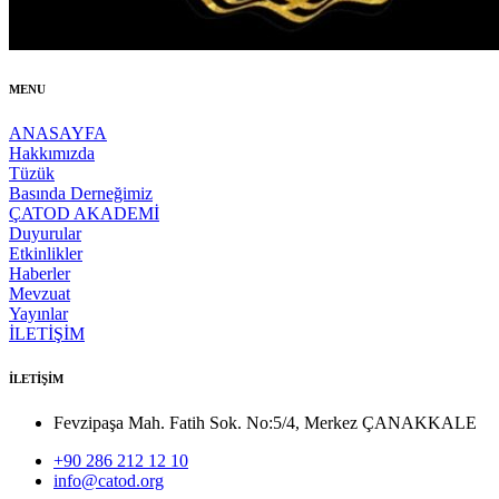
MENU
ANASAYFA
Hakkımızda
Tüzük
Basında Derneğimiz
ÇATOD AKADEMİ
Duyurular
Etkinlikler
Haberler
Mevzuat
Yayınlar
İLETİŞİM
İLETİŞİM
Fevzipaşa Mah. Fatih Sok. No:5/4, Merkez ÇANAKKALE
+90 286 212 12 10
info@catod.org