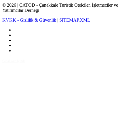
©
2026
| ÇATOD - Çanakkale Turistik Otelciler, İşletmeciler ve
Yatırımcılar Derneği
KVKK - Gizlilik & Güvenlik
|
SITEMAP.XML
Çanakkale İçinde