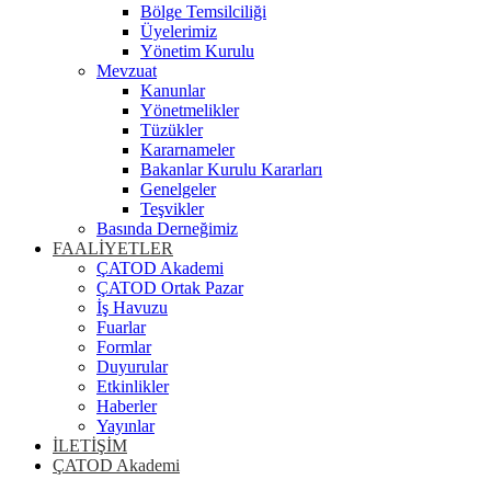
Bölge Temsilciliği
Üyelerimiz
Yönetim Kurulu
Mevzuat
Kanunlar
Yönetmelikler
Tüzükler
Kararnameler
Bakanlar Kurulu Kararları
Genelgeler
Teşvikler
Basında Derneğimiz
FAALİYETLER
ÇATOD Akademi
ÇATOD Ortak Pazar
İş Havuzu
Fuarlar
Formlar
Duyurular
Etkinlikler
Haberler
Yayınlar
İLETİŞİM
ÇATOD Akademi