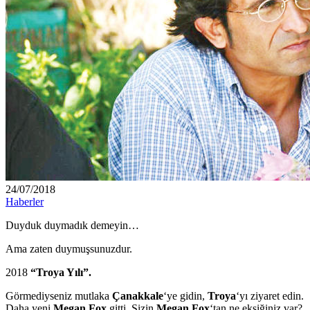
24/07/2018
Haberler
Duyduk duymadık demeyin…
Ama zaten duymuşsunuzdur.
2018
“Troya Yılı”.
Görmediyseniz mutlaka
Çanakkale
‘ye gidin,
Troya
‘yı ziyaret edin.
Daha yeni
Megan Fox
gitti. Sizin
Megan Fox
‘tan ne eksiğiniz var?