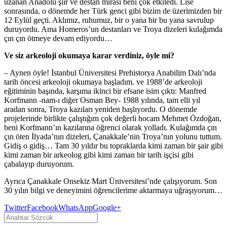
uzanan Anadolu şiir ve destan mirası beni çok etkiledi. Lise
sonrasında, o dönemde her Türk genci gibi bizim de üzerimizden bir
12 Eylül geçti. Aklımız, ruhumuz, bir o yana bir bu yana savrulup
duruyordu. Ama Homeros’un destanları ve Troya dizeleri kulağımda
çın çın ötmeye devam ediyordu…
Ve siz arkeoloji okumaya karar verdiniz, öyle mi?
– Aynen öyle! İstanbul Üniversitesi Prehistorya Anabilim Dalı’nda
tarih öncesi arkeoloji okumaya başladım. ve 1988’de arkeoloji
eğitiminin başında, karşıma ikinci bir efsane isim çıktı: Manfred
Korfmann -nam-ı diğer Osman Bey- 1988 yılında, tam elli yıl
aradan sonra, Troya kazıları yeniden başlıyordu. O dönemde
projelerinde birlikte çalıştığım çok değerli hocam Mehmet Özdoğan,
beni Korfmann’ın kazılarına öğrenci olarak yolladı. Kulağımda çın
çın öten İlyada’nın dizeleri, Çanakkale’nin Troya’nın yolunu tuttum.
Gidiş o gidiş… Tam 30 yıldır bu topraklarda kimi zaman bir şair gibi
kimi zaman bir arkeolog gibi kimi zaman bir tarih işçisi gibi
çabalayıp duruyorum.
Ayrıca Çanakkale Onsekiz Mart Üniversitesi’nde çalışıyorum. Son
30 yılın bilgi ve deneyimini öğrencilerime aktarmaya uğraşıyorum…
Twitter
Facebook
WhatsApp
Google+