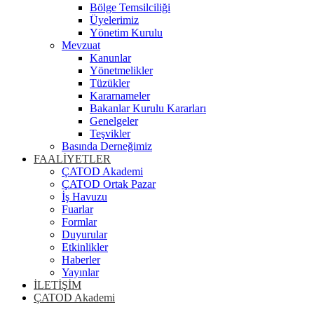
Bölge Temsilciliği
Üyelerimiz
Yönetim Kurulu
Mevzuat
Kanunlar
Yönetmelikler
Tüzükler
Kararnameler
Bakanlar Kurulu Kararları
Genelgeler
Teşvikler
Basında Derneğimiz
FAALİYETLER
ÇATOD Akademi
ÇATOD Ortak Pazar
İş Havuzu
Fuarlar
Formlar
Duyurular
Etkinlikler
Haberler
Yayınlar
İLETİŞİM
ÇATOD Akademi