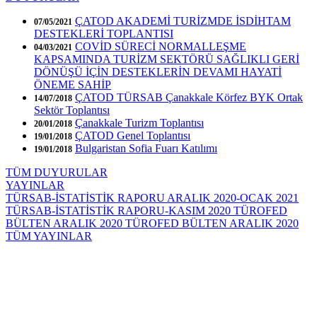
ÇATOD AKADEMİ TURİZMDE İSDİHTAM
07/05/2021
DESTEKLERİ TOPLANTISI
COVİD SÜRECİ NORMALLEŞME
04/03/2021
KAPSAMINDA TURİZM SEKTÖRÜ SAĞLIKLI GERİ
DÖNÜŞÜ İÇİN DESTEKLERİN DEVAMI HAYATİ
ÖNEME SAHİP
ÇATOD TÜRSAB Çanakkale Körfez BYK Ortak
14/07/2018
Sektör Toplantısı
Çanakkale Turizm Toplantısı
20/01/2018
ÇATOD Genel Toplantısı
19/01/2018
Bulgaristan Sofia Fuarı Katılımı
19/01/2018
TÜM DUYURULAR
YAYINLAR
TÜRSAB-İSTATİSTİK RAPORU ARALIK 2020-OCAK 2021
TÜRSAB-İSTATİSTİK RAPORU-KASIM 2020
TÜROFED
BÜLTEN ARALIK 2020
TÜROFED BÜLTEN ARALIK 2020
TÜM YAYINLAR