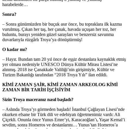
harabelerde…
Sonra?
– Sonra günümüzden bir buçuk asır önce, bu topraklara ilk kazma
vurulmuş. Çıkan her taş, her çanak, havada uçuşan her toz, her
buluntu, burayı yeniden güzel sarayları ve benzersiz savunma
duvarlarıyla rüzgârlı Troya’ya dönüştürmüş!
O kadar mı?
– Hayır. Bundan tam 20 yıl önce de eşşiz destanlara kaynaklık etmiş
yer olması nedeniyle UNESCO Dünya Kültür Mirası Listesi’ne
alınmış. 2018 ise Çanakkale Valiliği’nin girişimiyle, Kültür ve
Turizm Bakanlığı tarafından “2018 Troya Yılı” ilan edildi.
KİMİ ZAMAN ŞAİR, KİMİ ZAMAN ARKEOLOG KİMİ
ZAMAN BİR TARİH İŞÇİSİYİM
Sizin Troya maceranız nasıl başladı?
– Aslında Troya’yı görmeden başladı! İstanbul Çağlayan Lisesi’nde
okurken efsane bir Türk dili ve edebiyatı öğretmenimiz vardı: Ali
Çiçekli. Onunla önce Yunus Emre’yi, Karacaoğlan’ı, Yaşar Kemal’i
sevdim, sonra Homeros ve destanlarını… Yunus’tan Homeros’a