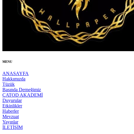
MENU
ANASAYFA
Hakkımızda
Tüzük
Basında Derneğimiz
ÇATOD AKADEMİ
Duyurular
Etkinlikler
Haberler
Mevzuat
Yayınlar
İLETİŞİM