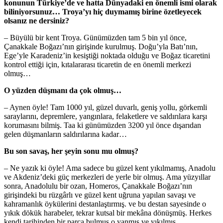
konunun Türkiye’de ve hatta Dünyadaki en önemli ismi olarak
biliniyorsunuz… Troya’yı hiç duymamış birine özetleyecek
olsanız ne dersiniz?
– Büyülü bir kent Troya. Günümüzden tam 5 bin yıl önce,
Çanakkale Boğazı’nın girişinde kurulmuş. Doğu’yla Batı’nın,
Ege’yle Karadeniz’in kesiştiği noktada olduğu ve Boğaz ticaretini
kontrol ettiği için, kıtalararası ticaretin de en önemli merkezi
olmuş…
O yüzden düşmanı da çok olmuş…
– Aynen öyle! Tam 1000 yıl, güzel duvarlı, geniş yollu, görkemli
saraylarını, depremlere, yangınlara, felaketlere ve saldırılara karşı
korumasını bilmiş. Taa ki günümüzden 3200 yıl önce dışarıdan
gelen düşmanların saldırılarına kadar…
Bu son savaş, her şeyin sonu mu olmuş?
– Ne yazık ki öyle! Ama sadece bu güzel kent yıkılmamış, Anadolu
ve Akdeniz’deki güç merkezleri de yerle bir olmuş. Ama yüzyıllar
sonra, Anadolulu bir ozan, Homeros, Çanakkale Boğazı’nın
girişindeki bu rüzgârlı ve güzel kent uğruna yapılan savaşı ve
kahramanlık öykülerini destanlaştırmış. ve bu destan sayesinde o
yıkık dökük harabeler, tekrar kutsal bir mekâna dönüşmüş. Herkes
kendi tarihinden bir parça bulmuş o yanmış ve yıkılmış