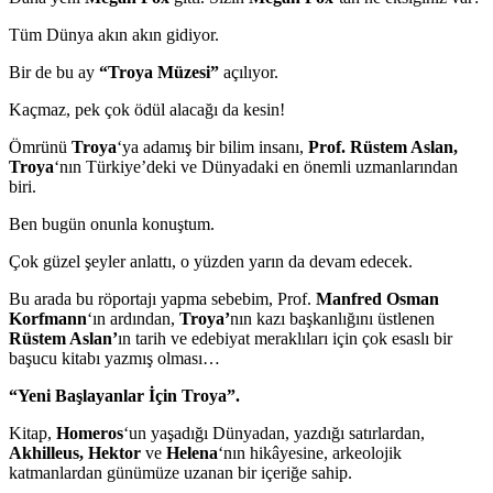
Tüm Dünya akın akın gidiyor.
Bir de bu ay
“Troya Müzesi”
açılıyor.
Kaçmaz, pek çok ödül alacağı da kesin!
Ömrünü
Troya
‘ya adamış bir bilim insanı,
Prof. Rüstem Aslan,
Troya
‘nın Türkiye’deki ve Dünyadaki en önemli uzmanlarından
biri.
Ben bugün onunla konuştum.
Çok güzel şeyler anlattı, o yüzden yarın da devam edecek.
Bu arada bu röportajı yapma sebebim, Prof.
Manfred Osman
Korfmann
‘ın ardından,
Troya’
nın kazı başkanlığını üstlenen
Rüstem Aslan’
ın tarih ve edebiyat meraklıları için çok esaslı bir
başucu kitabı yazmış olması…
“Yeni Başlayanlar İçin Troya”.
Kitap,
Homeros
‘un yaşadığı Dünyadan, yazdığı satırlardan,
Akhilleus, Hektor
ve
Helena
‘nın hikâyesine, arkeolojik
katmanlardan günümüze uzanan bir içeriğe sahip.