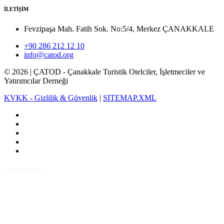
İLETİŞİM
Fevzipaşa Mah. Fatih Sok. No:5/4, Merkez ÇANAKKALE
+90 286 212 12 10
info@catod.org
©
2026
| ÇATOD - Çanakkale Turistik Otelciler, İşletmeciler ve
Yatırımcılar Derneği
KVKK - Gizlilik & Güvenlik
|
SITEMAP.XML
Çanakkale İçinde