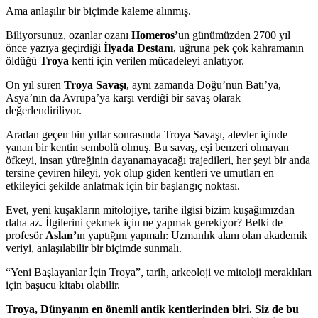
Ama anlaşılır bir biçimde kaleme alınmış.
Biliyorsunuz, ozanlar ozanı
Homeros’
un günümüzden 2700 yıl
önce yazıya geçirdiği
İ
lyada Destanı
, uğruna pek çok kahramanın
öldüğü
Troya
kenti için verilen mücadeleyi anlatıyor.
On yıl süren
Troya Savaşı
, aynı zamanda Doğu’nun Batı’ya,
Asya’nın da Avrupa’ya karşı verdiği bir savaş olarak
değerlendiriliyor.
Aradan geçen bin yıllar sonrasında Troya Savaşı, alevler içinde
yanan bir kentin sembolü olmuş. Bu savaş, eşi benzeri olmayan
öfkeyi, insan yüreğinin dayanamayacağı trajedileri, her şeyi bir anda
tersine çeviren hileyi, yok olup giden kentleri ve umutları en
etkileyici şekilde anlatmak için bir başlangıç noktası.
Evet, yeni kuşakların mitolojiye, tarihe ilgisi bizim kuşağımızdan
daha az. İlgilerini çekmek için ne yapmak gerekiyor? Belki de
profesör
Aslan’
ın yaptığını yapmalı: Uzmanlık alanı olan akademik
veriyi, anlaşılabilir bir biçimde sunmalı.
“Yeni Başlayanlar İçin Troya”, tarih, arkeoloji ve mitoloji meraklıları
için başucu kitabı olabilir.
Troya, Dünyanın en önemli antik kentlerinden biri. Siz de bu