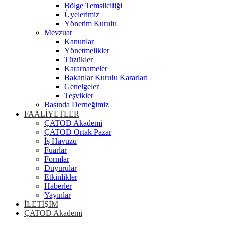
Bölge Temsilciliği
Üyelerimiz
Yönetim Kurulu
Mevzuat
Kanunlar
Yönetmelikler
Tüzükler
Kararnameler
Bakanlar Kurulu Kararları
Genelgeler
Teşvikler
Basında Derneğimiz
FAALİYETLER
ÇATOD Akademi
ÇATOD Ortak Pazar
İş Havuzu
Fuarlar
Formlar
Duyurular
Etkinlikler
Haberler
Yayınlar
İLETİŞİM
ÇATOD Akademi