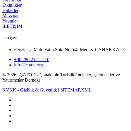
Etkinlikler
Haberler
Mevzuat
Yayınlar
İLETİŞİM
İLETİŞİM
Fevzipaşa Mah. Fatih Sok. No:5/4, Merkez ÇANAKKALE
+90 286 212 12 10
info@catod.org
©
2026
| ÇATOD - Çanakkale Turistik Otelciler, İşletmeciler ve
Yatırımcılar Derneği
KVKK - Gizlilik & Güvenlik
|
SITEMAP.XML