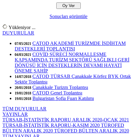
Sonuçları görüntüle
Yükleniyor ...
DUYURULAR
ÇATOD AKADEMİ TURİZMDE İSDİHTAM
07/05/2021
DESTEKLERİ TOPLANTISI
COVİD SÜRECİ NORMALLEŞME
04/03/2021
KAPSAMINDA TURİZM SEKTÖRÜ SAĞLIKLI GERİ
DÖNÜŞÜ İÇİN DESTEKLERİN DEVAMI HAYATİ
ÖNEME SAHİP
ÇATOD TÜRSAB Çanakkale Körfez BYK Ortak
14/07/2018
Sektör Toplantısı
Çanakkale Turizm Toplantısı
20/01/2018
ÇATOD Genel Toplantısı
19/01/2018
Bulgaristan Sofia Fuarı Katılımı
19/01/2018
TÜM DUYURULAR
YAYINLAR
TÜRSAB-İSTATİSTİK RAPORU ARALIK 2020-OCAK 2021
TÜRSAB-İSTATİSTİK RAPORU-KASIM 2020
TÜROFED
BÜLTEN ARALIK 2020
TÜROFED BÜLTEN ARALIK 2020
TÜM YAYINLAR