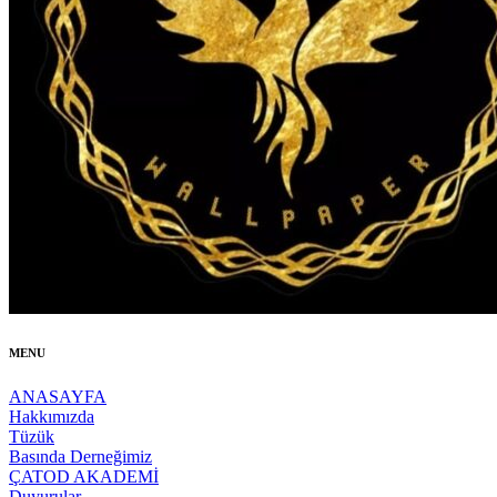
MENU
ANASAYFA
Hakkımızda
Tüzük
Basında Derneğimiz
ÇATOD AKADEMİ
Duyurular