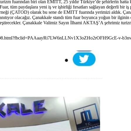
zm fuarından biri olan EMITT, 25 yıldır Türkiye’de şehirlerin hatta k
ar, tüm paydaşlara yeni iş ve işbirliği fırsatları sağlayan değerli bir i
 Derneği (ÇATOD) olarak bu sene de EMITT fuarında yerimizi aldık. Çana
a tanıtıyor olacağız. Çanakkale standı tüm fuar boyunca yoğun bir ilgini
tirecekler. Çanakkale Valimiz Sayın İlhami AKTAŞ’A şehrimiz turizmin
kuru-12108.html?fbclid=PAAaayRi7LW6nLLNv1X3oZHo2rOFH9GcE-v