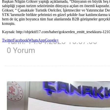
Başkan Nilgün Gökser yaptığı açıklamada, “Dünyanın en büyük beş turi
sahipliği yapan turizm sektörünün dünyaya açılan en önemli kapısıdır.Fu
Gökser, “ Çanakkale Turistik Otelciler, İşletmeciler ve Yatırımcılar
STK’larımızile birlikte şehrimizi en güzel şekilde fuar katılımcıların
hem de üç gün boyunca tüm fuar alanlarında B2B görüşmeler gerçekleş
konuştu.
Kaynak: http://objektif17.com/haber/gokserden_emitt_tesek
Twitter
Facebook
WhatsApp
Google+