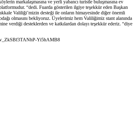
öylerin markalaşmasına ve yerli yabancı turistle buluşmasına ev
ş platformudur. “dedi. Fuarda gösterilen ilgiye teşekkür eden Başkan
kkale Valiliği’mizin desteği ile onların himayesinde diğer önemli
n odağı olmasını bekliyoruz. Üyelerimiz hem Valiliğimiz stant alanında
e verdiği desteklerden ve katkılardan dolayı teşekkür ederiz. “diye
-b3nw_ZkSBf3TANhP-Yi5hAMB8