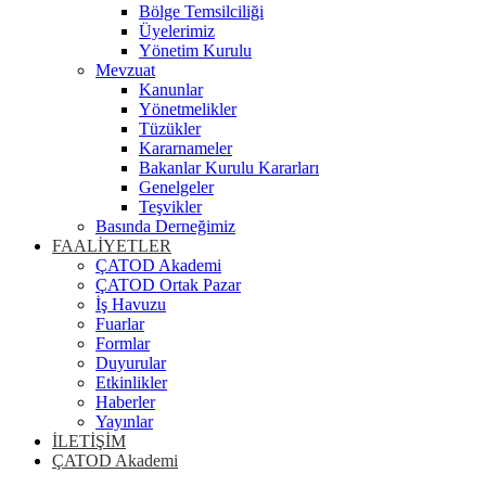
Bölge Temsilciliği
Üyelerimiz
Yönetim Kurulu
Mevzuat
Kanunlar
Yönetmelikler
Tüzükler
Kararnameler
Bakanlar Kurulu Kararları
Genelgeler
Teşvikler
Basında Derneğimiz
FAALİYETLER
ÇATOD Akademi
ÇATOD Ortak Pazar
İş Havuzu
Fuarlar
Formlar
Duyurular
Etkinlikler
Haberler
Yayınlar
İLETİŞİM
ÇATOD Akademi