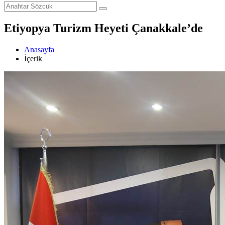
Etiyopya Turizm Heyeti Çanakkale’de
Anasayfa
İçerik