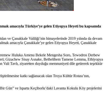
lanmak amacıyla Türkiye’ye gelen Etiyopya Heyeti bu kapsamda
ılan ve Çanakkale Valiliği’nin himayelerinde 2019 yılında da devam
gi almak amacıyla Çanakkale’ye gelen Etiyopya Heyeti, Çanakkale
u, Geremew Huluka Amenu Bekele Mengesha Soro, Tewodros Derbew
ileri; Gizachew Sisay Asnake, Bethelihem Tamene Lemma, Ethiyopya
n Vali Tavlı, ziyaretten duyduğu memnuniyeti dile getirerek teşekkür
liştirilmesine katkı sağlanacak olan Troya Kültür Rotası’nın,
 Bir Gün” ve Isparta Keçiborlu’daki Lavanta Kokulu Köy projelerini