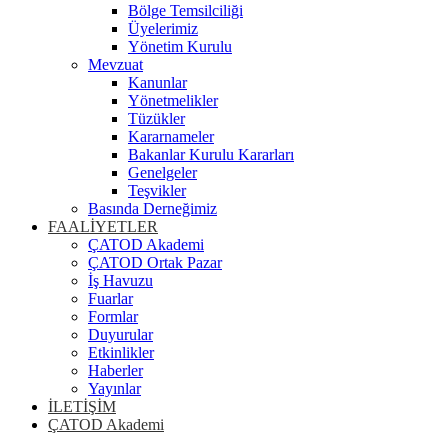
Bölge Temsilciliği
Üyelerimiz
Yönetim Kurulu
Mevzuat
Kanunlar
Yönetmelikler
Tüzükler
Kararnameler
Bakanlar Kurulu Kararları
Genelgeler
Teşvikler
Basında Derneğimiz
FAALİYETLER
ÇATOD Akademi
ÇATOD Ortak Pazar
İş Havuzu
Fuarlar
Formlar
Duyurular
Etkinlikler
Haberler
Yayınlar
İLETİŞİM
ÇATOD Akademi