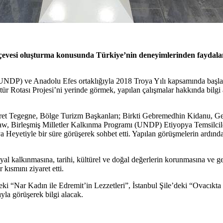
çerçevesi oluşturma konusunda Türkiye’nin deneyimlerinden fayda
UNDP) ve Anadolu Efes ortaklığıyla 2018 Troya Yılı kapsamında başlat
tür Rotası Projesi’ni yerinde görmek, yapılan çalışmalar hakkında bil
seret Tegegne, Bölge Turizm Başkanları; Birkti Gebremedhin Kidan
aw, Birleşmiş Milletler Kalkınma Programı (UNDP) Etiyopya Temsilc
eyetiyle bir süre görüşerek sohbet etti. Yapılan görüşmelerin ardında
al kalkınmasına, tarihi, kültürel ve doğal değerlerin korunmasına ve ge
kısmını ziyaret etti.
 “Nar Kadın ile Edremit’in Lezzetleri”, İstanbul Şile’deki “Ovacıkta
yla görüşerek bilgi alacak.