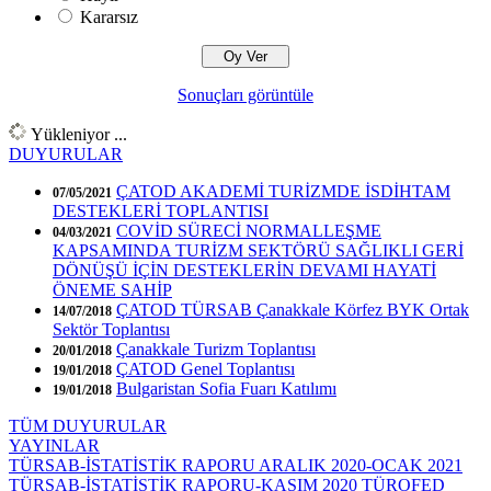
Kararsız
Sonuçları görüntüle
Yükleniyor ...
DUYURULAR
ÇATOD AKADEMİ TURİZMDE İSDİHTAM
07/05/2021
DESTEKLERİ TOPLANTISI
COVİD SÜRECİ NORMALLEŞME
04/03/2021
KAPSAMINDA TURİZM SEKTÖRÜ SAĞLIKLI GERİ
DÖNÜŞÜ İÇİN DESTEKLERİN DEVAMI HAYATİ
ÖNEME SAHİP
ÇATOD TÜRSAB Çanakkale Körfez BYK Ortak
14/07/2018
Sektör Toplantısı
Çanakkale Turizm Toplantısı
20/01/2018
ÇATOD Genel Toplantısı
19/01/2018
Bulgaristan Sofia Fuarı Katılımı
19/01/2018
TÜM DUYURULAR
YAYINLAR
TÜRSAB-İSTATİSTİK RAPORU ARALIK 2020-OCAK 2021
TÜRSAB-İSTATİSTİK RAPORU-KASIM 2020
TÜROFED