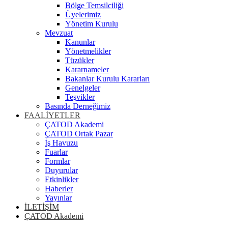
Bölge Temsilciliği
Üyelerimiz
Yönetim Kurulu
Mevzuat
Kanunlar
Yönetmelikler
Tüzükler
Kararnameler
Bakanlar Kurulu Kararları
Genelgeler
Teşvikler
Basında Derneğimiz
FAALİYETLER
ÇATOD Akademi
ÇATOD Ortak Pazar
İş Havuzu
Fuarlar
Formlar
Duyurular
Etkinlikler
Haberler
Yayınlar
İLETİŞİM
ÇATOD Akademi