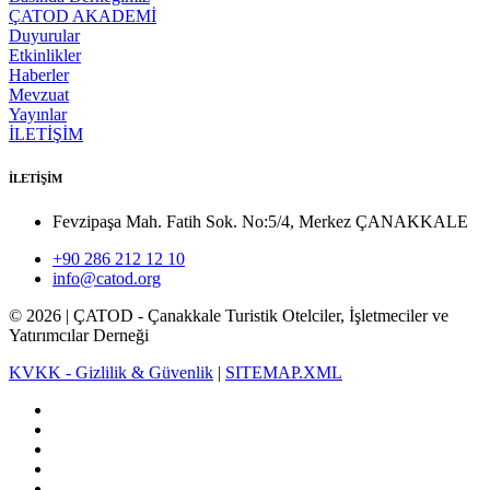
ÇATOD AKADEMİ
Duyurular
Etkinlikler
Haberler
Mevzuat
Yayınlar
İLETİŞİM
İLETİŞİM
Fevzipaşa Mah. Fatih Sok. No:5/4, Merkez ÇANAKKALE
+90 286 212 12 10
info@catod.org
©
2026
| ÇATOD - Çanakkale Turistik Otelciler, İşletmeciler ve
Yatırımcılar Derneği
KVKK - Gizlilik & Güvenlik
|
SITEMAP.XML