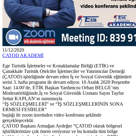
11/12/2020
ÇATOD AKADEMİ
Ege Turistik İşletmeler ve Konaklamalar Birliği (ETİK) ve
Çanakkale Turistik Otelciler İşletmeciler ve Yatırımcılar Derneği
(ÇATOD) işbirliğinde devam eden İş ve Sosyal Güvenlik eğitimleri
serisi 3. hafta programı ile devam ediyor. 10 Aralık 2020 Perşembe
Saat: 14.00’de, ETİK Başkan Yardımcısı Orhan BELGE’nin
Moderatörlüğünde,İş ve Sosyal Güvenlik Uzmanı Sayın Tayfur
Settar KAPLAN‘ın sunumuyla
“İŞ SÖZLEŞMELERİ” ve “İŞ SÖZLEŞMELERİNİN SONA
ERMESİ FESİHLER”
başlığı ile zoom üzerinden video konferans şeklinde
gerçekleşecektir.
ÇATOD Başkanı Armağan Aydeğer “ÇATOD olarak bölgesel
işbirliklerimize çok önem veriyoruz ve bu konuda tüm bölge