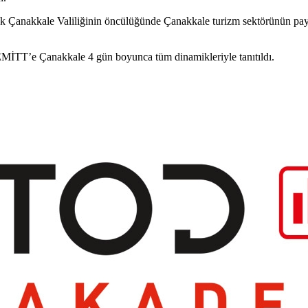
anakkale Valiliğinin öncülüğünde Çanakkale turizm sektörünün paydaş
 EMİTT’e Çanakkale 4 gün boyunca tüm dinamikleriyle tanıtıldı.