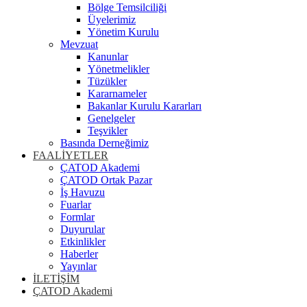
Bölge Temsilciliği
Üyelerimiz
Yönetim Kurulu
Mevzuat
Kanunlar
Yönetmelikler
Tüzükler
Kararnameler
Bakanlar Kurulu Kararları
Genelgeler
Teşvikler
Basında Derneğimiz
FAALİYETLER
ÇATOD Akademi
ÇATOD Ortak Pazar
İş Havuzu
Fuarlar
Formlar
Duyurular
Etkinlikler
Haberler
Yayınlar
İLETİŞİM
ÇATOD Akademi