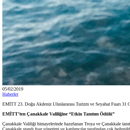
05/02/2019
Haberler
EMİTT 23. Doğu Akdeniz Uluslararası Turizm ve Seyahat Fuarı 31 Oca
EMİTT’ten Çanakkale Valiliğine “Etkin Tanıtım Ödülü”
Çanakkale Valiliği himayelerinde hazırlanan Troya ve Çanakkale tanıtı
Çanakkale standı fuar yönetimi ve katılımcılar tarafından çok beğenild