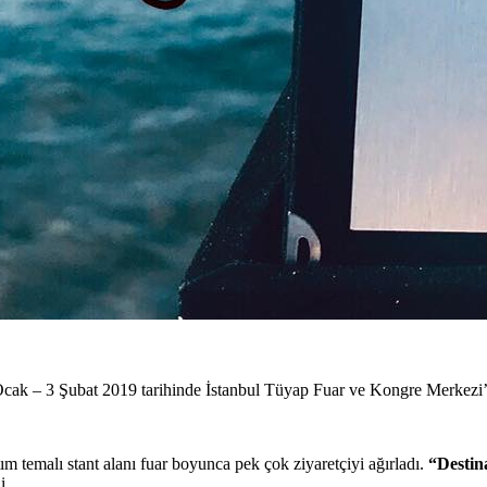
k – 3 Şubat 2019 tarihinde İstanbul Tüyap Fuar ve Kongre Merkezi’nd
m temalı stant alanı fuar boyunca pek çok ziyaretçiyi ağırladı.
“Destin
i.