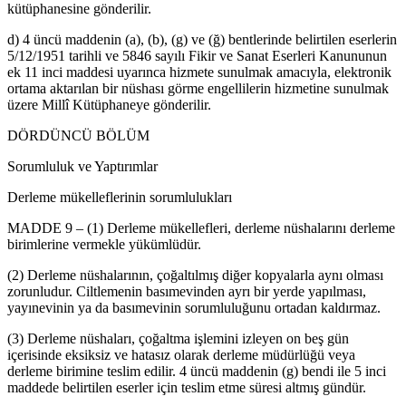
kütüphanesine gönderilir.
d) 4 üncü maddenin (a), (b), (g) ve (ğ) bentlerinde belirtilen eserlerin
5/12/1951 tarihli ve 5846 sayılı Fikir ve Sanat Eserleri Kanununun
ek 11 inci maddesi uyarınca hizmete sunulmak amacıyla, elektronik
ortama aktarılan bir nüshası görme engellilerin hizmetine sunulmak
üzere Millî Kütüphaneye gönderilir.
DÖRDÜNCÜ BÖLÜM
Sorumluluk ve Yaptırımlar
Derleme mükelleflerinin sorumlulukları
MADDE 9 – (1) Derleme mükellefleri, derleme nüshalarını derleme
birimlerine vermekle yükümlüdür.
(2) Derleme nüshalarının, çoğaltılmış diğer kopyalarla aynı olması
zorunludur. Ciltlemenin basımevinden ayrı bir yerde yapılması,
yayınevinin ya da basımevinin sorumluluğunu ortadan kaldırmaz.
(3) Derleme nüshaları, çoğaltma işlemini izleyen on beş gün
içerisinde eksiksiz ve hatasız olarak derleme müdürlüğü veya
derleme birimine teslim edilir. 4 üncü maddenin (g) bendi ile 5 inci
maddede belirtilen eserler için teslim etme süresi altmış gündür.