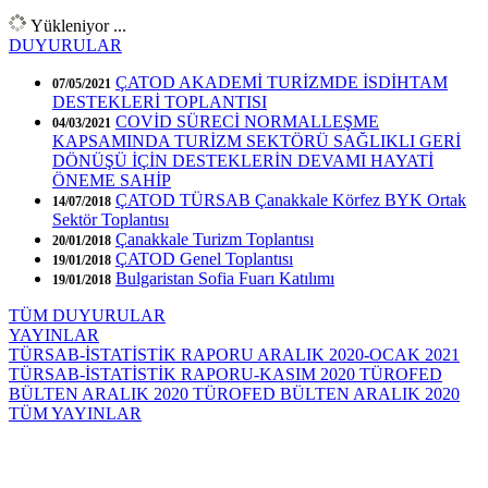
Yükleniyor ...
DUYURULAR
ÇATOD AKADEMİ TURİZMDE İSDİHTAM
07/05/2021
DESTEKLERİ TOPLANTISI
COVİD SÜRECİ NORMALLEŞME
04/03/2021
KAPSAMINDA TURİZM SEKTÖRÜ SAĞLIKLI GERİ
DÖNÜŞÜ İÇİN DESTEKLERİN DEVAMI HAYATİ
ÖNEME SAHİP
ÇATOD TÜRSAB Çanakkale Körfez BYK Ortak
14/07/2018
Sektör Toplantısı
Çanakkale Turizm Toplantısı
20/01/2018
ÇATOD Genel Toplantısı
19/01/2018
Bulgaristan Sofia Fuarı Katılımı
19/01/2018
TÜM DUYURULAR
YAYINLAR
TÜRSAB-İSTATİSTİK RAPORU ARALIK 2020-OCAK 2021
TÜRSAB-İSTATİSTİK RAPORU-KASIM 2020
TÜROFED
BÜLTEN ARALIK 2020
TÜROFED BÜLTEN ARALIK 2020
TÜM YAYINLAR