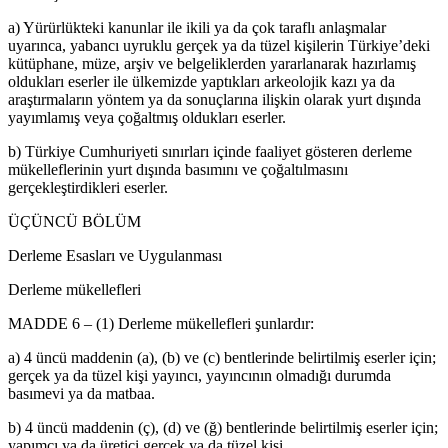
a) Yürürlükteki kanunlar ile ikili ya da çok taraflı anlaşmalar
uyarınca, yabancı uyruklu gerçek ya da tüzel kişilerin Türkiye’deki
kütüphane, müze, arşiv ve belgeliklerden yararlanarak hazırlamış
oldukları eserler ile ülkemizde yaptıkları arkeolojik kazı ya da
araştırmaların yöntem ya da sonuçlarına ilişkin olarak yurt dışında
yayımlamış veya çoğaltmış oldukları eserler.
b) Türkiye Cumhuriyeti sınırları içinde faaliyet gösteren derleme
mükelleflerinin yurt dışında basımını ve çoğaltılmasını
gerçekleştirdikleri eserler.
ÜÇÜNCÜ BÖLÜM
Derleme Esasları ve Uygulanması
Derleme mükellefleri
MADDE 6 – (1) Derleme mükellefleri şunlardır:
a) 4 üncü maddenin (a), (b) ve (c) bentlerinde belirtilmiş eserler için;
gerçek ya da tüzel kişi yayıncı, yayıncının olmadığı durumda
basımevi ya da matbaa.
b) 4 üncü maddenin (ç), (d) ve (ğ) bentlerinde belirtilmiş eserler için;
yapımcı ya da üretici gerçek ya da tüzel kişi.