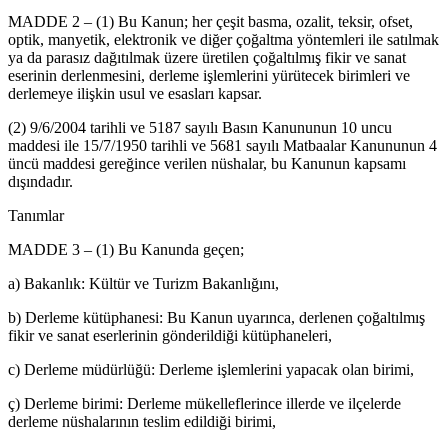
MADDE 2 – (1) Bu Kanun; her çeşit basma, ozalit, teksir, ofset,
optik, manyetik, elektronik ve diğer çoğaltma yöntemleri ile satılmak
ya da parasız dağıtılmak üzere üretilen çoğaltılmış fikir ve sanat
eserinin derlenmesini, derleme işlemlerini yürütecek birimleri ve
derlemeye ilişkin usul ve esasları kapsar.
(2) 9/6/2004 tarihli ve 5187 sayılı Basın Kanununun 10 uncu
maddesi ile 15/7/1950 tarihli ve 5681 sayılı Matbaalar Kanununun 4
üncü maddesi gereğince verilen nüshalar, bu Kanunun kapsamı
dışındadır.
Tanımlar
MADDE 3 – (1) Bu Kanunda geçen;
a) Bakanlık: Kültür ve Turizm Bakanlığını,
b) Derleme kütüphanesi: Bu Kanun uyarınca, derlenen çoğaltılmış
fikir ve sanat eserlerinin gönderildiği kütüphaneleri,
c) Derleme müdürlüğü: Derleme işlemlerini yapacak olan birimi,
ç) Derleme birimi: Derleme mükelleflerince illerde ve ilçelerde
derleme nüshalarının teslim edildiği birimi,