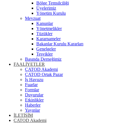
Bölge Temsilciliği
Üyelerimiz
Yönetim Kurulu
Mevzuat
Kanunlar
Yönetmelikler
Tüzükler
Kararnameler
Bakanlar Kurulu Kararları
Genelgeler
Teşvikler
Basında Derneğimiz
FAALİYETLER
ÇATOD Akademi
ÇATOD Ortak Pazar
İş Havuzu
Fuarlar
Formlar
Duyurular
Etkinlikler
Haberler
Yayınlar
İLETİŞİM
ÇATOD Akademi