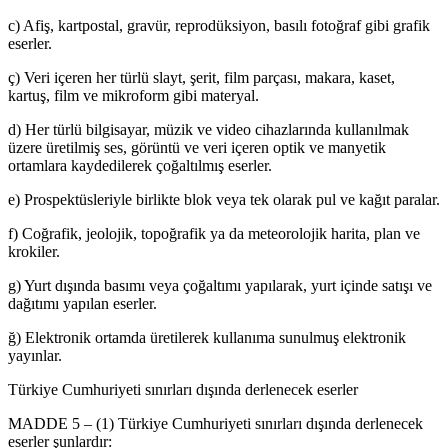
c) Afiş, kartpostal, gravür, reprodüksiyon, basılı fotoğraf gibi grafik
eserler.
ç) Veri içeren her türlü slayt, şerit, film parçası, makara, kaset,
kartuş, film ve mikroform gibi materyal.
d) Her türlü bilgisayar, müzik ve video cihazlarında kullanılmak
üzere üretilmiş ses, görüntü ve veri içeren optik ve manyetik
ortamlara kaydedilerek çoğaltılmış eserler.
e) Prospektüsleriyle birlikte blok veya tek olarak pul ve kağıt paralar.
f) Coğrafik, jeolojik, topoğrafik ya da meteorolojik harita, plan ve
krokiler.
g) Yurt dışında basımı veya çoğaltımı yapılarak, yurt içinde satışı ve
dağıtımı yapılan eserler.
ğ) Elektronik ortamda üretilerek kullanıma sunulmuş elektronik
yayınlar.
Türkiye Cumhuriyeti sınırları dışında derlenecek eserler
MADDE 5 – (1) Türkiye Cumhuriyeti sınırları dışında derlenecek
eserler şunlardır: