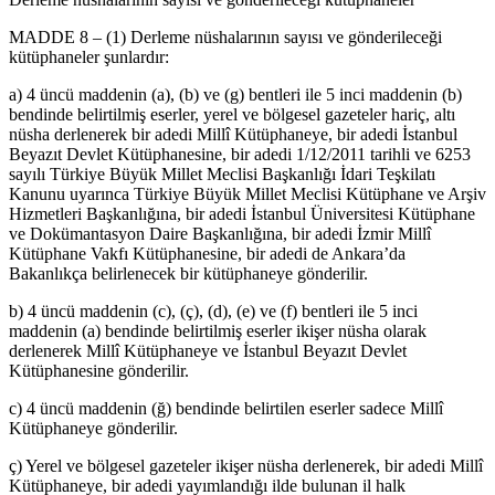
MADDE 8 – (1) Derleme nüshalarının sayısı ve gönderileceği
kütüphaneler şunlardır:
a) 4 üncü maddenin (a), (b) ve (g) bentleri ile 5 inci maddenin (b)
bendinde belirtilmiş eserler, yerel ve bölgesel gazeteler hariç, altı
nüsha derlenerek bir adedi Millî Kütüphaneye, bir adedi İstanbul
Beyazıt Devlet Kütüphanesine, bir adedi 1/12/2011 tarihli ve 6253
sayılı Türkiye Büyük Millet Meclisi Başkanlığı İdari Teşkilatı
Kanunu uyarınca Türkiye Büyük Millet Meclisi Kütüphane ve Arşiv
Hizmetleri Başkanlığına, bir adedi İstanbul Üniversitesi Kütüphane
ve Dokümantasyon Daire Başkanlığına, bir adedi İzmir Millî
Kütüphane Vakfı Kütüphanesine, bir adedi de Ankara’da
Bakanlıkça belirlenecek bir kütüphaneye gönderilir.
b) 4 üncü maddenin (c), (ç), (d), (e) ve (f) bentleri ile 5 inci
maddenin (a) bendinde belirtilmiş eserler ikişer nüsha olarak
derlenerek Millî Kütüphaneye ve İstanbul Beyazıt Devlet
Kütüphanesine gönderilir.
c) 4 üncü maddenin (ğ) bendinde belirtilen eserler sadece Millî
Kütüphaneye gönderilir.
ç) Yerel ve bölgesel gazeteler ikişer nüsha derlenerek, bir adedi Millî
Kütüphaneye, bir adedi yayımlandığı ilde bulunan il halk