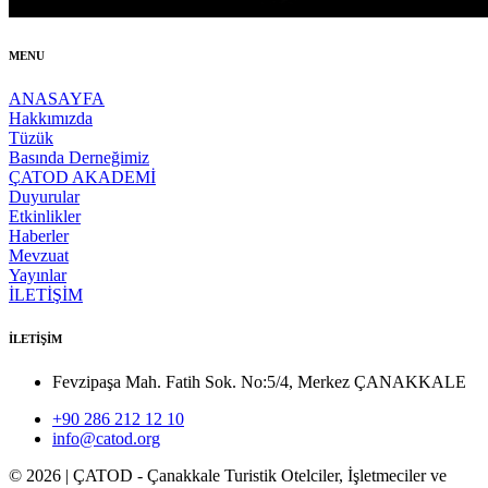
MENU
ANASAYFA
Hakkımızda
Tüzük
Basında Derneğimiz
ÇATOD AKADEMİ
Duyurular
Etkinlikler
Haberler
Mevzuat
Yayınlar
İLETİŞİM
İLETİŞİM
Fevzipaşa Mah. Fatih Sok. No:5/4, Merkez ÇANAKKALE
+90 286 212 12 10
info@catod.org
©
2026
| ÇATOD - Çanakkale Turistik Otelciler, İşletmeciler ve