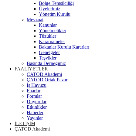
Bölge Temsilciliği
Üyelerimiz
Yönetim Kurulu
Mevzuat
Kanunlar
Yönetmelikler
Tüzükler
Kararnameler
Bakanlar Kurulu Kararları
Genelgeler
Teşvikler
Basında Derneğimiz
FAALİYETLER
ÇATOD Akademi
ÇATOD Ortak Pazar
İş Havuzu
Fuarlar
Formlar
Duyurular
Etkinlikler
Haberler
Yayınlar
İLETİŞİM
ÇATOD Akademi