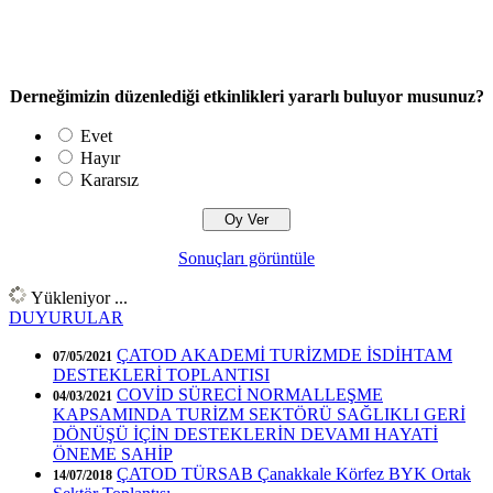
Derneğimizin düzenlediği etkinlikleri yararlı buluyor musunuz?
Evet
Hayır
Kararsız
Sonuçları görüntüle
Yükleniyor ...
DUYURULAR
ÇATOD AKADEMİ TURİZMDE İSDİHTAM
07/05/2021
DESTEKLERİ TOPLANTISI
COVİD SÜRECİ NORMALLEŞME
04/03/2021
KAPSAMINDA TURİZM SEKTÖRÜ SAĞLIKLI GERİ
DÖNÜŞÜ İÇİN DESTEKLERİN DEVAMI HAYATİ
ÖNEME SAHİP
ÇATOD TÜRSAB Çanakkale Körfez BYK Ortak
14/07/2018