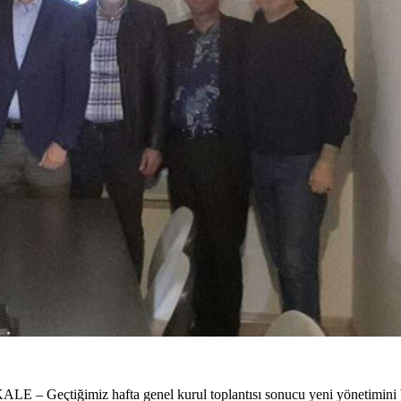
z hafta genel kurul toplantısı sonucu yeni yönetimini belirleye