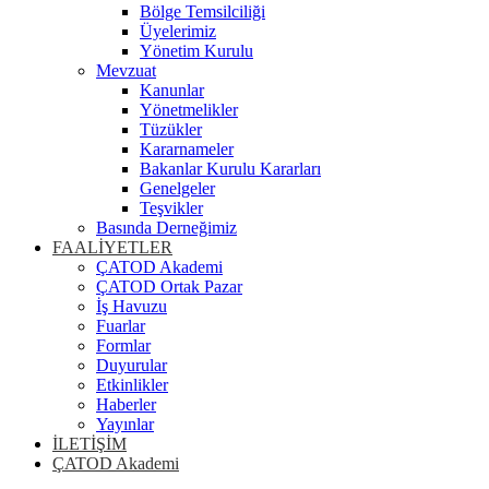
Bölge Temsilciliği
Üyelerimiz
Yönetim Kurulu
Mevzuat
Kanunlar
Yönetmelikler
Tüzükler
Kararnameler
Bakanlar Kurulu Kararları
Genelgeler
Teşvikler
Basında Derneğimiz
FAALİYETLER
ÇATOD Akademi
ÇATOD Ortak Pazar
İş Havuzu
Fuarlar
Formlar
Duyurular
Etkinlikler
Haberler
Yayınlar
İLETİŞİM
ÇATOD Akademi