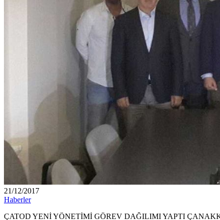
21/12/2017
Haberler
ÇATOD YENİ YÖNETİMİ GÖREV DAĞILIMI YAPTI ÇANAKKALE – Geçtiğimi