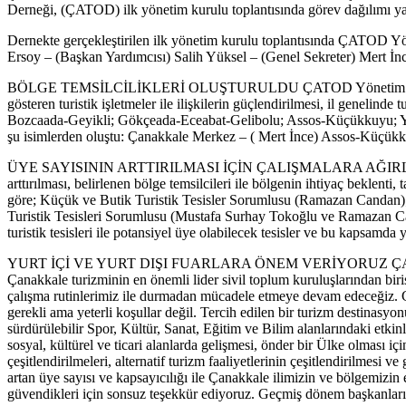
Derneği, (ÇATOD) ilk yönetim kurulu toplantısında görev dağılımı ya
Dernekte gerçekleştirilen ilk yönetim kurulu toplantısında ÇATOD Yö
Ersoy – (Başkan Yardımcısı) Salih Yüksel – (Genel Sekreter) Mert 
BÖLGE TEMSİLCİLİKLERİ OLUŞTURULDU ÇATOD Yönetim Kurulu ilk yap
gösteren turistik işletmeler ile ilişkilerin güçlendirilmesi, il genelind
Bozcaada-Geyikli; Gökçeada-Eceabat-Gelibolu; Assos-Küçükkuyu; Yenic
şu isimlerden oluştu: Çanakkale Merkez – ( Mert İnce) Assos-Küçük
ÜYE SAYISININ ARTTIRILMASI İÇİN ÇALIŞMALARA AĞIRLIK VERİLECE
arttırılması, belirlenen bölge temsilcileri ile bölgenin ihtiyaç beklent
göre; Küçük ve Butik Turistik Tesisler Sorumlusu (Ramazan Candan);
Turistik Tesisleri Sorumlusu (Mustafa Surhay Tokoğlu ve Ramazan C
turistik tesisleri ile potansiyel üye olabilecek tesisler ve bu kapsamda 
YURT İÇİ VE YURT DIŞI FUARLARA ÖNEM VERİYORUZ ÇATOD Başkan
Çanakkale turizminin en önemli lider sivil toplum kuruluşlarından b
çalışma rutinlerimiz ile durmadan mücadele etmeye devam edeceğiz. Gün
gerekli ama yeterli koşullar değil. Tercih edilen bir turizm destinasy
sürdürülebilir Spor, Kültür, Sanat, Eğitim ve Bilim alanlarındaki etki
sosyal, kültürel ve ticari alanlarda gelişmesi, önder bir Ülke olmas
çeşitlendirilmeleri, alternatif turizm faaliyetlerinin çeşitlendirilm
artan üye sayısı ve kapsayıcılığı ile Çanakkale ilimizin ve bölgemiz
güvendikleri için sonsuz teşekkür ediyoruz. Geçmiş dönem başkanlarım