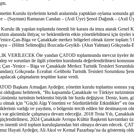
ptı.
netim Kurulu üyelerinin kendi aralarında yaptıkları oylama sonunda g
İnce – (Sayman) Ramazan Candan – (Asil Üye) Şenol Dağınık – (Asil Ü
ılan toplantıda önemli bir karara da imza atarak Genel Kurulda a
e turizm alanında ihtiyaç ve beklentilerin etkin yönetilebilmesi için üyeler
e-Çan-Biga ve Çanakkale merkez bölgeleri olmak üzere toplam 5 bölge 
kuyu – (Hilmi Selimoğlu) Bozcada-Geyikli- (Akın Yalman) Gökçeada-E
K Öte yandan ÇATOD toplantısında mevcut üyeler ile etkin ileti
i, talep ve sorunları ile ilgili yönetim kurulunda değerlendirilmesi konu
 Çan -Yenice – Biga ve Çanakkale Merkez Turistik Tesisleri Sorumlul
andan); Gökçeada- Eceabat -Gelibolu Turistik Tesisleri Sorumlusu Ş
yapılacak çalışmaların tespitine karar verdi.
ı Armağan Aydeğer, yönetim kurulu toplantısı sonrası yaptığ
irisi olduğunu belirterek, “Bu kapsamda Çanakkale ve Türkiye turizmin
ümüz turistinin beklentisi büyük bir hızda değişiyor. Deniz, kum, güne
onu olmak için ”Güçlü Algı Yönetimi ve Sürdürülebilir Etkinlikler” en ö
nliklerinin varlığı ve yayılımı, o bölgenin tercih edilen bir destinasyon
ı için var gücümüzle çalışmaya devam edeceğiz. 2018 Troia Yılı, Çanakka
esi ve güçlendirilmesi, 2024 Çanakkale Avrupa Kültür Başkenti kavramlar
in en önemli sivil toplum kuruluşlarından biri olmaya devam edecek. ÇA
ız Hayati Aydeğer, Ali Akol ve Kemal Pazarbaşı’na da göstermiş oldukl