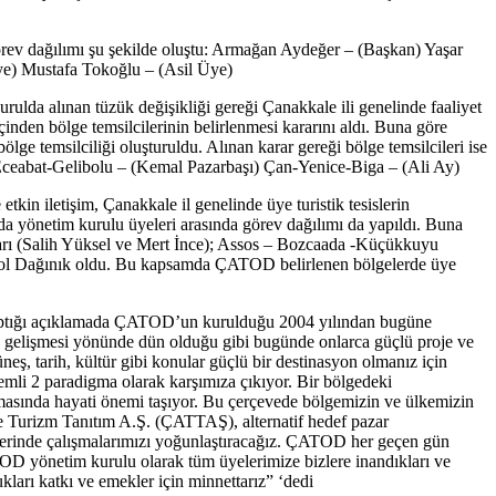
örev dağılımı şu şekilde oluştu: Armağan Aydeğer – (Başkan) Yaşar
ye) Mustafa Tokoğlu – (Asil Üye)
lınan tüzük değişikliği gereği Çanakkale ili genelinde faaliyet
 içinden bölge temsilcilerinin belirlenmesi kararını aldı. Buna göre
temsilciliği oluşturuldu. Alınan karar gereği bölge temsilcileri ise
ceabat-Gelibolu – (Kemal Pazarbaşı) Çan-Yenice-Biga – (Ali Ay)
şim, Çanakkale il genelinde üye turistik tesislerin
sunda yönetim kurulu üyeleri arasında görev dağılımı da yapıldı. Buna
arı (Salih Yüksel ve Mert İnce); Assos – Bozcaada -Küçükkuyu
enol Dağınık oldu. Bu kapsamda ÇATOD belirlenen bölgelerde üye
ı açıklamada ÇATOD’un kurulduğu 2004 yılından bugüne
in gelişmesi yönünde dün olduğu gibi bugünde onlarca güçlü proje ve
ş, tarih, kültür gibi konular güçlü bir destinasyon olmanız için
nemli 2 paradigma olarak karşımıza çıkıyor. Bir bölgedeki
 olmasında hayati önemi taşıyor. Bu çerçevede bölgemizin ve ülkemizin
le Turizm Tanıtım A.Ş. (ÇATTAŞ), alternatif hedef pazar
ı üzerinde çalışmalarımızı yoğunlaştıracağız. ÇATOD her geçen gün
TOD yönetim kurulu olarak tüm üyelerimize bizlere inandıkları ve
arı katkı ve emekler için minnettarız” ‘dedi