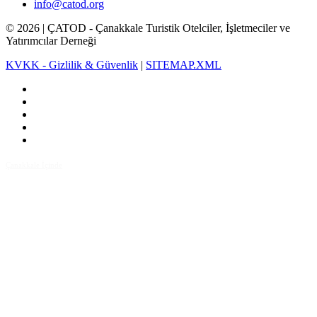
info@catod.org
©
2026
| ÇATOD - Çanakkale Turistik Otelciler, İşletmeciler ve
Yatırımcılar Derneği
KVKK - Gizlilik & Güvenlik
|
SITEMAP.XML
Çanakkale İçinde