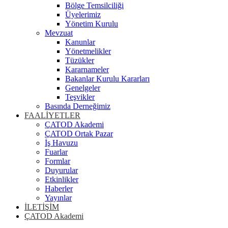
Bölge Temsilciliği
Üyelerimiz
Yönetim Kurulu
Mevzuat
Kanunlar
Yönetmelikler
Tüzükler
Kararnameler
Bakanlar Kurulu Kararları
Genelgeler
Teşvikler
Basında Derneğimiz
FAALİYETLER
ÇATOD Akademi
ÇATOD Ortak Pazar
İş Havuzu
Fuarlar
Formlar
Duyurular
Etkinlikler
Haberler
Yayınlar
İLETİŞİM
ÇATOD Akademi