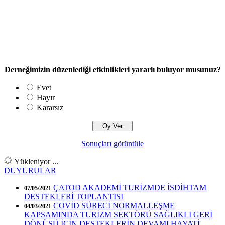
Derneğimizin düzenlediği etkinlikleri yararlı buluyor musunuz?
Evet
Hayır
Kararsız
Sonuçları görüntüle
Yükleniyor ...
DUYURULAR
ÇATOD AKADEMİ TURİZMDE İSDİHTAM
07/05/2021
DESTEKLERİ TOPLANTISI
COVİD SÜRECİ NORMALLEŞME
04/03/2021
KAPSAMINDA TURİZM SEKTÖRÜ SAĞLIKLI GERİ
DÖNÜŞÜ İÇİN DESTEKLERİN DEVAMI HAYATİ