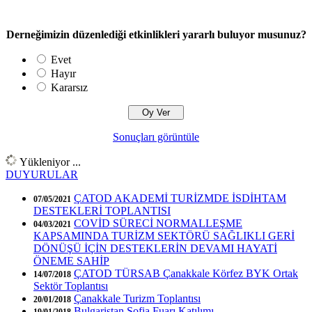
Derneğimizin düzenlediği etkinlikleri yararlı buluyor musunuz?
Evet
Hayır
Kararsız
Sonuçları görüntüle
Yükleniyor ...
DUYURULAR
ÇATOD AKADEMİ TURİZMDE İSDİHTAM
07/05/2021
DESTEKLERİ TOPLANTISI
COVİD SÜRECİ NORMALLEŞME
04/03/2021
KAPSAMINDA TURİZM SEKTÖRÜ SAĞLIKLI GERİ
DÖNÜŞÜ İÇİN DESTEKLERİN DEVAMI HAYATİ
ÖNEME SAHİP
ÇATOD TÜRSAB Çanakkale Körfez BYK Ortak
14/07/2018
Sektör Toplantısı
Çanakkale Turizm Toplantısı
20/01/2018
Bulgaristan Sofia Fuarı Katılımı
19/01/2018