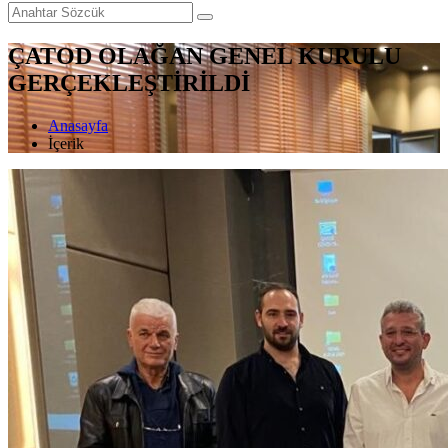
ÇATOD OLAĞAN GENEL KURULU
GERÇEKLEŞTİRİLDİ
Anasayfa
İçerik