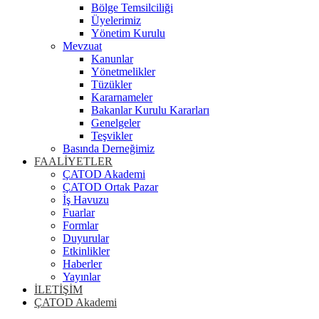
Bölge Temsilciliği
Üyelerimiz
Yönetim Kurulu
Mevzuat
Kanunlar
Yönetmelikler
Tüzükler
Kararnameler
Bakanlar Kurulu Kararları
Genelgeler
Teşvikler
Basında Derneğimiz
FAALİYETLER
ÇATOD Akademi
ÇATOD Ortak Pazar
İş Havuzu
Fuarlar
Formlar
Duyurular
Etkinlikler
Haberler
Yayınlar
İLETİŞİM
ÇATOD Akademi