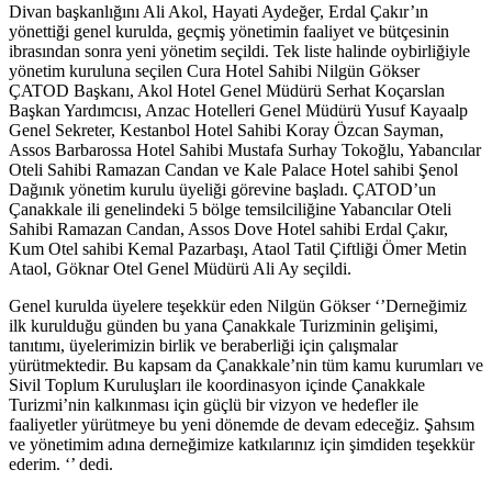
Divan başkanlığını Ali Akol, Hayati Aydeğer, Erdal Çakır’ın
yönettiği genel kurulda, geçmiş yönetimin faaliyet ve bütçesinin
ibrasından sonra yeni yönetim seçildi. Tek liste halinde oybirliğiyle
yönetim kuruluna seçilen Cura Hotel Sahibi Nilgün Gökser
ÇATOD Başkanı, Akol Hotel Genel Müdürü Serhat Koçarslan
Başkan Yardımcısı, Anzac Hotelleri Genel Müdürü Yusuf Kayaalp
Genel Sekreter, Kestanbol Hotel Sahibi Koray Özcan Sayman,
Assos Barbarossa Hotel Sahibi Mustafa Surhay Tokoğlu, Yabancılar
Oteli Sahibi Ramazan Candan ve Kale Palace Hotel sahibi Şenol
Dağınık yönetim kurulu üyeliği görevine başladı. ÇATOD’un
Çanakkale ili genelindeki 5 bölge temsilciliğine Yabancılar Oteli
Sahibi Ramazan Candan, Assos Dove Hotel sahibi Erdal Çakır,
Kum Otel sahibi Kemal Pazarbaşı, Ataol Tatil Çiftliği Ömer Metin
Ataol, Göknar Otel Genel Müdürü Ali Ay seçildi.
Genel kurulda üyelere teşekkür eden Nilgün Gökser ‘’Derneğimiz
ilk kurulduğu günden bu yana Çanakkale Turizminin gelişimi,
tanıtımı, üyelerimizin birlik ve beraberliği için çalışmalar
yürütmektedir. Bu kapsam da Çanakkale’nin tüm kamu kurumları ve
Sivil Toplum Kuruluşları ile koordinasyon içinde Çanakkale
Turizmi’nin kalkınması için güçlü bir vizyon ve hedefler ile
faaliyetler yürütmeye bu yeni dönemde de devam edeceğiz. Şahsım
ve yönetimim adına derneğimize katkılarınız için şimdiden teşekkür
ederim. ‘’ dedi.