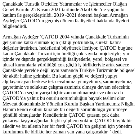
Çanakkale Turistik Otelciler, Yatırımcılar ve İşletmeciler Olağan
Genel Kurulu 25 Kasım 2021 tarihinde Akol Otel’de yoğun bir
katılım ile gerçekleştirildi. 2019 -2021 dönemi başkanı Armağan
Aydeğer ÇATOD’un geçmiş dönem faaliyetleri hakkında üyeleri
bilgilendirdi.
Armağan Aydeğer ‘ÇATOD 2004 yılında Çanakkale Turizminin
gelişimine katkı sunmak için çıktığı yolculukta, sürekli katma
değerler üretirken, hedeflerini büyüterek ilerliyor. ÇATOD bugüne
kadar Çanakkale Turizmi için ürettiği çok sayıda projeleriyle, yurt
içinde ve dışında gerçekleştirdiği faaliyetlerle, yerel, bölgesel ve
ulusal kurumlarla yürüttüğü çok güçlü iş birlikleriyle artık sadece
Çanakkale yerelde değil aynı zamanda Türkiye Turizminde bölgesel
bir aktör haline gelmiştir. Bu kadim güçlü ve değerli yapıyı
algılayamayan herkese tek cevabımız iyi niyetimiz, samimiyetimiz,
gayretimiz ve soluksuz çalışma azmimiz olmaya devam edecektir.
ÇATOD’da seçim yarışı hiçbir zaman olmamıştır ve olmaz da.
ÇATOD’da yalnız bu onurlu sorumluluğun bayrak teslimi olur.
Mevcut dönemimizde Yönetim Kurulu Başkan Yardımcımız Nilgün
Hanım kendi ekibini kurarak bu değerli sorumluluğu yürütmeye
gönüllü olmuşlardır. Kendilerinin ÇATOD çıtasını çok daha
yukarıya taşıyacağından hiçbir şüphem yoktur. ÇATOD büyük bir
ailedir ve bu ailenin her bir ferdi ÇATOD’un gelişimi için yönetim
kurulumuz ile birlikte her zaman yan yana çalışacaktır. ’ dedi.