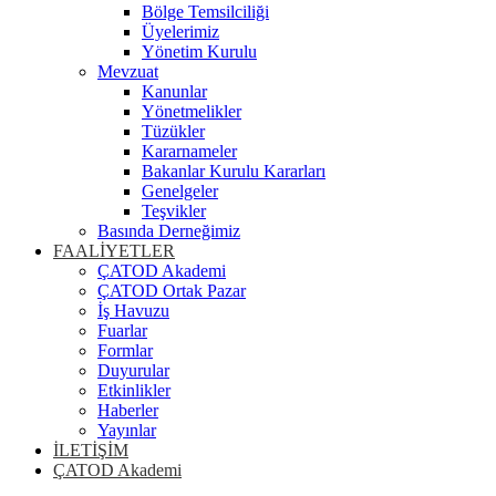
Bölge Temsilciliği
Üyelerimiz
Yönetim Kurulu
Mevzuat
Kanunlar
Yönetmelikler
Tüzükler
Kararnameler
Bakanlar Kurulu Kararları
Genelgeler
Teşvikler
Basında Derneğimiz
FAALİYETLER
ÇATOD Akademi
ÇATOD Ortak Pazar
İş Havuzu
Fuarlar
Formlar
Duyurular
Etkinlikler
Haberler
Yayınlar
İLETİŞİM
ÇATOD Akademi