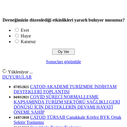
Derneğimizin düzenlediği etkinlikleri yararlı buluyor musunuz?
Evet
Hayır
Kararsız
Sonuçları görüntüle
Yükleniyor ...
DUYURULAR
ÇATOD AKADEMİ TURİZMDE İSDİHTAM
07/05/2021
DESTEKLERİ TOPLANTISI
COVİD SÜRECİ NORMALLEŞME
04/03/2021
KAPSAMINDA TURİZM SEKTÖRÜ SAĞLIKLI GERİ
DÖNÜŞÜ İÇİN DESTEKLERİN DEVAMI HAYATİ
ÖNEME SAHİP
ÇATOD TÜRSAB Çanakkale Körfez BYK Ortak
14/07/2018
Sektör Toplantısı