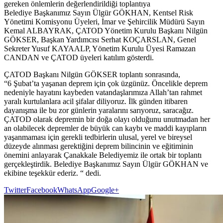
gereken önlemlerin değerlendirildiği toplantıya
Belediye Başkanımız Sayın Ülgür GÖKHAN, Kentsel Risk
Yönetimi Komisyonu Üyeleri, İmar ve Şehircilik Müdürü Sayın
Kemal ALBAYRAK, ÇATOD Yönetim Kurulu Başkanı Nilgün
GÖKSER, Başkan Yardımcısı Serhat KOÇARSLAN, Genel
Sekreter Yusuf KAYAALP, Yönetim Kurulu Üyesi Ramazan
CANDAN ve ÇATOD üyeleri katılım gösterdi.
ÇATOD Başkanı Nilgün GÖKSER toplantı sonrasında,
“6 Şubat’ta yaşanan deprem için çok üzgünüz. Öncelikle deprem
nedeniyle hayatını kaybeden vatandaşlarımıza Allah’tan rahmet
yaralı kurtulanlara acil şifalar diliyoruz. İlk günden itibaren
dayanışma ile bu zor günlerin yaralarını sarıyoruz, saracağız.
ÇATOD olarak depremin bir doğa olayı olduğunu unutmadan her
an olabilecek depremler de büyük can kaybı ve maddi kayıpların
yaşanmaması için gerekli tedbirlerin ulusal, yerel ve bireysel
düzeyde alınması gerektiğini deprem bilincinin ve eğitiminin
önemini anlayarak Çanakkale Belediyemiz ile ortak bir toplantı
gerçekleştirdik. Belediye Başkanımız Sayın Ülgür GÖKHAN ve
ekibine teşekkür ederiz. “ dedi.
Twitter
Facebook
WhatsApp
Google+