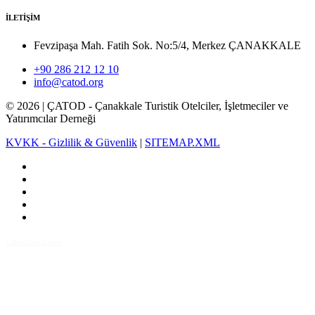
İLETİŞİM
Fevzipaşa Mah. Fatih Sok. No:5/4, Merkez ÇANAKKALE
+90 286 212 12 10
info@catod.org
©
2026
| ÇATOD - Çanakkale Turistik Otelciler, İşletmeciler ve
Yatırımcılar Derneği
KVKK - Gizlilik & Güvenlik
|
SITEMAP.XML
Çanakkale İçinde