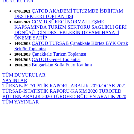
DUYURULAR
ÇATOD AKADEMİ TURİZMDE İSDİHTAM
07/05/2021
DESTEKLERİ TOPLANTISI
COVİD SÜRECİ NORMALLEŞME
04/03/2021
KAPSAMINDA TURİZM SEKTÖRÜ SAĞLIKLI GERİ
DÖNÜŞÜ İÇİN DESTEKLERİN DEVAMI HAYATİ
ÖNEME SAHİP
ÇATOD TÜRSAB Çanakkale Körfez BYK Ortak
14/07/2018
Sektör Toplantısı
Çanakkale Turizm Toplantısı
20/01/2018
ÇATOD Genel Toplantısı
19/01/2018
Bulgaristan Sofia Fuarı Katılımı
19/01/2018
TÜM DUYURULAR
YAYINLAR
TÜRSAB-İSTATİSTİK RAPORU ARALIK 2020-OCAK 2021
TÜRSAB-İSTATİSTİK RAPORU-KASIM 2020
TÜROFED
BÜLTEN ARALIK 2020
TÜROFED BÜLTEN ARALIK 2020
TÜM YAYINLAR