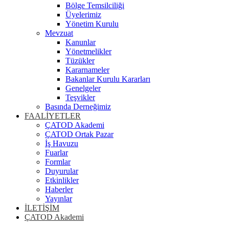
Bölge Temsilciliği
Üyelerimiz
Yönetim Kurulu
Mevzuat
Kanunlar
Yönetmelikler
Tüzükler
Kararnameler
Bakanlar Kurulu Kararları
Genelgeler
Teşvikler
Basında Derneğimiz
FAALİYETLER
ÇATOD Akademi
ÇATOD Ortak Pazar
İş Havuzu
Fuarlar
Formlar
Duyurular
Etkinlikler
Haberler
Yayınlar
İLETİŞİM
ÇATOD Akademi