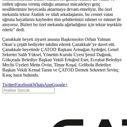
milleti uğruna vermiş olduğu amansız mücadeleyi genç
nesillilerimize heyecanla aktarmaya devam etmeliyiz. Bu özel
mekanda tekrar Atatürk ve silah arkadaşlarını, bu cennet vatan
uğruna hayatlarını kaybeden tüm şehitlerimizi rahmet ve minnet ile
anıyoruz. Bizleri bu özel mekanda ağırladığınız için tekrar teşekkür
ederiz” dedi.
Çanakkale heyeti ziyaret anısına Başkonsolos Orhan Yalman
Okan’a çeşitli hediyeler takdim ederek Çanakkale’ye davet etti.
Çanakkale heyetinde ÇATOD Başkanı Armağan Aydeğer, Genel
Sekreter Salih Yüksel, Yönetim Kurulu Üyesi Şenol Dağınık,
Gökçeada Belediye Başkan Vekili Ertuğrul Eser, Eceabat Belediye
Meclis Üyeleri Metin Övün, Timur Koşal, Gelibolu Belediye
Başkan Vekili Kemal Tarım ve ÇATOD Dernek Sekreteri Sevinç
Kıraç hazır bulundu.
Twitter
Facebook
WhatsApp
Google+