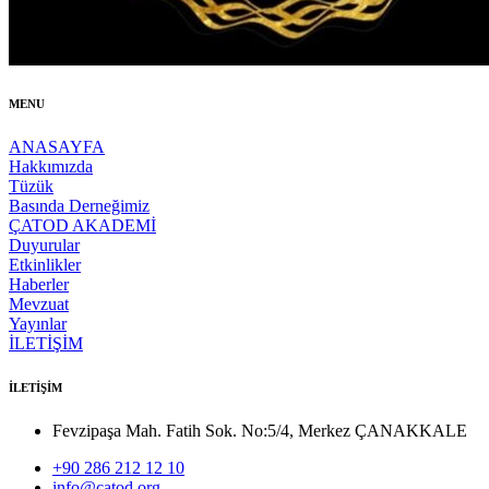
MENU
ANASAYFA
Hakkımızda
Tüzük
Basında Derneğimiz
ÇATOD AKADEMİ
Duyurular
Etkinlikler
Haberler
Mevzuat
Yayınlar
İLETİŞİM
İLETİŞİM
Fevzipaşa Mah. Fatih Sok. No:5/4, Merkez ÇANAKKALE
+90 286 212 12 10
info@catod.org