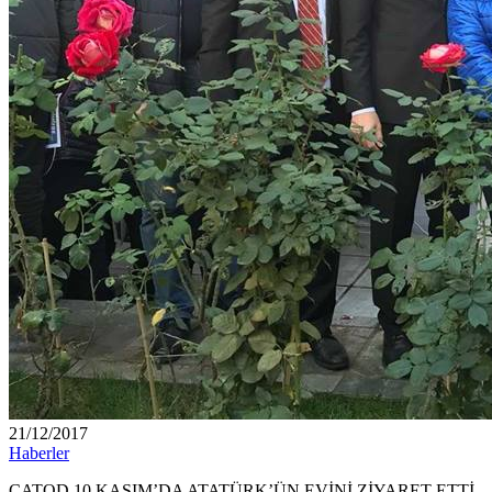
21/12/2017
Haberler
ÇATOD 10 KASIM’DA ATATÜRK’ÜN EVİNİ ZİYARET ETTİ