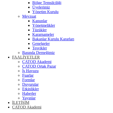
Bölge Temsilciliği
Üyelerimiz
Yönetim Kurulu
Mevzuat
Kanunlar
Yönetmelikler
Tüzükler
Kararnameler
Bakanlar Kurulu Kararları
Genelgeler
Teşvikler
Basında Derneğimiz
FAALİYETLER
ÇATOD Akademi
ÇATOD Ortak Pazar
İş Havuzu
Fuarlar
Formlar
Duyurular
Etkinlikler
Haberler
Yayınlar
İLETİŞİM
ÇATOD Akademi