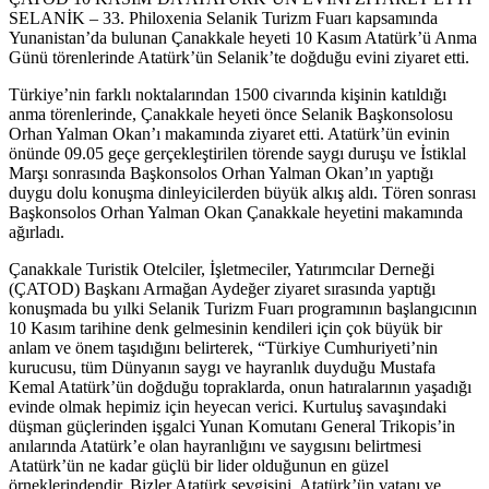
SELANİK – 33. Philoxenia Selanik Turizm Fuarı kapsamında
Yunanistan’da bulunan Çanakkale heyeti 10 Kasım Atatürk’ü Anma
Günü törenlerinde Atatürk’ün Selanik’te doğduğu evini ziyaret etti.
Türkiye’nin farklı noktalarından 1500 civarında kişinin katıldığı
anma törenlerinde, Çanakkale heyeti önce Selanik Başkonsolosu
Orhan Yalman Okan’ı makamında ziyaret etti. Atatürk’ün evinin
önünde 09.05 geçe gerçekleştirilen törende saygı duruşu ve İstiklal
Marşı sonrasında Başkonsolos Orhan Yalman Okan’ın yaptığı
duygu dolu konuşma dinleyicilerden büyük alkış aldı. Tören sonrası
Başkonsolos Orhan Yalman Okan Çanakkale heyetini makamında
ağırladı.
Çanakkale Turistik Otelciler, İşletmeciler, Yatırımcılar Derneği
(ÇATOD) Başkanı Armağan Aydeğer ziyaret sırasında yaptığı
konuşmada bu yılki Selanik Turizm Fuarı programının başlangıcının
10 Kasım tarihine denk gelmesinin kendileri için çok büyük bir
anlam ve önem taşıdığını belirterek, “Türkiye Cumhuriyeti’nin
kurucusu, tüm Dünyanın saygı ve hayranlık duyduğu Mustafa
Kemal Atatürk’ün doğduğu topraklarda, onun hatıralarının yaşadığı
evinde olmak hepimiz için heyecan verici. Kurtuluş savaşındaki
düşman güçlerinden işgalci Yunan Komutanı General Trikopis’in
anılarında Atatürk’e olan hayranlığını ve saygısını belirtmesi
Atatürk’ün ne kadar güçlü bir lider olduğunun en güzel
örneklerindendir. Bizler Atatürk sevgisini, Atatürk’ün vatanı ve