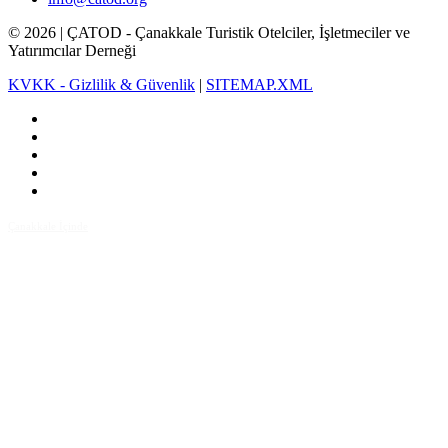
©
2026
| ÇATOD - Çanakkale Turistik Otelciler, İşletmeciler ve
Yatırımcılar Derneği
KVKK - Gizlilik & Güvenlik
|
SITEMAP.XML
Çanakkale İçinde