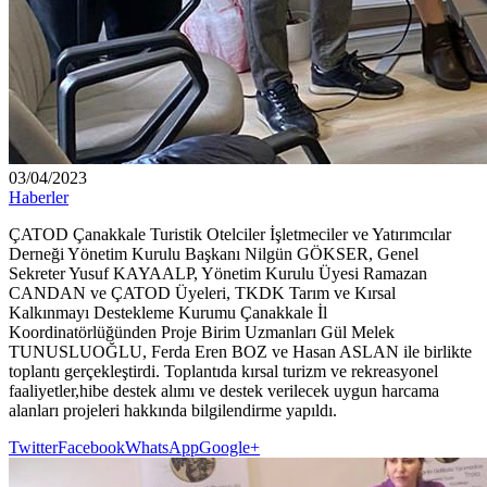
03/04/2023
Haberler
ÇATOD Çanakkale Turistik Otelciler İşletmeciler ve Yatırımcılar
Derneği Yönetim Kurulu Başkanı Nilgün GÖKSER, Genel
Sekreter Yusuf KAYAALP, Yönetim Kurulu Üyesi Ramazan
CANDAN ve ÇATOD Üyeleri, TKDK Tarım ve Kırsal
Kalkınmayı Destekleme Kurumu Çanakkale İl
Koordinatörlüğünden Proje Birim Uzmanları Gül Melek
TUNUSLUOĞLU, Ferda Eren BOZ ve Hasan ASLAN ile birlikte
toplantı gerçekleştirdi. Toplantıda kırsal turizm ve rekreasyonel
faaliyetler,hibe destek alımı ve destek verilecek uygun harcama
alanları projeleri hakkında bilgilendirme yapıldı.
Twitter
Facebook
WhatsApp
Google+