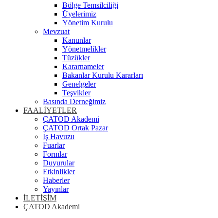
Bölge Temsilciliği
Üyelerimiz
Yönetim Kurulu
Mevzuat
Kanunlar
Yönetmelikler
Tüzükler
Kararnameler
Bakanlar Kurulu Kararları
Genelgeler
Teşvikler
Basında Derneğimiz
FAALİYETLER
ÇATOD Akademi
ÇATOD Ortak Pazar
İş Havuzu
Fuarlar
Formlar
Duyurular
Etkinlikler
Haberler
Yayınlar
İLETİŞİM
ÇATOD Akademi