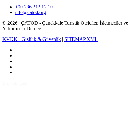
+90 286 212 12 10
info@catod.org
©
2026
| ÇATOD - Çanakkale Turistik Otelciler, İşletmeciler ve
Yatırımcılar Derneği
KVKK - Gizlilik & Güvenlik
|
SITEMAP.XML
Çanakkale İçinde