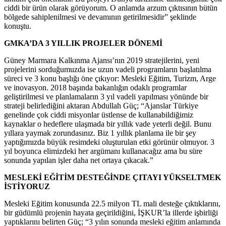
ciddi bir ürün olarak görüyorum. O anlamda arzum çıktısının bütün
bölgede sahiplenilmesi ve devamının getirilmesidir” şeklinde
konuştu.
GMKA’DA 3 YILLIK PROJELER DÖNEMİ
Güney Marmara Kalkınma Ajansı’nın 2019 stratejilerini, yeni
projelerini sorduğumuzda ise uzun vadeli programların başlatılma
süreci ve 3 konu başlığı öne çıkıyor: Mesleki Eğitim, Turizm, Arge
ve inovasyon. 2018 başında bakanlığın odaklı programlar
geliştirilmesi ve planlamaların 3 yıl vadeli yapılması yönünde bir
strateji belirlediğini aktaran Abdullah Güç; “Ajanslar Türkiye
genelinde çok ciddi misyonlar üstlense de kullanabildiğimiz
kaynaklar o hedeflere ulaşmada bir yıllık vade yeterli değil. Bunu
yıllara yaymak zorundasınız. Biz 1 yıllık planlama ile bir şey
yaptığımızda büyük resimdeki oluşturulan etki görünür olmuyor. 3
yıl boyunca elimizdeki her argümanı kullanacağız ama bu süre
sonunda yapılan işler daha net ortaya çıkacak.”
MESLEKİ EĞİTİM DESTEĞİNDE ÇITAYI YÜKSELTMEK
İSTİYORUZ
Mesleki Eğitim konusunda 22.5 milyon TL mali desteğe çıktıklarını,
bir güdümlü projenin hayata geçirildiğini, İŞKUR’la illerde işbirliği
yaptıklarını belirten Güç; “3 yılın sonunda mesleki eğitim anlamında