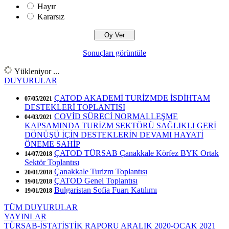
Hayır
Kararsız
Sonuçları görüntüle
Yükleniyor ...
DUYURULAR
ÇATOD AKADEMİ TURİZMDE İSDİHTAM
07/05/2021
DESTEKLERİ TOPLANTISI
COVİD SÜRECİ NORMALLEŞME
04/03/2021
KAPSAMINDA TURİZM SEKTÖRÜ SAĞLIKLI GERİ
DÖNÜŞÜ İÇİN DESTEKLERİN DEVAMI HAYATİ
ÖNEME SAHİP
ÇATOD TÜRSAB Çanakkale Körfez BYK Ortak
14/07/2018
Sektör Toplantısı
Çanakkale Turizm Toplantısı
20/01/2018
ÇATOD Genel Toplantısı
19/01/2018
Bulgaristan Sofia Fuarı Katılımı
19/01/2018
TÜM DUYURULAR
YAYINLAR
TÜRSAB-İSTATİSTİK RAPORU ARALIK 2020-OCAK 2021