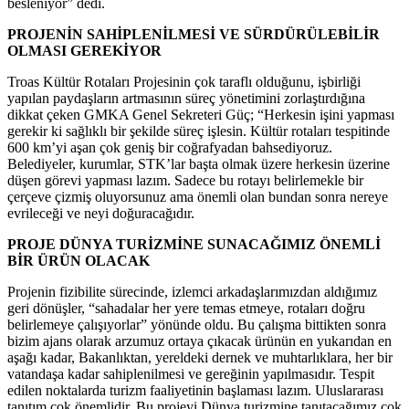
besleniyor” dedi.
PROJENİN SAHİPLENİLMESİ VE SÜRDÜRÜLEBİLİR
OLMASI GEREKİYOR
Troas Kültür Rotaları Projesinin çok taraflı olduğunu, işbirliği
yapılan paydaşların artmasının süreç yönetimini zorlaştırdığına
dikkat çeken GMKA Genel Sekreteri Güç; “Herkesin işini yapması
gerekir ki sağlıklı bir şekilde süreç işlesin. Kültür rotaları tespitinde
600 km’yi aşan çok geniş bir coğrafyadan bahsediyoruz.
Belediyeler, kurumlar, STK’lar başta olmak üzere herkesin üzerine
düşen görevi yapması lazım. Sadece bu rotayı belirlemekle bir
çerçeve çizmiş oluyorsunuz ama önemli olan bundan sonra nereye
evrileceği ve neyi doğuracağıdır.
PROJE DÜNYA TURİZMİNE SUNACAĞIMIZ ÖNEMLİ
BİR ÜRÜN OLACAK
Projenin fizibilite sürecinde, izlemci arkadaşlarımızdan aldığımız
geri dönüşler, “sahadalar her yere temas etmeye, rotaları doğru
belirlemeye çalışıyorlar” yönünde oldu. Bu çalışma bittikten sonra
bizim ajans olarak arzumuz ortaya çıkacak ürünün en yukarıdan en
aşağı kadar, Bakanlıktan, yereldeki dernek ve muhtarlıklara, her bir
vatandaşa kadar sahiplenilmesi ve gereğinin yapılmasıdır. Tespit
edilen noktalarda turizm faaliyetinin başlaması lazım. Uluslararası
tanıtım çok önemlidir. Bu projeyi Dünya turizmine tanıtacağımız çok