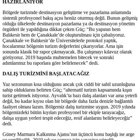
HAZIRLANIYOR
Bölgede turizmde destinasyon geliştirme ve pazarlama anlamında
sistemli profesyonel bakış açısı henüz oturmuş değil. Bunun gelişmiş
olduğu ülkelerde destinasyon pazarlama ya da destinasyon yönetim
örgütleri ile yapıldığına dikkat çeken Güç; “Bu yapının hem
Balıkesir hem de Çanakkale’de oluşturulması için çabalıyoruz.
Çanakkale ve Balıkesir’de Üniversitelerle protokol yaptık,
hocalarımız bölgenin turizm değerlerini çıkarıyorlar. Ama işin
sonunda klasik bir rapor çıkmayacak. Bu çalışmayı kılavuz olarak
görüyoruz. 2019 başında muhtemelen bitecek ve sonraki
adımlarımız bu raporlara göre belirlenecek” dedi.
DALIŞ TURİZMİNİ BAŞLATACAĞIZ
Yaz sezonunun kısa olduğunu ancak çok ciddi bir sahil uzunluğuna
sahip olduklarını belirten Güç; “alternatif turizm kapsamında kışın
turist getirmek istiyoruz. Ayvalık’ta bazı dalış alanları var ama yeterli
değil, bu kadar kıyısı olan bir bölgede daha fazla denizle bağlantılı
faaliyet olması lazım. Bölgemiz dalış turizmine uygun. 2019 yılında
bölgemizdeki bütün kıyıları profesyonel bir ekiple tarayacağız,
dalışa uygun yerleri tespit edeceğiz, resif alanlarını belirleyeceğiz”
dedi.
Güney Marmara Kalkınma Ajansı’nın üçüncü konu başlığı ise arge
ve yenilikçilik. 2019 yılı ve sonrası için sanayiye yönelik