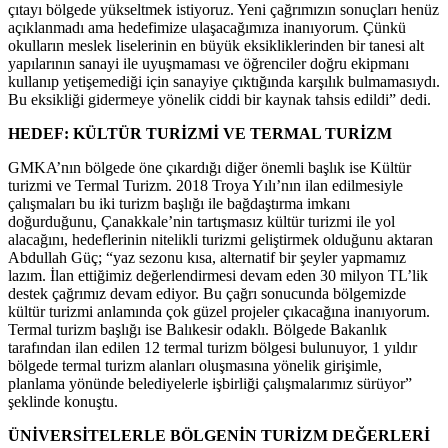
çıtayı bölgede yükseltmek istiyoruz. Yeni çağrımızın sonuçları henüz
açıklanmadı ama hedefimize ulaşacağımıza inanıyorum. Çünkü
okulların meslek liselerinin en büyük eksikliklerinden bir tanesi alt
yapılarının sanayi ile uyuşmaması ve öğrenciler doğru ekipmanı
kullanıp yetişemediği için sanayiye çıktığında karşılık bulmamasıydı.
Bu eksikliği gidermeye yönelik ciddi bir kaynak tahsis edildi” dedi.
HEDEF: KÜLTÜR TURİZMİ VE TERMAL TURİZM
GMKA’nın bölgede öne çıkardığı diğer önemli başlık ise Kültür
turizmi ve Termal Turizm. 2018 Troya Yılı’nın ilan edilmesiyle
çalışmaları bu iki turizm başlığı ile bağdaştırma imkanı
doğurduğunu, Çanakkale’nin tartışmasız kültür turizmi ile yol
alacağını, hedeflerinin nitelikli turizmi geliştirmek olduğunu aktaran
Abdullah Güç; “yaz sezonu kısa, alternatif bir şeyler yapmamız
lazım. İlan ettiğimiz değerlendirmesi devam eden 30 milyon TL’lik
destek çağrımız devam ediyor. Bu çağrı sonucunda bölgemizde
kültür turizmi anlamında çok güzel projeler çıkacağına inanıyorum.
Termal turizm başlığı ise Balıkesir odaklı. Bölgede Bakanlık
tarafından ilan edilen 12 termal turizm bölgesi bulunuyor, 1 yıldır
bölgede termal turizm alanları oluşmasına yönelik girişimle,
planlama yönünde belediyelerle işbirliği çalışmalarımız sürüyor”
şeklinde konuştu.
ÜNİVERSİTELERLE BÖLGENİN TURİZM DEĞERLERİ