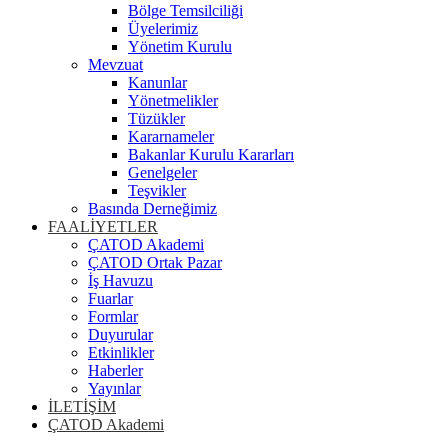
Bölge Temsilciliği
Üyelerimiz
Yönetim Kurulu
Mevzuat
Kanunlar
Yönetmelikler
Tüzükler
Kararnameler
Bakanlar Kurulu Kararları
Genelgeler
Teşvikler
Basında Derneğimiz
FAALİYETLER
ÇATOD Akademi
ÇATOD Ortak Pazar
İş Havuzu
Fuarlar
Formlar
Duyurular
Etkinlikler
Haberler
Yayınlar
İLETİŞİM
ÇATOD Akademi