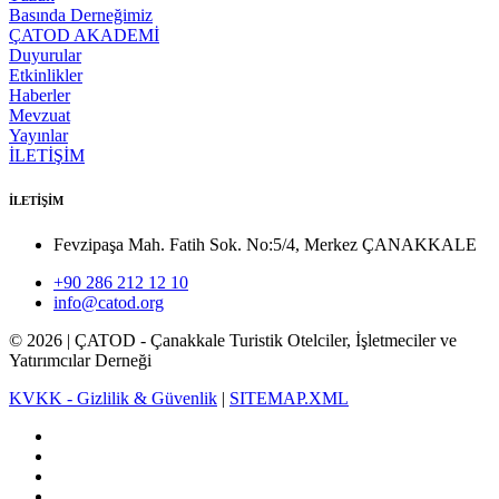
Basında Derneğimiz
ÇATOD AKADEMİ
Duyurular
Etkinlikler
Haberler
Mevzuat
Yayınlar
İLETİŞİM
İLETİŞİM
Fevzipaşa Mah. Fatih Sok. No:5/4, Merkez ÇANAKKALE
+90 286 212 12 10
info@catod.org
©
2026
| ÇATOD - Çanakkale Turistik Otelciler, İşletmeciler ve
Yatırımcılar Derneği
KVKK - Gizlilik & Güvenlik
|
SITEMAP.XML