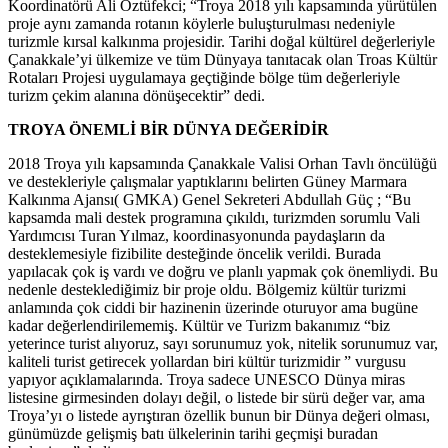
Koordinatörü Ali Öztüfekci; “Troya 2018 yılı kapsamında yürütülen
proje aynı zamanda rotanın köylerle buluşturulması nedeniyle
turizmle kırsal kalkınma projesidir. Tarihi doğal kültürel değerleriyle
Çanakkale’yi ülkemize ve tüm Dünyaya tanıtacak olan Troas Kültür
Rotaları Projesi uygulamaya geçtiğinde bölge tüm değerleriyle
turizm çekim alanına dönüşecektir” dedi.
TROYA ÖNEMLİ BİR DÜNYA DEĞERİDİR
2018 Troya yılı kapsamında Çanakkale Valisi Orhan Tavlı öncülüğü
ve destekleriyle çalışmalar yaptıklarını belirten Güney Marmara
Kalkınma Ajansı( GMKA) Genel Sekreteri Abdullah Güç ; “Bu
kapsamda mali destek programına çıkıldı, turizmden sorumlu Vali
Yardımcısı Turan Yılmaz, koordinasyonunda paydaşların da
desteklemesiyle fizibilite desteğinde öncelik verildi. Burada
yapılacak çok iş vardı ve doğru ve planlı yapmak çok önemliydi. Bu
nedenle desteklediğimiz bir proje oldu. Bölgemiz kültür turizmi
anlamında çok ciddi bir hazinenin üzerinde oturuyor ama bugüne
kadar değerlendirilememiş. Kültür ve Turizm bakanımız “biz
yeterince turist alıyoruz, sayı sorunumuz yok, nitelik sorunumuz var,
kaliteli turist getirecek yollardan biri kültür turizmidir ” vurgusu
yapıyor açıklamalarında. Troya sadece UNESCO Dünya miras
listesine girmesinden dolayı değil, o listede bir sürü değer var, ama
Troya’yı o listede ayrıştıran özellik bunun bir Dünya değeri olması,
günümüzde gelişmiş batı ülkelerinin tarihi geçmişi buradan