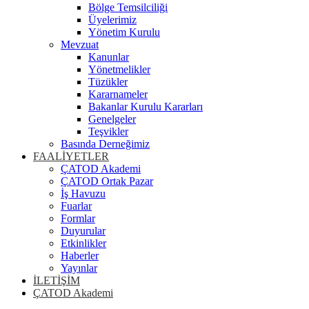
Bölge Temsilciliği
Üyelerimiz
Yönetim Kurulu
Mevzuat
Kanunlar
Yönetmelikler
Tüzükler
Kararnameler
Bakanlar Kurulu Kararları
Genelgeler
Teşvikler
Basında Derneğimiz
FAALİYETLER
ÇATOD Akademi
ÇATOD Ortak Pazar
İş Havuzu
Fuarlar
Formlar
Duyurular
Etkinlikler
Haberler
Yayınlar
İLETİŞİM
ÇATOD Akademi