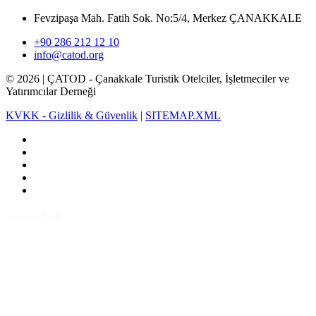
Fevzipaşa Mah. Fatih Sok. No:5/4, Merkez ÇANAKKALE
+90 286 212 12 10
info@catod.org
©
2026
| ÇATOD - Çanakkale Turistik Otelciler, İşletmeciler ve
Yatırımcılar Derneği
KVKK - Gizlilik & Güvenlik
|
SITEMAP.XML
Çanakkale İçinde