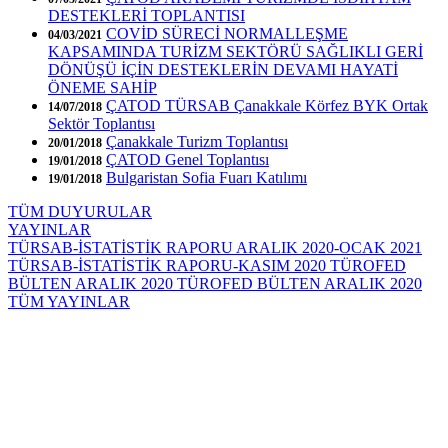
DESTEKLERİ TOPLANTISI
COVİD SÜRECİ NORMALLEŞME
04/03/2021
KAPSAMINDA TURİZM SEKTÖRÜ SAĞLIKLI GERİ
DÖNÜŞÜ İÇİN DESTEKLERİN DEVAMI HAYATİ
ÖNEME SAHİP
ÇATOD TÜRSAB Çanakkale Körfez BYK Ortak
14/07/2018
Sektör Toplantısı
Çanakkale Turizm Toplantısı
20/01/2018
ÇATOD Genel Toplantısı
19/01/2018
Bulgaristan Sofia Fuarı Katılımı
19/01/2018
TÜM DUYURULAR
YAYINLAR
TÜRSAB-İSTATİSTİK RAPORU ARALIK 2020-OCAK 2021
TÜRSAB-İSTATİSTİK RAPORU-KASIM 2020
TÜROFED
BÜLTEN ARALIK 2020
TÜROFED BÜLTEN ARALIK 2020
TÜM YAYINLAR