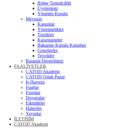
Bölge Temsilciliği
Üyelerimiz
Yönetim Kurulu
Mevzuat
Kanunlar
Yönetmelikler
Tüzükler
Kararnameler
Bakanlar Kurulu Kararları
Genelgeler
Teşvikler
Basında Derneğimiz
FAALİYETLER
ÇATOD Akademi
ÇATOD Ortak Pazar
İş Havuzu
Fuarlar
Formlar
Duyurular
Etkinlikler
Haberler
Yayınlar
İLETİŞİM
ÇATOD Akademi