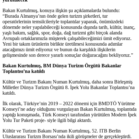
Bakan Kurtulmuş, konuya ilişkin şu açıklamalarda bulundu:
“Burada Almanya’nın önde gelen turizm şirketleri, tur
operatörlerinin temsilcileriyle toplantılar yaparak, önümüzdeki
dönemde neler yapılabileceği konusunda dışında tarih, kültür, inanç,
yaşlı bakım, sağlık, spor, doğa, dağ turizmi gibi birçok alanda
Avrupalı ortaklarımızla müşterek çalışabileceğimizi ümit ediyoruz.
Yeni bir takım ürünlerin birlikte üretilmesi konusunda adımlar
atacağımızı ümit ediyoruz ve bunun da karşılıklı ilişkilerin
gelişmesinde son derece yararlı sonuçlar doğuracağını bekliyoruz.”
Bakan Kurtulmuş, BM Dünya Turizm Örgütü Bakanlar
Toplantısı’na katıldı
Kültür ve Turizm Bakanı Numan Kurtulmuş, daha sonra Birleşmiş
Milletler Dünya Turizm Örgütü 8. İpek Yolu Bakanlar Toplantısı’na
katıldı.
İlk olarak, Türkiye’nin 2019 – 2022 dönemi için BMDTÖ Yürütme
Konseyi’ne aday olduğunu vurgulayan Bakan Kurtulmuş, toplantıda
yaptığı konuşmada, Türk Konseyi tarafından yürütülen Modern İpek
Yolu Tur Paketi proje- siyle ilgili bilgi aktardı.
Kültür ve Turizm Bakanı Numan Kurtulmuş, 52. ITB Berlin
Uluslararası Turizm Borsası’nda ikili görüşmeler de gerçekleştirdi.