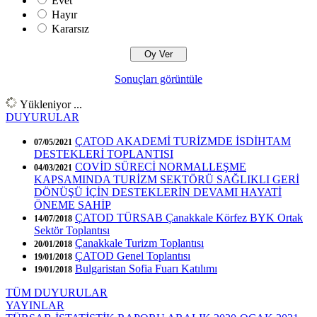
Evet
Hayır
Kararsız
Sonuçları görüntüle
Yükleniyor ...
DUYURULAR
ÇATOD AKADEMİ TURİZMDE İSDİHTAM
07/05/2021
DESTEKLERİ TOPLANTISI
COVİD SÜRECİ NORMALLEŞME
04/03/2021
KAPSAMINDA TURİZM SEKTÖRÜ SAĞLIKLI GERİ
DÖNÜŞÜ İÇİN DESTEKLERİN DEVAMI HAYATİ
ÖNEME SAHİP
ÇATOD TÜRSAB Çanakkale Körfez BYK Ortak
14/07/2018
Sektör Toplantısı
Çanakkale Turizm Toplantısı
20/01/2018
ÇATOD Genel Toplantısı
19/01/2018
Bulgaristan Sofia Fuarı Katılımı
19/01/2018
TÜM DUYURULAR
YAYINLAR