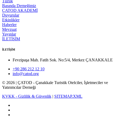
Tüzük
Basında Derneğimiz
ÇATOD AKADEMİ
Duyurular
Etkinlikler
Haberler
Mevzuat
Yayınlar
İLETİŞİM
İLETİŞİM
Fevzipaşa Mah. Fatih Sok. No:5/4, Merkez ÇANAKKALE
+90 286 212 12 10
info@catod.org
©
2026
| ÇATOD - Çanakkale Turistik Otelciler, İşletmeciler ve
Yatırımcılar Derneği
KVKK - Gizlilik & Güvenlik
|
SITEMAP.XML