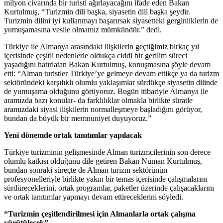
milyon civarında bir turisti ağırlayacağını ifade eden Bakan
Kurtulmuş, “Turizmin dili başka, siyasetin dili başka şeydir.
Turizmin dilini iyi kullanmayı başarırsak siyasetteki gerginliklerin de
yumuşamasına vesile olmamız mümkündür.” dedi.
Türkiye ile Almanya arasındaki ilişkilerin geçtiğimiz birkaç yıl
içerisinde çeşitli nedenlerle oldukça ciddi bir gerilim süreci
yaşadığını hatırlatan Bakan Kurtulmuş, konuşmasına şöyle devam
etti: “Alman turistler Türkiye’ye gelmeye devam ettikçe ya da turizm
sektöründeki karşılıklı olumlu yaklaşımlar sürdükçe siyasetin dilinde
de yumuşama olduğunu görüyoruz. Bugün itibariyle Almanya ile
aramızda bazı konular- da farklılıklar olmakla birlikte süratle
aramızdaki siyasi ilişkilerin normalleşmeye başladığını görüyor,
bundan da büyük bir memnuniyet duyuyoruz.”
Yeni dönemde ortak tanıtımlar yapılacak
Türkiye turizminin gelişmesinde Alman turizmcilerinin son derece
olumlu katkısı olduğunu dile getiren Bakan Numan Kurtulmuş,
bundan sonraki süreçte de Alman turizm sektörünün
profesyonelleriyle birlikte yakın bir temas içerisinde çalışmalarını
sürdüreceklerini, ortak programlar, paketler üzerinde çalışacaklarını
ve ortak tanıtımlar yapmayı devam ettireceklerini söyledi.
“Turizmin çeşitlendirilmesi için Almanlarla ortak çalışma
yürütülecek”