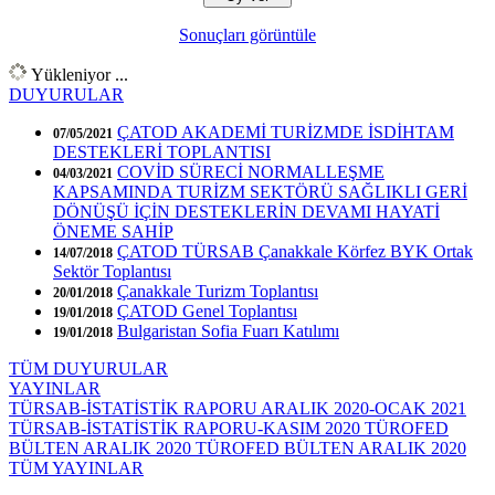
Sonuçları görüntüle
Yükleniyor ...
DUYURULAR
ÇATOD AKADEMİ TURİZMDE İSDİHTAM
07/05/2021
DESTEKLERİ TOPLANTISI
COVİD SÜRECİ NORMALLEŞME
04/03/2021
KAPSAMINDA TURİZM SEKTÖRÜ SAĞLIKLI GERİ
DÖNÜŞÜ İÇİN DESTEKLERİN DEVAMI HAYATİ
ÖNEME SAHİP
ÇATOD TÜRSAB Çanakkale Körfez BYK Ortak
14/07/2018
Sektör Toplantısı
Çanakkale Turizm Toplantısı
20/01/2018
ÇATOD Genel Toplantısı
19/01/2018
Bulgaristan Sofia Fuarı Katılımı
19/01/2018
TÜM DUYURULAR
YAYINLAR
TÜRSAB-İSTATİSTİK RAPORU ARALIK 2020-OCAK 2021
TÜRSAB-İSTATİSTİK RAPORU-KASIM 2020
TÜROFED
BÜLTEN ARALIK 2020
TÜROFED BÜLTEN ARALIK 2020
TÜM YAYINLAR