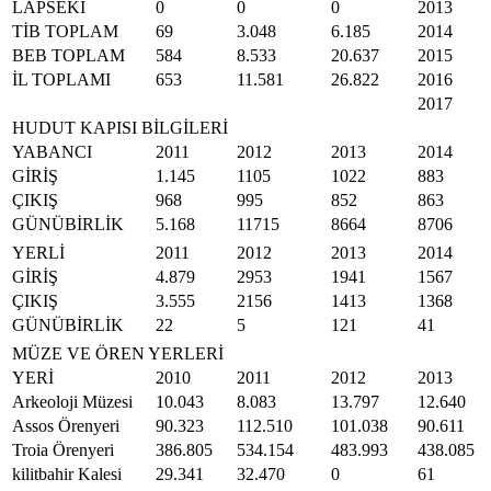
LAPSEKİ
0
0
0
2013
TİB TOPLAM
69
3.048
6.185
2014
BEB TOPLAM
584
8.533
20.637
2015
İL TOPLAMI
653
11.581
26.822
2016
2017
HUDUT KAPISI BİLGİLERİ
YABANCI
2011
2012
2013
2014
GİRİŞ
1.145
1105
1022
883
ÇIKIŞ
968
995
852
863
GÜNÜBİRLİK
5.168
11715
8664
8706
YERLİ
2011
2012
2013
2014
GİRİŞ
4.879
2953
1941
1567
ÇIKIŞ
3.555
2156
1413
1368
GÜNÜBİRLİK
22
5
121
41
MÜZE VE ÖREN YERLERİ
YERİ
2010
2011
2012
2013
Arkeoloji Müzesi
10.043
8.083
13.797
12.640
Assos Örenyeri
90.323
112.510
101.038
90.611
Troia Örenyeri
386.805
534.154
483.993
438.085
kilitbahir Kalesi
29.341
32.470
0
61