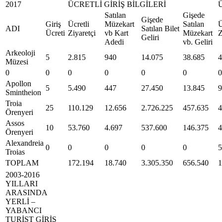
2017
ÜCRETLİ GİRİŞ BİLGİLERİ
Satılan
Gişede
Gişede
Giriş
Ücretli
Müzekart
Satılan
ADI
Satılan Bilet
Ücreti
Ziyaretçi
vb Kart
Müzekart
Geliri
Adedi
vb. Geliri
Arkeoloji
5
2.815
940
14.075
38.685
4
Müzesi
0
0
0
0
0
0
0
Apollon
5
5.490
447
27.450
13.845
9
Smintheion
Troia
25
110.129
12.656
2.726.225
457.635
4
Örenyeri
Assos
10
53.760
4.697
537.600
146.375
4
Örenyeri
Alexandreia
0
0
0
0
0
5
Troias
TOPLAM
172.194
18.740
3.305.350
656.540
1
2003-2016
YILLARI
ARASINDA
YERLİ –
YABANCI
TURİST GİRİŞ