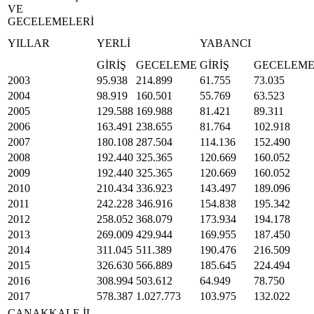
VE
GECELEMELERİ
YILLAR
YERLİ
YABANCI
GİRİŞ
GECELEME
GİRİŞ
GECELEM
2003
95.938
214.899
61.755
73.035
2004
98.919
160.501
55.769
63.523
2005
129.588
169.988
81.421
89.311
2006
163.491
238.655
81.764
102.918
2007
180.108
287.504
114.136
152.490
2008
192.440
325.365
120.669
160.052
2009
192.440
325.365
120.669
160.052
2010
210.434
336.923
143.497
189.096
2011
242.228
346.916
154.838
195.342
2012
258.052
368.079
173.934
194.178
2013
269.009
429.944
169.955
187.450
2014
311.045
511.389
190.476
216.509
2015
326.630
566.889
185.645
224.494
2016
308.994
503.612
64.949
78.750
2017
578.387
1.027.773
103.975
132.022
ÇANAKKALE İL