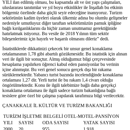
YILI ilan edilmiş olması, bu kapsamda alt ve üst yapı çalışmaları,
uluslararası tanıtımlar ve yıl boyu etkinlikler ile İnşallah bu etkinin
bölgemiz özelinde daha güçlü seyir edeceğine inanıyoruz. Turizm
sektörünün kadim üyeleri olarak ülkemiz adına bu olumlu gelişmeler
nedeniyle umutluyuz diğer taraftan sektörümüzün pamuk ipliğine
bağlı kırılganlıklarını da hiçbir zaman unutmamız gerektiğinide
hatırlatmak istiyoruz. Bu vesile ile 2018 Yılının tüm sektör
bileşenlerimiz için hayırlı ve başarılı olmasını dileriz” dedi.
İstatistiklerde dikkatinizi çekecek bir unsur genel konaklama
ortalamasının 1,78 gibi abartılı gözükmesidir. Bu istatistik için alınan
veri ile ilgili bir sonuçtur. Almış olduğumuz bilgi çerçevesinde
hesaplama yapılırken öğrenci kabul eden pansiyonlar bu verinin
içine alınmıştır. Bu veri genel sonucu gerçek dışı bir rakama
sürüklemektedir. Yabancı turist bazında incelendiğinde konaklama
ortalaması 1,27 dir. Yerli turist ile bu rakam 1,4 civarı olduğu
öngörülmektedir. Konu ile ilgili talebimize bağlı daha gerçekçi
konaklama ortalaması ile ilgili sadece turizm bakanlığına bağlı
tesislere göre özel bir çalışma yapılarak tarafımıza bilgi verilecektir.
ÇANAKKALE İL KÜLTÜR VE TURİZM BAKANLIĞI
TURİZM İŞLETME BELGELİ OTEL-MOTEL-PANSİYON
YILI
SAYISI
ODA SAYISI
YATAK SAYISI
2000
20
955
1.918