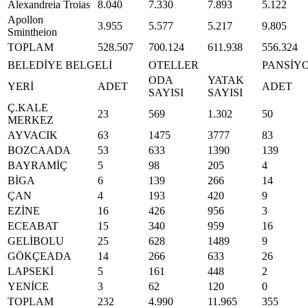
Alexandreia Troias
8.040
7.330
7.893
5.122
Apollon
3.955
5.577
5.217
9.805
Smintheion
TOPLAM
528.507
700.124
611.938
556.324
BELEDİYE BELGELİ
OTELLER
PANSİY
ODA
YATAK
YERİ
ADET
ADET
SAYISI
SAYISI
Ç.KALE
23
569
1.302
50
MERKEZ
AYVACIK
63
1475
3777
83
BOZCAADA
53
633
1390
139
BAYRAMİÇ
5
98
205
4
BİGA
6
139
266
14
ÇAN
4
193
420
9
EZİNE
16
426
956
3
ECEABAT
15
340
959
16
GELİBOLU
25
628
1489
9
GÖKÇEADA
14
266
633
26
LAPSEKİ
5
161
448
2
YENİCE
3
62
120
0
TOPLAM
232
4.990
11.965
355