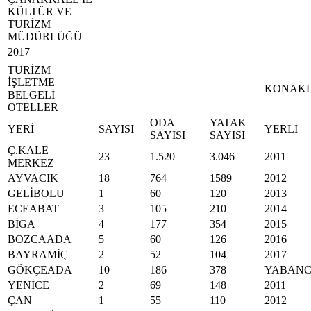
KÜLTÜR VE
TURİZM
MÜDÜRLÜĞÜ
2017
TURİZM
İŞLETME
KONAK
BELGELİ
OTELLER
ODA
YATAK
YERİ
SAYISI
YERLİ
SAYISI
SAYISI
Ç.KALE
23
1.520
3.046
2011
MERKEZ
AYVACIK
18
764
1589
2012
GELİBOLU
1
60
120
2013
ECEABAT
3
105
210
2014
BİGA
4
177
354
2015
BOZCAADA
5
60
126
2016
BAYRAMİÇ
2
52
104
2017
GÖKÇEADA
10
186
378
YABANC
YENİCE
2
69
148
2011
ÇAN
1
55
110
2012