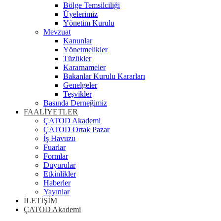
Bölge Temsilciliği
Üyelerimiz
Yönetim Kurulu
Mevzuat
Kanunlar
Yönetmelikler
Tüzükler
Kararnameler
Bakanlar Kurulu Kararları
Genelgeler
Teşvikler
Basında Derneğimiz
FAALİYETLER
ÇATOD Akademi
ÇATOD Ortak Pazar
İş Havuzu
Fuarlar
Formlar
Duyurular
Etkinlikler
Haberler
Yayınlar
İLETİŞİM
ÇATOD Akademi